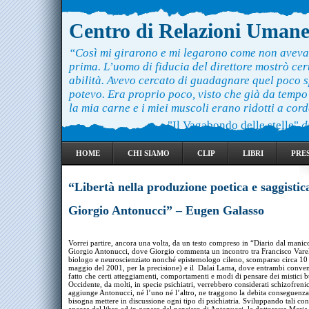
Centro di Relazioni Uman
“Così mi girarono e mi legarono come non aveva
prima. L’uomo di fiducia del direttore mostrò ce
abilità. Avevo cercato di guadagnare quel poco 
potevo. Era proprio poco, visto che già da temp
la mia carne e i miei muscoli erano ridotti a cord
"Il Vagabondo delle stelle"
d
HOME
CHI SIAMO
CLIP
LIBRI
PRE
“Libertà nella produzione poetica e saggistic
Giorgio Antonucci” – Eugen Galasso
Vorrei partire, ancora una volta, da un testo compreso in “Diario dal mani
Giorgio Antonucci, dove Giorgio commenta un incontro tra Francisco Vare
biologo e neuroscienziato nonché epistemologo cileno, scomparso circa 10 
maggio del 2001, per la precisione) e il Dalai Lama, dove entrambi conve
fatto che certi atteggiamenti, comportamenti e modi di pensare dei mistici b
Occidente, da molti, in specie psichiatri, verrebbero considerati schizofreni
aggiunge Antonucci, né l’uno né l’altro, ne traggono la debita conseguenza
bisogna mettere in discussione ogni tipo di psichiatria. Sviluppando tali conce