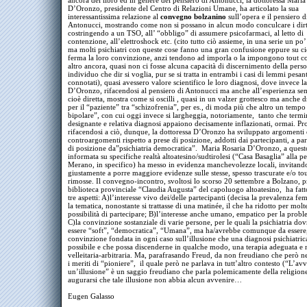
ancora del libro ed in genere del pensiero di Antonucci, la dottoressa Maria
D’Oronzo, presidente del Centro di Relazioni Umane, ha articolato la sua
interessantissima relazione al
convegno bolzanino
sull’opera e il pensiero 
Antonucci, mostrando come non si possano in alcun modo conculcare i dirt
costringendo a un TSO, all’ “obbligo” di assumere psicofarmaci, al letto di
contenzione, all’elettroshock etc. (cito tutto ciò assieme, in una serie un po
ma molti psichiatri con queste cose fanno una gran confusione eppure su c
ferma la loro convinzione, anzi tendono ad imporla o la impongono tout co
altro ancora, quasi non ci fosse alcuna capacità di discernimento della pers
individuo che dir si voglia, pur se si tratta in entrambi i casi di lemmi pesa
connotati), quasi avessero valore scientifico le loro diagnosi, dove invece la
D’Oronzo, rifacendosi al pensiero di Antonucci ma anche all’esperienza se
cioè diretta, mostra come si oscilli , quasi in un valzer grottesco ma anche
per il “paziente” tra “schizofrenia”, per es., di moda più che altro un tempo
bipolare”, con cui oggi invece si largheggia, notoriamente, tanto che termi
designante e relativa diagnosi appaiono decisamente inflazionati, ormai. Pr
rifacendosi a ciò, dunque, la dottoressa D’Oronzo ha sviluppato argomenti 
controargomenti rispetto a prese di posizione, addotti dai partecipanti, a par
di posizione da”psichiatria democratica”. Maria Rosaria D’Oronzo, a quest
informata su specifiche realtà altoatesino/sudtirolesi (“Casa Basaglia” alla pe
Merano, in specifico) ha messo in evidenza manchevolezze locali, invitand
giustamente a porre maggiore evidenze sulle stesse, spesso trascurate e/o to
rimosse. Il convegno-incontro, svoltosi lo scorso 20 settembre a Bolzano, p
biblioteca provinciale “Claudia Augusta” del capoluogo altoatesino, ha fatt
tre aspetti: A)l’interesse vivo dei/delle partecipanti (decisa la prevalenza fe
la tematica, nonostante si trattasse di una matinée, il che ha ridotto per molt
possibilità di partecipare; B)l’interesse anche umano, empatico per la probl
C)la convinzione sostanziale di varie persone, per le quali la psichiatria do
essere “soft”, “democratica”, “Umana”, ma ha/avrebbe comunque da essere
convinzione fondata in ogni caso sull’illusione che una diagnosi psichiatrica
possibile e che possa discenderne in qualche modo, una terapia adeguata e 
velleitaria-arbitraria. Ma, parafrasando Freud, da non freudiano che però n
i meriti di “pioniere”, il quale però ne parlava in tutt’altro contesto (“L’avv
un’illusione” è un saggio freudiano che parla polemicamente della religione
augurarsi che tale illusione non abbia alcun avvenire…
Eugen Galasso