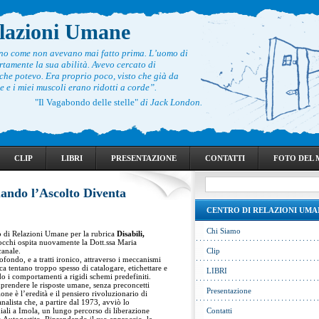
elazioni Umane
ono come non avevano mai fatto prima. L’uomo di
rtamente la sua abilità. Avevo cercato di
he potevo. Era proprio poco, visto che già da
 e i miei muscoli erano ridotti a corde”.
"Il Vagabondo delle stelle"
di Jack London.
CLIP
LIBRI
PRESENTAZIONE
CONTATTI
FOTO DEL
uando l’Ascolto Diventa
CENTRO DI RELAZIONI UMA
Chi Siamo
 di Relazioni Umane per la rubrica
Disabili,
cchi ospita nuovamente la Dott.ssa Maria
canale.
Clip
fondo, e a tratti ironico, attraverso i meccanismi
ca tentano troppo spesso di catalogare, etichettare e
LIBRI
o i comportamenti a rigidi schemi predefiniti.
prendere le risposte umane, senza preconcetti
Presentazione
ione è l’eredità e il pensiero rivoluzionario di
nalista che, a partire dal 1973, avviò lo
ali a Imola, un lungo percorso di liberazione
Contatti