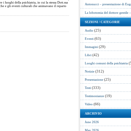
i luoghi della psichiatria, in cui la stessa Dott.ssa
Antonucci – presentazione di Eug
e e gli eventi culturali che animavano il reparto
La lobotomia del dottore gentile 
SEZIONI / CATEGORIE
(25)
Audio
(63)
Eventi
(29)
Immagini
(42)
Libri
(
Luoghi comuni della psichiatria
(312)
Notizie
(25)
Presentazione
(333)
Testi
(19)
Testimonianze
(66)
Video
ARCHIVIO
June 2026
May 2026