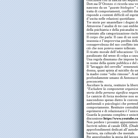
conclusosi con la nascita del Repart
Dott.ssa D’Oronzo ci ricorda una ver
nascono da un
“guasto biologico”
o
tratta di comportamenti, conflitti d
risponde a contesti difficili ed esp
d’uscita nelle relazioni quotidiane.
Tre storie per smantellare i dogmi de
Attraverso l’analisi di tre casi embl
della psichiatria e della psicanalisi
orientato alla categorizzazione rischi
Il corpo che parla: Il caso di un uo
insonnia e l’improvvisa perdita dell
consapevolezza del suo conflitto int
ciò che non poteva essere tollerato.
Il ricatto morale dell’educazione: U
paralizzato dal senso di colpa a cau
Una regola disumana che impone la 
in nome della quiete pubblica e del 
Il “lavaggio del cervello” ermeneut
donna, quasi spinta al suicidio da u
la madre come “odio rimosso”. A salv
profondamente umano di Antonucci, 
preconcetto.
Ascoltare la storia, restituire la libert
“Escludere la componente organica 
storia della persona significa negare
Le camicie di forza moderne non sono
nascondono spesso dietro le convenzi
ambientali o psicologici che preten
comportamento. Restituire centralità 
esprimersi e di relazionarsi è l’unic
Guarda la puntata completa e uniscit
discussione:
https://www.youtube
Non perdere i prossimi appuntament
Iscriviti subito al canale DDL (Disab
approfondimenti dedicati all’autodet
barriera, sia culturale che mentale.
Per approfondire la storia del lavoro