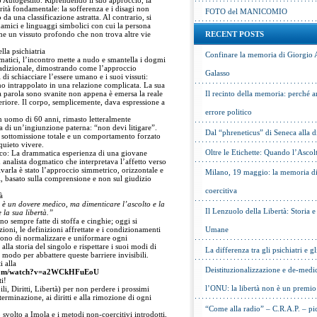
o Autogestito. Riprendendo il suo approccio, la
ità fondamentale: la sofferenza e i disagi non
FOTO del MANICOMIO
 da una classificazione astratta. Al contrario, si
inamici e linguaggi simbolici con cui la persona
rime un vissuto profondo che non trova altre vie
RECENT POSTS
lla psichiatria
Confinare la memoria di Giorgio 
ematici, l’incontro mette a nudo e smantella i dogmi
 tradizionale, dimostrando come l’approccio
Galasso
 di schiacciare l’essere umano e i suoi vissuti:
mo intrappolato in una relazione complicata. La sua
a parola sono svanite non appena è emersa la reale
Il recinto della memoria: perché a
eriore. Il corpo, semplicemente, dava espressione a
errore politico
n uomo di 60 anni, rimasto letteralmente
sa di un’ingiunzione paterna: “non devi litigare”.
Dal “phreneticus” di Seneca alla
sottomissione totale e un comportamento forzato
quieto vivere.
Oltre le Etichette: Quando l’Ascol
ico: La drammatica esperienza di una giovane
n analista dogmatico che interpretava l’affetto verso
arla è stato l’approccio simmetrico, orizzontale e
Milano, 19 maggio: la memoria di 
basato sulla comprensione e non sul giudizio
coercitiva
à
è un dovere medico, ma dimenticare l’ascolto e la
Il Lenzuolo della Libertà: Storia 
 la sua libertà.”
 sempre fatte di stoffa e cinghie; oggi si
oni, le definizioni affrettate e i condizionamenti
Umane
dono di normalizzare e uniformare ogni
alla storia del singolo e rispettare i suoi modi di
La differenza tra gli psichiatri e gl
o modo per abbattere queste barriere invisibili.
i alla
Deistituzionalizzazione e de-medic
.com/watch?v=a2WCkHFuEoU
i!
l’ONU: la libertà non è un premio
ili, Diritti, Libertà) per non perdere i prossimi
erminazione, ai diritti e alla rimozione di ogni
“Come alla radio” – C.R.A.P. – pic
 svolto a Imola e i metodi non-coercitivi introdotti,