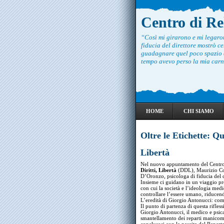
Centro di R
“Così mi girarono e mi legar
fiducia del direttore mostrò ce
guadagnare quel poco spazio c
tempo avevo perso la mia carne
HOME
CHI SIAMO
Oltre le Etichette: Q
Libertà
Nel nuovo appuntamento del Centro
Diritti, Libertà
(DDL), Maurizio Co
D’Oronzo, psicologa di fiducia del 
Insieme ci guidano in un viaggio pro
con cui la società e l’ideologia medi
controllare l’essere umano, riducend
L’eredità di Giorgio Antonucci: com
Il punto di partenza di questa rifless
Giorgio Antonucci, il medico e psica
smantellamento dei reparti manicomi