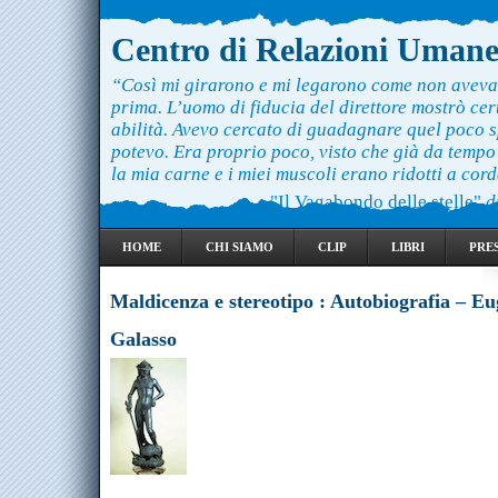
Centro di Relazioni Uman
“Così mi girarono e mi legarono come non aveva
prima. L’uomo di fiducia del direttore mostrò ce
abilità. Avevo cercato di guadagnare quel poco 
potevo. Era proprio poco, visto che già da temp
la mia carne e i miei muscoli erano ridotti a cord
"Il Vagabondo delle stelle"
d
HOME
CHI SIAMO
CLIP
LIBRI
PRE
Maldicenza e stereotipo : Autobiografia – E
Galasso