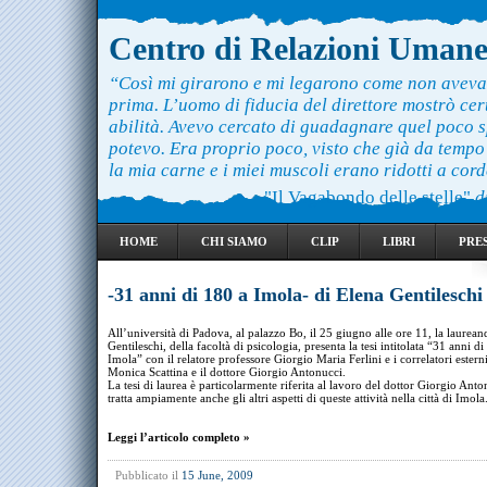
Centro di Relazioni Uman
“Così mi girarono e mi legarono come non aveva
prima. L’uomo di fiducia del direttore mostrò ce
abilità. Avevo cercato di guadagnare quel poco 
potevo. Era proprio poco, visto che già da temp
la mia carne e i miei muscoli erano ridotti a cord
"Il Vagabondo delle stelle"
d
HOME
CHI SIAMO
CLIP
LIBRI
PRE
-31 anni di 180 a Imola- di Elena Gentileschi
All’università di Padova, al palazzo Bo, il 25 giugno alle ore 11, la laurea
Gentileschi, della facoltà di psicologia, presenta la tesi intitolata “31 anni d
Imola” con il relatore professore Giorgio Maria Ferlini e i correlatori estern
Monica Scattina e il dottore Giorgio Antonucci.
La tesi di laurea è particolarmente riferita al lavoro del dottor Giorgio Ant
tratta ampiamente anche gli altri aspetti di queste attività nella città di Imola
Leggi l’articolo completo »
Pubblicato il
15 June, 2009