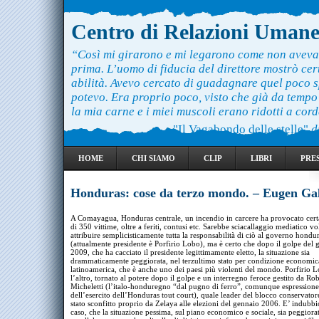
Centro di Relazioni Uman
“Così mi girarono e mi legarono come non aveva
prima. L’uomo di fiducia del direttore mostrò ce
abilità. Avevo cercato di guadagnare quel poco 
potevo. Era proprio poco, visto che già da temp
la mia carne e i miei muscoli erano ridotti a cord
"Il Vagabondo delle stelle"
d
HOME
CHI SIAMO
CLIP
LIBRI
PRE
Honduras: cose da terzo mondo. – Eugen Ga
A Comayagua, Honduras centrale, un incendio in carcere ha provocato cer
di 350 vittime, oltre a feriti, contusi etc. Sarebbe sciacallaggio mediatico vo
attribuire semplicisticamente tutta la responsabilità di ciò al governo hond
(attualmente presidente è Porfirio Lobo), ma è certo che dopo il golpe del
2009, che ha cacciato il presidente legittimamente eletto, la situazione sia
drammaticamente peggiorata, nel terzultimo stato per condizione economic
latinoamerica, che è anche uno dei paesi più violenti del mondo. Porfirio L
l’altro, tornato al potere dopo il golpe e un interregno feroce gestito da Ro
Micheletti (l’italo-honduregno “dal pugno di ferro”, comunque espressione
dell’esercito dell’Honduras tout court), quale leader del blocco conservator
stato sconfitto proprio da Zelaya alle elezioni del gennaio 2006. E’ indubbi
caso, che la situazione pessima, sul piano economico e sociale, sia peggiora