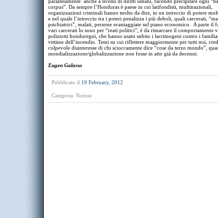
parallelamente anche a livello di diritti umani, facendo precipitare ogni “h
corpus”. Da sempre l’Honduras è paese in cui latifondisti, multinazionali,
organizzazioni criminali hanno molto da dire, in un intreccio di potere molt
e nel quale l’intreccio tra i poteri penalizza i più deboli, quali carcerati, “ma
psichiatrici”, malati, persone svantaggiate sul piano economico. A parte il f
vari carcerati lo sono per “reati politici”, è da rimarcare il comportamento v
poliziotti honduregni, che hanno usato subito i lacrimogeni contro i familiar
vittime dell’incendio. Temi su cui riflettere maggiormente per tutti noi, cre
colpevole disinteresse di chi scioccamente dice “cose da terzo mondo”, quas
mondializzazione/globalizzazione non fosse in atto già da decenni.
Eugen Galasso
Pubblicato il
19 February, 2012
Categoria:
Notizie