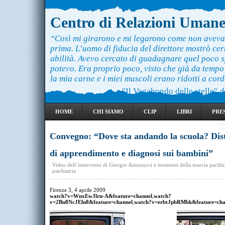
Centro di Relazioni Uman
“Così mi girarono e mi legarono come non aveva
prima. L’uomo di fiducia del direttore mostrò ce
abilità. Avevo cercato di guadagnare quel poco 
potevo. Era proprio poco, visto che già da temp
la mia carne e i miei muscoli erano ridotti a cord
"Il Vagabondo delle stelle"
d
HOME
CHI SIAMO
CLIP
LIBRI
PRE
Convegno: “Dove sta andando la scuola? Dis
di apprendimento e diagnosi sui bambini”
Video dell’intervento di Giorgio Antonucci e momenti della marcia pacific
psichiatria
Firenze 3, 4 aprile 2009
watch?v=WnxEwJlrn-A&feature=channel
,
watch?
v=2Bu8NcJEln8&feature=channel
,
watch?v=erbtJpbRMbk&feature=cha