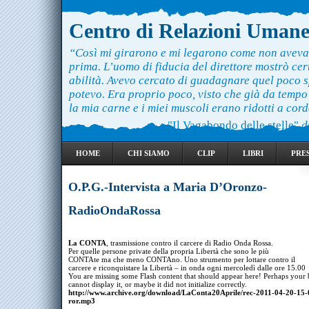
Centro di Relazioni Uman
“Così mi girarono e mi legarono come non aveva
prima. L’uomo di fiducia del direttore mostrò ce
abilità. Avevo cercato di guadagnare quel poco 
potevo. Era proprio poco, visto che già da temp
la mia carne e i miei muscoli erano ridotti a cord
"Il Vagabondo delle stelle"
d
HOME
CHI SIAMO
CLIP
LIBRI
PRE
O.P.G.-Intervista a Maria D’Oronzo-
RadioOndaRossa
La CONTA
, trasmissione contro il carcere di Radio Onda Rossa.
Per quelle persone private della propria Libertà che sono le più
CONTAte ma che meno CONTAno. Uno strumento per lottare contro il
carcere e riconquistare la Libertà – in onda ogni mercoledì dalle ore 15.00
You are missing some Flash content that should appear here! Perhaps your
cannot display it, or maybe it did not initialize correctly.
http://www.archive.org/download/LaConta20Aprile/rec-2011-04-20-15-
ror.mp3