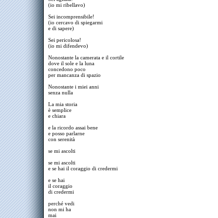
(io mi ribellavo)
Sei incomprensibile!
(io cercavo di spiegarmi
e di sapere)
Sei pericolosa!
(io mi difendevo)
Nonostante la camerata e il cortile
dove il sole e la luna
concedono poco
per mancanza di spazio
Nonostante i miei anni
senza nulla
La mia storia
è semplice
e chiara
e la ricordo assai bene
e posso parlarne
con serenità
se mi ascolti
se mi ascolti
e se hai il coraggio di credermi
e se hai
il coraggio
di credermi
perché vedi
non mi ha
mai