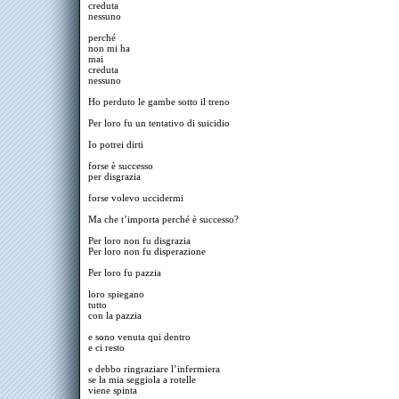
creduta
nessuno
perché
non mi ha
mai
creduta
nessuno
Ho perduto le gambe sotto il treno
Per loro fu un tentativo di suicidio
Io potrei dirti
forse è successo
per disgrazia
forse volevo uccidermi
Ma che t’importa perché è successo?
Per loro non fu disgrazia
Per loro non fu disperazione
Per loro fu pazzia
loro spiegano
tutto
con la pazzia
e sono venuta qui dentro
e ci resto
e debbo ringraziare l’infermiera
se la mia seggiola a rotelle
viene spinta