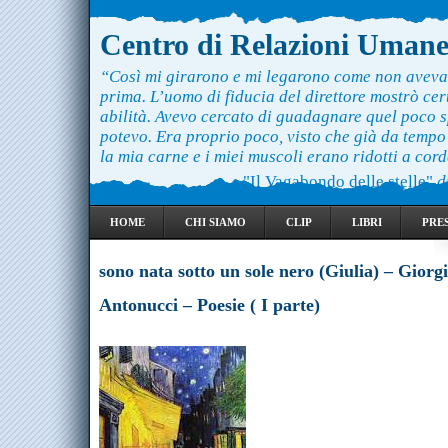
Centro di Relazioni Uman
“Così mi girarono e mi legarono come non aveva
prima. L’uomo di fiducia del direttore mostrò ce
abilità. Avevo cercato di guadagnare quel poco 
potevo. Era proprio poco, visto che già da temp
la mia carne e i miei muscoli erano ridotti a cord
"Il Vagabondo delle stelle"
d
HOME
CHI SIAMO
CLIP
LIBRI
PRE
sono nata sotto un sole nero (Giulia) – Giorg
Antonucci – Poesie ( I parte)