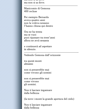
ma non si sa dove.
————————————————————
Manicomio di Gemona
400 recluse
Per esempio Bernarda
aveva quattro anni
non la voleva nessuno
l’hanno chiusa qui dentro
Ora ne ha trenta
ma se vuoi
puoi ripassare tra trent’anni
allora ne avrà sessanta
e continuerà ad aspettare
in silenzio.
————————————————————-
Vedendo Gemona dall’orizzonte
tra questi monti
altissimi
non si penserebbe mai
come vivono gli uomini
non si penserebbe mai
come vivono
gli uomini.
Non ti lasciare ingannare
dalla bellezza
(la torre i monti la grande apertura del cielo)
Non ti lasciare ingannare
dalla bellezza