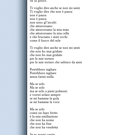
ch’io provo
Ti voglio dire anche se non mi senti
Ti voglio dire che non è paura
non è paura
non è paura
non sono gl’incubi
che attraversano
che attraversano la mia testa
che attraversano la mia cella
e che bruciano i miei occhi
come il fuoco del sole
Ti voglio dire anche se non mi senti
che non ho mai gridato
che non ho mai gridato
per le mie torture
per le mie torture che subisco da anni
Potrebbero tagliare
Potrebbero tagliare
senza farmi nulla
Ma se urlo
Ma se urlo
ma se urlo a pieni polmoni
e vorrei urlare sempre
se mi bastasse la gola
se mi bastasse la voce
Ma se urlo
come un lupo ferito
è la mia umiliazione
che non ha nome
che non ha fine
che non ha vendetta
Se tu avessi capito