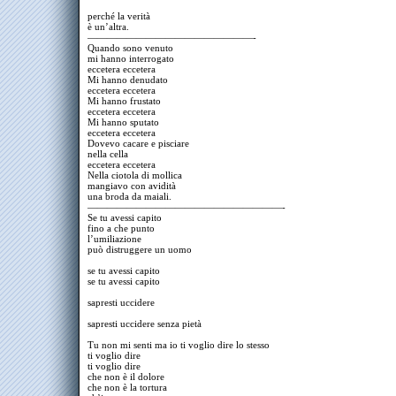
perché la verità
è un’altra.
—————————————————-
Quando sono venuto
mi hanno interrogato
eccetera eccetera
Mi hanno denudato
eccetera eccetera
Mi hanno frustato
eccetera eccetera
Mi hanno sputato
eccetera eccetera
Dovevo cacare e pisciare
nella cella
eccetera eccetera
Nella ciotola di mollica
mangiavo con avidità
una broda da maiali.
————————————————————-
Se tu avessi capito
fino a che punto
l’umiliazione
può distruggere un uomo
se tu avessi capito
se tu avessi capito
sapresti uccidere
sapresti uccidere senza pietà
Tu non mi senti ma io ti voglio dire lo stesso
ti voglio dire
ti voglio dire
che non è il dolore
che non è la tortura