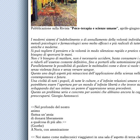
Pubblicazione sulla Rivista “
Psico-terapia e scienze umane
“, aprile-giugn
I moderni sistemi d’indebolimento o di annullamento della volontà individu
metodi psicologici e farmacologici sono molto efficaci e più radicali di tutte
antiche e moderne.
Si può togliere il pensiero e la volontà in modo silenzioso rapido e pratico 
bisogno di sporcarsi le mani.
Non c’è bisogno di mutilare, non è necessario uccidere, basta consumare i c
a ridurli all’assenso costante definitivo, fino a portarli alla sottomissione p
Parallelamente le possibilità di guidare le moltitudini come e dove si vuole
senza violenza fisica e senza versare sangue.
Questo uno degli aspetti più minacciosi dell’applicazione della scienza nella
contemporanea e futura.
Una civiltà di tutti i popoli, di tutte le culture, e d’infinite relazioni umane 
potrebbero essere l’apertura per un mondo d’infinite libertà e che invece st
sviluppando dal suo intimo un potere d’oppressione senza precedenti.
Questo un problema serio e concreto per uomini che abbiano ancora la cap
preoccuparsi
. Giorgio Antonucci
<<Nel profondo del nostro
animo
fluttua un’ansia
di donarsi liberamente
a qualcosa di più alto.>>
(Goethe)
A Noris, con ammirazione
<< Noi siamo come malinconici viaggiatori in una sala d’aspetto di terza cla