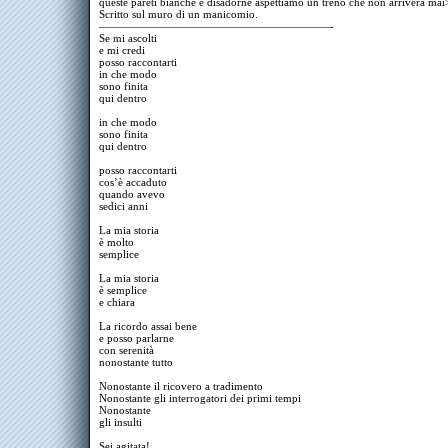
queste pareti bianche e disadorne aspettiamo un treno che non arriverà mai
Scritto sul muro di un manicomio.
—————————————————————-
Se mi ascolti
e mi credi
posso raccontarti
in che modo
sono finita
qui dentro
in che modo
sono finita
qui dentro
posso raccontarti
cos’è accaduto
quando avevo
sedici anni
La mia storia
è molto
semplice
La mia storia
è semplice
e chiara
La ricordo assai bene
e posso parlarne
con serenità
nonostante tutto
Nonostante il ricovero a tradimento
Nonostante gli interrogatori dei primi tempi
Nonostante
gli insulti
Sei agitata!