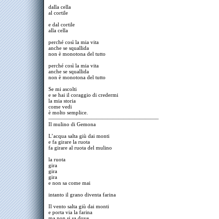
dalla cella
al cortile
e dal cortile
alla cella
perché così la mia vita
anche se squallida
non è monotona del tutto
perché così la mia vita
anche se squallida
non è monotona del tutto
Se mi ascolti
e se hai il coraggio di credermi
la mia storia
come vedi
è molto semplice.
————————————————————–
Il mulino di Gemona
L’acqua salta giù dai monti
e fa girare la ruota
fa girare al ruota del mulino
la ruota
gira
gira
gira
e non sa come mai
intanto il grano diventa farina
Il vento salta giù dai monti
e porta via la farina
ma non si sa dove