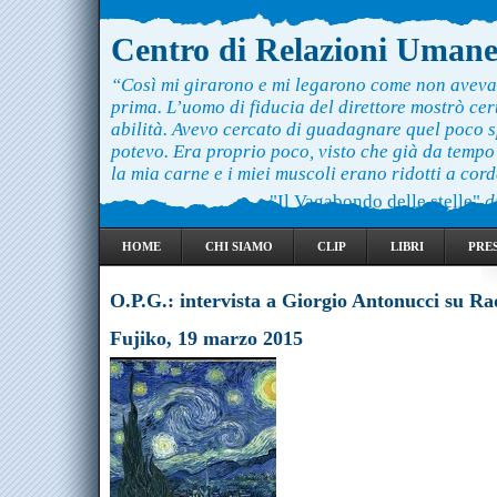
Centro di Relazioni Uman
“Così mi girarono e mi legarono come non aveva
prima. L’uomo di fiducia del direttore mostrò ce
abilità. Avevo cercato di guadagnare quel poco 
potevo. Era proprio poco, visto che già da temp
la mia carne e i miei muscoli erano ridotti a cord
"Il Vagabondo delle stelle"
d
HOME
CHI SIAMO
CLIP
LIBRI
PRE
O.P.G.: intervista a Giorgio Antonucci su Ra
Fujiko, 19 marzo 2015