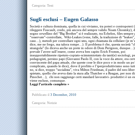
Categoria:
Testi
Sugli esclusi – Eugen Galasso
Società e cultura dominata, quella in cui viviamo, tra poteri e contropoteri (
rileggere Foucault, credo, più ancora del sempre valido Noam Chosmky), d
sogno orwellino del “Big Brother” si è realizzato, tra Echelon, files sempre 
“osservate”-controllate, Wiki-Leakes (vene, falle, la traduzione di “leakes”
caso…), metodi per controllare ogni sms, ogni chiamata da cellulare (je m’e
dice, me ne frego, ma talora rompe…). Il problema è che, questa società “c
strangola” (lo diceva anche un prete in odore di Dom Perignon, dunque…)
prevale l’avere sull’essere, come aveva ben capito Erich Fromm, poi
insopportabilmente ripetuto-copiato-scimmmiottato da tanti(e) sociologi, ps
pedagogisti, persino papi (Giovanni Paolo II, con la voce da attore, era cer
convincente del papa attuale, che queste cose le dice poco e in modo un po
complicato, quando le dice), dove il profitto e l’iperproduttivismo sono tu
no, si dice, troppo “socialista”, viva Milton Friedman, il padre del neo-libe
spietato, quello che aveva dato la stura alla Thatcher e a Reagan, per non di
Pinochet…), chi non raggiunge certi standard lavorativi- produttivi è un es
viene escluso, comunque.
Leggi l’articolo completo »
Pubblicato il
3 December, 2010
Categoria:
Notizie