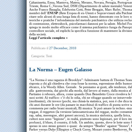
Caltanissetta, Enna, Mantova, Matera, Merano, Novara, Perugia, Portogruar
Trieste, Roma C.,Verona Sud, DSM (Dipartimento di salute mentale) Venezi
Anche Franco Basaglia, Edelweiss Cotti, Peter Breggin, Marc Rufer, Thomas
membri dell’
ENUSP
(Rete Eropea di ex-Utenti e Sopravvissuti alla Psichiat
citare solo alcuni di una lunga lista di nomi, hanno dimostrato con le loro 
teoriche e pratiche l’infondatezza del metodo psichiatrico che utilizza reclu
di contenzione, elettroshock, psicofarmaci dannosi per la salute. Michel Fo
spiega in modo molto efficace come il sistema psichiatrico funga da Panopt
controllore sociale, ed esplichi la specifica funzione di mantenere la division
della società.
Leggi l’articolo completo »
Pubblicato il
27 December, 2010
Categoria:
Testi
La Norma – Eugen Galasso
“La Norma è una ragazza di Brooklyn”: fulminante battuta di Thomas Szasz,
risposta a chi gli chiedeva che cosa fosse la norma, espressione dello humo
ebraico, à la Woody Allen. Geniale. Se pensiamo ai gusti, alle tendenze, dall
alla gastronomia, dai giochi alla moda, dal lavoro al teatro, dalla musica al 
Partiamo à rebours, allora, come quando Don Benedetto Croce rivedeva le 
suoi scritti: A) traffico: c’è chi lo odia, chi ne rifugge quando ne intravved
(moltissimi), chi invece (pochi, ma chissà-la statistica, poi, non è che dica t
chi anzi durante le ore (da passare in macchina) di traffico di punta scrive s
commenta per radio brani musicali; B) musica: Si può amare la techno.-music
reggae, il reggeton (la versione latinoamericana del reggae, molto contami
rap, salsa, merengue, altri generi ancora), la musica sinfonica, quella lirica, i
cultori non sono “legione”, in realtà, piuttosto sono legionari, per il loro 
profuso), il blues, il country, il folk. Un ambito, questo, dove le lotte sono f
spesso in uno stesso genere o quasi: da sempre “Beatles” against “Stones”, 
Parker versus Duke Ellington o Chuck Corea, Mozart contro Beethoven, Pu