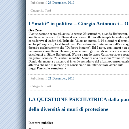
Pubblicato il
23 December, 2010
Categoria:
Testi
I “matti” in politica – Giorgio Antonucci – 
Ora Zero
L’anticipazione si era già avuta lo scorso 29 settembre, quando Berlusconi,
ascoltava le parole di Di Pietro si era portato il dito alla tempia facendo cap
considerava il leader dell’Italia dei Valori un matto. Il 14 dicembre il premie
anche più esplicito, ha abbandonato l’aula durante l’intervento dell’ex magi
dicendo esplicitamente che “Di Pietro è matto“. Ed è noto, con i matti non s
nemmeno si ascoltano. Da mesi, invece, molti giornali di sinistra insistono 
psicologici di Silvio Berlusconi. D’altra parte lo stesso Cavaliere aveva sost
magistrati sono dei “disturbati mentali”. Sembra una questione “minore” ma
Dando del matto a qualcuno si intende escluderlo dal dibattito, estrometterlo
afferma che non si intende più considerarlo un interlocutore attendibile.
Leggi l’articolo completo »
Pubblicato il
21 December, 2010
Categoria:
Testi
LA QUESTIONE PSICHIATRICA dalla pau
della diversità ai muri di protezione
Incontro pubblico