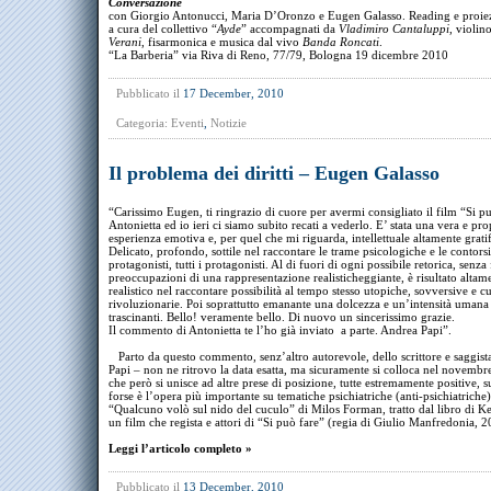
Conversazione
con Giorgio Antonucci, Maria D’Oronzo e Eugen Galasso. Reading e proie
a cura del collettivo “
Ayde
” accompagnati da
Vladimiro Cantaluppi
, violin
Verani
, fisarmonica e musica dal vivo
Banda Roncati
.
“La Barberia” via Riva di Reno, 77/79, Bologna 19 dicembre 2010
Pubblicato il
17 December, 2010
Categoria:
Eventi
,
Notizie
Il problema dei diritti – Eugen Galasso
“Carissimo Eugen, ti ringrazio di cuore per avermi consigliato il film “Si pu
Antonietta ed io ieri ci siamo subito recati a vederlo. E’ stata una vera e pro
esperienza emotiva e, per quel che mi riguarda, intellettuale altamente gratif
Delicato, profondo, sottile nel raccontare le trame psicologiche e le contors
protagonisti, tutti i protagonisti. Al di fuori di ogni possibile retorica, senza 
preoccupazioni di una rappresentazione realisticheggiante, è risultato altam
realistico nel raccontare possibilità al tempo stesso utopiche, sovversive e c
rivoluzionarie. Poi soprattutto emanante una dolcezza e un’intensità umana a
trascinanti. Bello! veramente bello. Di nuovo un sincerissimo grazie.
Il commento di Antonietta te l’ho già inviato a parte. Andrea Papi”.
Parto da questo commento, senz’altro autorevole, dello scrittore e saggis
Papi – non ne ritrovo la data esatta, ma sicuramente si colloca nel novemb
che però si unisce ad altre prese di posizione, tutte estremamente positive, s
forse è l’opera più importante su tematiche psichiatriche (anti-psichiatriche)
“Qualcuno volò sul nido del cuculo” di Milos Forman, tratto dal libro di K
un film che regista e attori di “Si può fare” (regia di Giulio Manfredonia, 2
Leggi l’articolo completo »
Pubblicato il
13 December, 2010