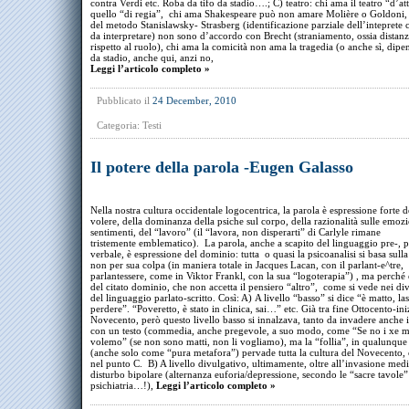
contra Verdi etc. Roba da tifo da stadio….; C) teatro: chi ama il teatro “d’at
quello “di regia”, chi ama Shakespeare può non amare Molière o Goldoni, 
del metodo Stanislawsky- Strasberg (identificazione parziale dell’inteprete 
da interpretare) non sono d’accordo con Brecht (straniamento, ossia distanza
rispetto al ruolo), chi ama la comicità non ama la tragedia (o anche sì, dip
da stadio, anche qui, anzi no,
Leggi l’articolo completo »
Pubblicato il
24 December, 2010
Categoria:
Testi
Il potere della parola -Eugen Galasso
Nella nostra cultura occidentale logocentrica, la parola è espressione forte d
volere, della dominanza della psiche sul corpo, della razionalità sulle emoz
sentimenti, del “lavoro” (il “lavora, non disperarti” di Carlyle rimane
tristemente emblematico). La parola, anche a scapito del linguaggio pre-, 
verbale, è espressione del dominio: tutta o quasi la psicoanalisi si basa sulla
non per sua colpa (in maniera totale in Jacques Lacan, con il parlant-e^tre,
parlantessere, come in Viktor Frankl, con la sua “logoterapia”) , ma perché
del citato dominio, che non accetta il pensiero “altro”, come si vede nei dive
del linguaggio parlato-scritto. Così: A) A livello “basso” si dice “è matto, las
perdere”. “Poveretto, è stato in clinica, sai…” etc. Già tra fine Ottocento-ini
Novecento, però questo livello basso si innalzava, tanto da invadere anche il
con un testo (commedia, anche pregevole, a suo modo, come “Se no i xe ma
volemo” (se non sono matti, non li vogliamo), ma la “follia”, in qualunqu
(anche solo come “pura metafora”) pervade tutta la cultura del Novecento,
nel punto C. B) A livello divulgativo, ultimamente, oltre all’invasione medi
disturbo bipolare (alternanza euforia/depressione, secondo le “sacre tavole”
psichiatria…!),
Leggi l’articolo completo »