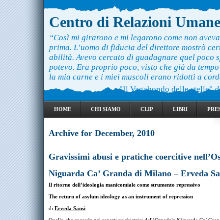
Centro di Relazioni Uman
“Così mi girarono e mi legarono come non aveva
prima. L’uomo di fiducia del direttore mostrò ce
abilità. Avevo cercato di guadagnare quel poco 
potevo. Era proprio poco, visto che già da temp
la mia carne e i miei muscoli erano ridotti a cord
"Il Vagabondo delle stelle"
d
HOME
CHI SIAMO
CLIP
LIBRI
PRE
Archive for December, 2010
Gravissimi abusi e pratiche coercitive nell’O
Niguarda Ca’ Granda di Milano – Erveda Sa
Il ritorno dell’ideologia manicomiale come strumento repressivo
The return of asylum ideology as an instrument of repression
di
Erveda Sansi