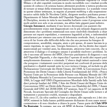
Quello che succede nel reparti psichiatrici dell’Ospedale Niguarda Ca’ Gran
Milano e di altri ospedali contrasta in modo incredibile con i risultati eccell
uomini di cultura e di scienza hanno altrimenti prodotto e tuttora produco
di tornare ai tempi della tristemente famosa Inquisizione. Lo scandalo venut
in queste ultime settimane, in seguito al pesante
mobbing
e alla sospensione
incarico subìti dalla Dr Nicoletta Calchi, dirigente medico psichiatra presso i
Dipartimento di Salute Mentale dell’Ospedale Niguarda di Milano, deciso d
di Disciplina, mostra in tutta la sua inaudita barbarie come il progresso scien
molti ambiti non solo si sia arrestato, ma abbia fatto giganti passi indietro.
Giorgio Antonucci
, mediante il suo lavoro decennale con pazienti che
precedentemente erano stati diagnosticati con le più infauste diagnosi psichi
dimostrato che i problemi esistenziali non sono risolvibili chiudendo a chia
persone nei reparti ospedalieri, e nemmeno legandoli ai letti, o imbottendoli
psicofarmaci per ottenere una sorta di lobotomia cerebrale. Anzi, è proprio
cerca di far fronte alle difficoltà della vita che una persona ha bisogno di
comprensione, sensibilità, empatia, aiuto o più spesso, di essere lasciata in 
essere rispettata, in ogni caso. Giorgio Antonucci, che ha diretto due reparti
manicomiali per ventitré anni, ha dimostrato, attraverso fatti concreti, che s
attraverso il dialogo e il sostegno umano è possibile risolvere i problemi. In
che è successo all’interno del SPDC (Servizio psichiatrico di diagnosi e cur
dell’Ospedale Niguarda, e che rispecchia l’operato di molti altri reparti psich
semplicemente disumano e criminale. L’elenco degli istituti nazionali e inte
che pongono i trattamenti coercitivi perpetrati nei confronti di persone defi
psichiatrici o disabili mentali sotto la voce tortura è lunga, ed include tra gli 
Dichiarazione Universale dei Diritti Umani, del 1948, la Convenzione Euro
Protezione dei Diritti Umani e delle Libertà Fondamentali del 1950, i Princi
Nazioni Unite per la Protezione delle Persone con Malattia Mentale del 199
sulla Malattia Mentale) la Convenzione Internazionale dei Diritti Civili e Poli
1966, la Legge dell’OMS (Organizzazione Mondiale della Sanità) sulla Sal
dieci principi basilari del 1996, l’Atto dei Diritti Umani del Regno Unito de
Convenzione ONU sui Diritti delle Persone con Disabilità del 2006, l’Asse
Generale dell’ONU del 28/08/2008, 63ª sessione, Item 67 (a) rapporto di 
Nowak, Incaricato Speciale del Consiglio dei Diritti Umani sulle torture e al
trattamenti o punizioni crudeli, inumani e degradanti.
Solo circa
15
, (la cifra cambia in base ai primari, alle caposala ecc.) dei cir
SPDC esistenti in Italia hanno pubblicamente dichiarato di non usare mezzi 
contenzione e di non chiudere a chiave le porte. Fanno parte del
Club SPD
No Restraint
. Si contano, per ora, gli SPDC di Aversa, Caltagirone-Palagon