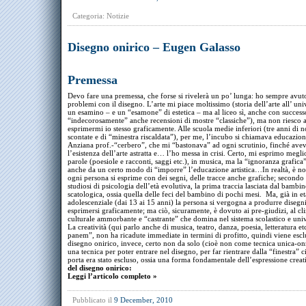
Categoria:
Notizie
Disegno onirico – Eugen Galasso
Premessa
Devo fare una premessa, che forse si rivelerà un po’ lunga: ho sempre avut
problemi con il disegno. L’arte mi piace moltissimo (storia dell’arte all’ uni
un esamino – e un “esamone” di estetica – ma al liceo sì, anche con success
“indecorosamente” anche recensioni di mostre “classiche”), ma non riesco 
esprimermi io stesso graficamente. Alle scuola medie inferiori (tre anni di n
scontate e di “minestra riscaldata”), per me, l’incubo si chiamava educazione
Anziana prof.-“cerbero”, che mi “bastonava” ad ogni scrutinio, finché ave
l’esistenza dell’arte astratta e… l’ho messa in crisi. Certo, mi esprimo megli
parole (poesiole e racconti, saggi etc.), in musica, ma la “ignoranza grafic
anche da un certo modo di “imporre” l’educazione artistica…In realtà, è no
ogni persona si esprime con dei segni, delle tracce anche grafiche; secondo 
studiosi di psicologia dell’età evolutiva, la prima traccia lasciata dal bambin
scatologica, ossia quella delle feci del bambino di pochi mesi. Ma, già in e
adolescenziale (dai 13 ai 15 anni) la persona si vergogna a produrre disegni
esprimersi graficamente; ma ciò, sicuramente, è dovuto ai pre-giudizi, al cl
culturale ammorbante e “castrante” che domina nel sistema scolastico e univ
La creatività (qui parlo anche di musica, teatro, danza, poesia, letteratura et
panem”, non ha ricadute immediate in termini di profitto, quindi viene escl
disegno onirico, invece, certo non da solo (cioè non come tecnica unica-on
una tecnica per poter entrare nel disegno, per far rientrare dalla “finestra” c
porta era stato escluso, ossia una forma fondamentale dell’espressione creat
del disegno onirico:
Leggi l’articolo completo »
Pubblicato il
9 December, 2010