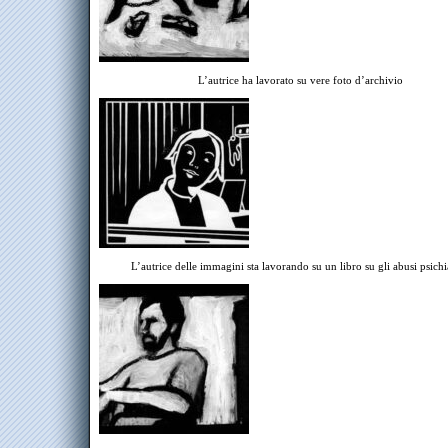
L’autrice ha lavorato su vere foto d’archivio
L’autrice delle immagini sta lavorando su un libro su gli abusi psichia