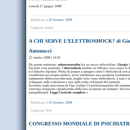
venerdì 27 giugno 2008
Pubblicato il
29 October, 2008
Categoria:
Audio
A CHI SERVE L’ELETTROSHOCK? di Gio
Antonucci
22 ottobre 2008 | 14:01
Da questa settimana,
sabatoseraonline
ha un nuovo editorialista:
Giorgio 
Secondo certi psichiatri, l’
elettroshock
sarebbe un’efficace cura contro la 
e il disturbo bipolare. Prima di passare a spiegare come l’elettroshock non 
considerata una terapia medica, serve sottolineare una questione fondamenta
trattamento elettroconvulsivante, meglio noto come elettroshock, è nato e si
sviluppato sulla costrizione e non sulla scelta volontaria del paziente.
Inventato negli anni trenta da Ugo Cerletti è il perfezionamento del trattam
venivano sottoposti i maiali prima della loro uccisione nei mattatoi. Serviva
tranquillizzarli.
Leggi l’articolo completo »
Pubblicato il
23 October, 2008
Categoria:
Testi
CONGRESSO MONDIALE DI PSICHIATR