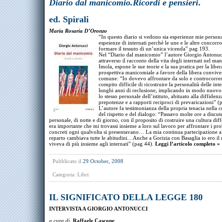
Diario dal manicomio.Ricordi e pensieri
.
ed. Spirali
Maria Rosaria D’Oronzo
“In questo diario si vedono sia esperienze mie persona
espeienze di internati perchè le une e le altre concorr
formare il tessuto di un’unica vicenda” pag 193.
Nel “Diario dal manicomio” l’autore Giorgio Antonuc
attraverso il racconto della vita degli internati nel ma
Imola, espone le sue teorie e la sua pratica per la libe
prospettiva manicomiale a favore della libera conviv
comune: “Io dovevo affrontare da solo e controcorren
compito difficile di ricostruire la personalità delle int
lunghi anni di reclusione, implicando in modo nuovo
lo stesso personale dell’istituto, abituato alla diffidenza
prepotenze e a rapporti reciproci di prevaricazioni” (
L’autore fa testimonianza della propria tenacia nella 
del rispetto e del dialogo: “Passavo molte ore a discute
personale, di notte e di giorno, con il proposito di costruire una cultura diff
era importante che mi trovassi insieme a loro sul lavoro per affrontare i pr
concreti ogni qualvolta si presentavano… La mia continua partecipazione al
reparto cambiava tutte le abitudini…Anche a Gorizia con Basaglia io ero il
viveva di più insieme agli internati” (pag 44).
Leggi l’articolo completo »
Pubblicato il
29 October, 2008
Categoria:
Libri
IL SIGNIFICATO DELLA LEGGE 180
INTERVISTA A GIORGIO ANTONUCCI
a cura di
Raffaele Cascone