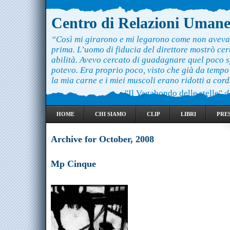
Centro di Relazioni Uman
“Così mi girarono e mi legarono come non aveva
prima. L’uomo di fiducia del direttore mostrò ce
abilità. Avevo cercato di guadagnare quel poco 
potevo. Era proprio poco, visto che già da temp
la mia carne e i miei muscoli erano ridotti a cord
"Il Vagabondo delle stelle"
d
HOME
CHI SIAMO
CLIP
LIBRI
PRE
Archive for October, 2008
Mp Cinque