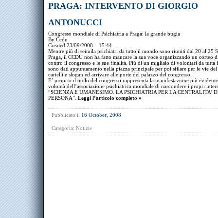
PRAGA: INTERVENTO DI GIORGIO
ANTONUCCI
Congresso mondiale di Psichiatria a Praga: la grande bugia
By Ccdu
Created 23/09/2008 – 15:44
Mentre più di seimila psichiatri da tutto il mondo sono riuniti dal 20 al 25 
Praga, il CCDU non ha fatto mancare la sua voce organizzando un corteo di
contro il congresso e le sue finalità. Più di un migliaio di volontari da tutta
sono dati appuntamento nella piazza principale per poi sfilare per le vie del
cartelli e slogan ed arrivare alle porte del palazzo del congresso.
E’ proprio il titolo del congresso rappresenta la manifestazione più evidente
volontà dell’associazione psichiatrica mondiale di nascondere i propri inter
“SCIENZA E UMANESIMO. LA PSICHIATRIA PER LA CENTRALITA’ 
PERSONA”.
Leggi l’articolo completo »
Pubblicato il
16 October, 2008
Categoria:
Notizie