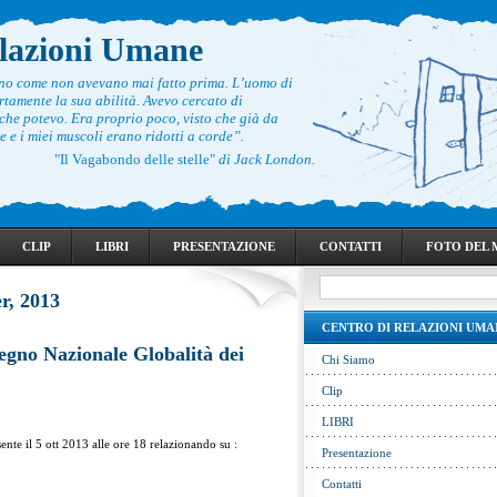
elazioni Umane
ono come non avevano mai fatto prima. L’uomo di
rtamente la sua abilità. Avevo cercato di
he potevo. Era proprio poco, visto che già da
 e i miei muscoli erano ridotti a corde”.
"Il Vagabondo delle stelle"
di Jack London.
CLIP
LIBRI
PRESENTAZIONE
CONTATTI
FOTO DEL
r, 2013
CENTRO DI RELAZIONI UMA
egno Nazionale Globalità dei
Chi Siamo
Clip
LIBRI
nte il 5 ott 2013 alle ore 18 relazionando su :
Presentazione
Contatti