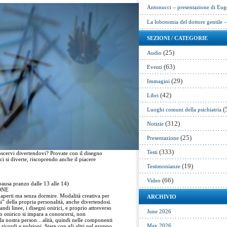
Antonucci – presentazione di Eug
La lobotomia del dottore gentile 
SEZIONI / CATEGORIE
(25)
Audio
(63)
Eventi
(29)
Immagini
(42)
Libri
(
Luoghi comuni della psichiatria
(312)
Notizie
(25)
Presentazione
(333)
Testi
oscervi divertendovi? Provate con il disegno
i si diverte, riscoprendo anche il piacere
(19)
Testimonianze
(66)
Video
pausa pranzo dalle 13 alle 14)
ONE
 aperti ma senza dormire. Modalità creativa per
ARCHIVIO
i” della propria personalità, anche divertendosi.
andi linee, i disegni onirici, e proprio attreverso
June 2026
no onirico si impara a conoscersi, non
lla nostra person…alità, quindi nelle componenti
May 2026
 ricordi e pulsioni. Stare con gli altri nel gruppo