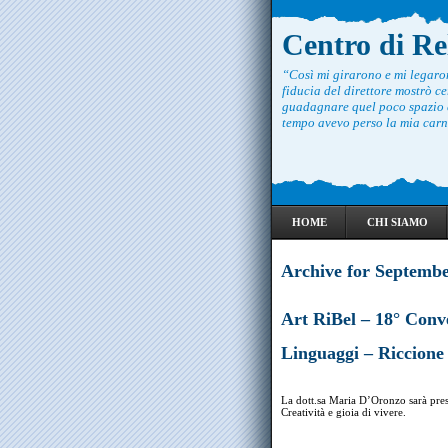
Centro di R
“Così mi girarono e mi legar
fiducia del direttore mostrò ce
guadagnare quel poco spazio c
tempo avevo perso la mia carne
HOME
CHI SIAMO
Archive for Septembe
Art RiBel – 18° Conv
Linguaggi – Riccione
La dott.sa Maria D’Oronzo sarà prese
Creatività e gioia di vivere.