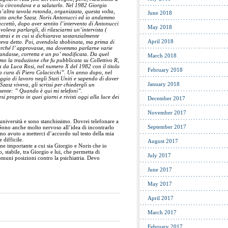
 lo circondava e a salutarlo. Nel 1982 Giorgio
’altra tavola rotonda, organizzata, questa volta,
June 2018
itato anche Szasz. Noris Antonucci ed io andammo
accettò, dopo aver sentito l’intervento di Antonucci
May 2018
oleva parlargli, di rilasciarmi un’intervista (
strai e in cui si dichiarava sostanzialmente
April 2018
va detto. Poi, avendola sbobinata, ma prima di
 perché l’ approvasse, ma dovemmo parlarne varie
mandasse, corretta e un po’ modificata. Da quel
March 2018
mo la traduzione che fu pubblicata su Collettivo R,
etta da Luca Rosi, nel numero X del 1982 con il titolo
February 2018
 cura di Piero Colacicchi”. Un anno dopo, nel
ggio di lavoro negli Stati Uniti e sapendo di dover
January 2018
Szasz viveva, gli scrissi per chiedergli un
ente: ” Quando è qui mi telefoni”.
i proprio in quei giorni e rivisti oggi alla luce dei
December 2017
November 2017
università e sono stanchissimo. Dovrei telefonare a
September 2017
ono anche molto nervoso all’idea di incontrarlo
mo avuto a metterci d’accordo sul testo della mia
 difficile.
August 2017
ne importante a cui sia Giorgio e Noris che io
 stabile, tra Giorgio e lui, che permetta di
July 2017
muni posizioni contro la psichiatria. Devo
June 2017
May 2017
April 2017
March 2017
February 2017