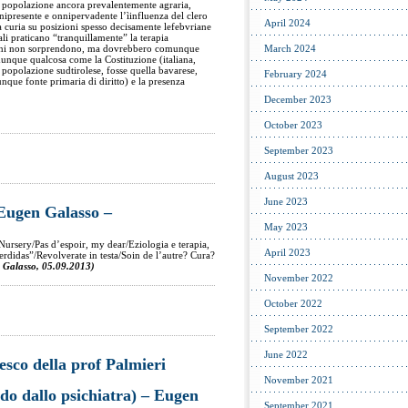
 popolazione ancora prevalentemente agraria,
nnipresente e onnipervadente l’ìinfluenza del clero
April 2024
a curia su posizioni spesso decisamente lefebvriane
dali praticano “tranquillamente” la terapia
ioni non sorprendono, ma dovrebbero comunque
March 2024
unque qualcosa come la Costituzione (italiana,
popolazione sudtirolese, fosse quella bavarese,
February 2024
que fonte primaria di diritto) e la presenza
December 2023
October 2023
September 2023
August 2023
June 2023
Eugen Galasso –
May 2023
Nursery/Pas d’espoir, my dear/Eziologia e terapia,
April 2023
rdidas”/Revolverate in testa/Soin de l’autre? Cura?
 Galasso, 05.09.2013)
November 2022
October 2022
September 2022
June 2022
sco della prof Palmieri
November 2021
ndo dallo psichiatra) – Eugen
September 2021