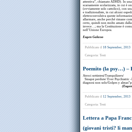
attentiva”, chiamato ADHD). In una
scarsamente scolarizzata, in cui è o
(ovviamente solo cattolico), con un
e tradizionaliste, in cui alcuni ospe
elettroconvulsiva queste informaz
allarmare, anche perché rimane com
certo, quindi non molto amato dalla 
invece…; ma la Costituzione è comun
nell’Unione Europea.
Eugen Galasso
Pubblicato il
18 September, 2013
Categoria:
Testi
Poemito (la psy…) – 
Atroci sottintesi/Tranquilizers/
Sinapsi perdute/ Ever Psychiatric -
diagnosi non solo/Golpes y almas”pe
(Eugen
Pubblicato il
12 September, 2013
Categoria:
Testi
Lettera a Papa France
(giovani tristi? li ma