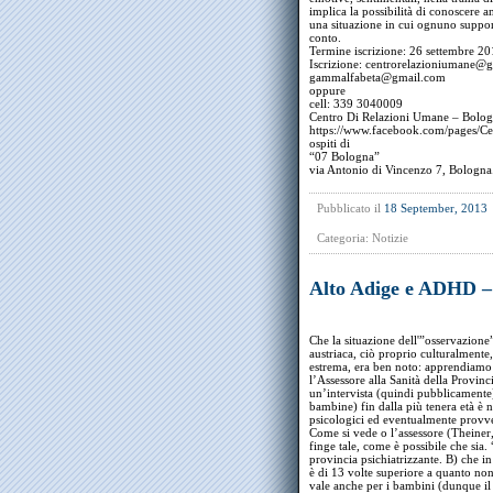
implica la possibilità di conoscere 
una situazione in cui ognuno support
conto.
Termine iscrizione: 26 settembre 2
Iscrizione: centrorelazioniumane@
gammalfabeta@gmail.com
oppure
cell: 339 3040009
Centro Di Relazioni Umane – Bolog
https://www.facebook.com/pages/C
ospiti di
“07 Bologna”
via Antonio di Vincenzo 7, Bologna
Pubblicato il
18 September, 2013
Categoria:
Notizie
Alto Adige e ADHD –
Che la situazione dell'”osservazione
austriaca, ciò proprio culturalmente,
estrema, era ben noto: apprendiamo
l’Assessore alla Sanità della Provinc
un’intervista (quindi pubblicamente) 
bambine) fin dalla più tenera età è n
psicologici ed eventualmente prov
Come si vede o l’assessore (Theiner
finge tale, come è possibile che s
provincia psichiatrizzante. B) che in
è di 13 volte superiore a quanto non
vale anche per i bambini (dunque il 