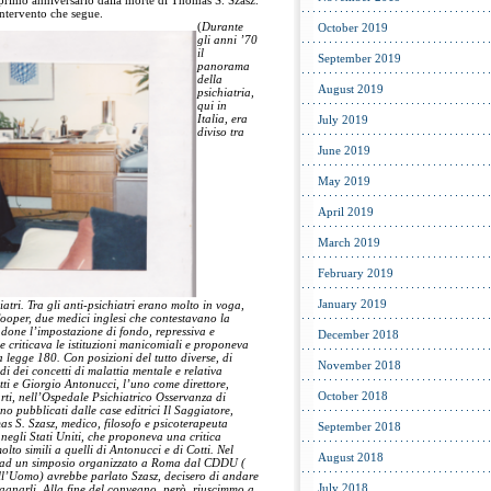
 primo anniversario dalla morte di Thomas S. Szasz.
ntervento che segue.
(
Durante
October 2019
gli anni ’70
il
September 2019
panorama
della
August 2019
psichiatria,
qui in
Italia, era
July 2019
diviso tra
June 2019
May 2019
April 2019
March 2019
February 2019
January 2019
hiatri. Tra gli anti-psichiatri erano molto in voga,
Cooper, due medici inglesi che contestavano la
ndone l’impostazione di fondo, repressiva e
December 2018
he criticava le istituzioni manicomiali e proponeva
a legge 180. Con posizioni del tutto diverse, di
November 2018
ndi dei concetti di malattia mentale e relativa
ti e Giorgio Antonucci, l’uno come direttore,
October 2018
arti, nell’Ospedale Psichiatrico Osservanza di
pubblicati dalle case editrici Il Saggiatore,
mas S. Szasz, medico, filosofo e psicoterapeuta
September 2018
negli Stati Uniti, che proponeva una critica
olto simili a quelli di Antonucci e di Cotti. Nel
August 2018
e ad un simposio organizzato a Roma dal CDDU (
ell’Uomo) avrebbe parlato Szasz, decisero di andare
July 2018
agnarli. Alla fine del convegno, però, riuscimmo a