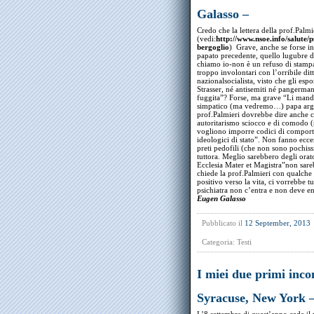
Galasso –
Credo che la lettera della prof.Palm
(vedi:
http://www.nsoe.info/salute/p
bergoglio
) Grave, anche se forse in
papato precedente, quello lugubre d
chiamo io-non è un refuso di stampa
troppo involontari con l’orribile dit
nazionalsocialista, visto che gli espon
Strasser, né antisemiti né pangermani
fuggita”? Forse, ma grave “Li mander
simpatico (ma vedremo…) papa argen
prof.Palmieri dovrebbe dire anche 
autoritarismo sciocco e di comodo (n
vogliono imporre codici di comporta
ideologici di stato”. Non fanno eccezi
preti pedofili (che non sono pochiss
tuttora. Meglio sarebbero degli orat
Ecclesia Mater et Magistra”non sar
chiede la prof.Palmieri con qualch
positivo verso la vita, ci vorrebbe tu
psichiatra non c’entra e non deve e
Eugen Galasso
Pubblicato il
12 September, 2013
Categoria:
Testi
I miei due primi inco
Syracuse, New York –