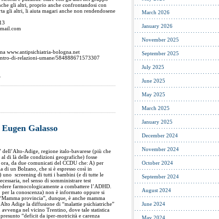
anche gli altri, proprio anche confrontandosi con
a gli altri, li aiuta magari anche non rendendosene
March 2026
013
January 2026
gmail.com
November 2025
na www.antipsichiatria-bologna.net
September 2025
entro-di-relazioni-umane/584888671573307
July 2025
.
June 2025
May 2025
March 2025
January 2025
 Eugen Galasso
December 2024
November 2024
” dell’Alto-Adige, regione italo-bavarese (più che
 al di là delle condizioni geografiche) fosse
 ora, da due comunicati del CCDU che: A) per
October 2024
ia di un Bolzano, che si è espresso così in
uno screening di tutti i bambini (e di tutte le
September 2024
ecessaria, nel senso di somministrare test
vedere farmocologicamente a combattere l’ADHD.
August 2024
, per la conoscenza) non è informato oppure si
ia. “Mamma provincia”, dunque, è anche mamma
 Alto Adige la diffusione di “malattie psichiatriche”
June 2024
 avvenga nel vicino Trentino, dove tale statistica
presunto “deficit da iper-motricità e carenza
May 2024