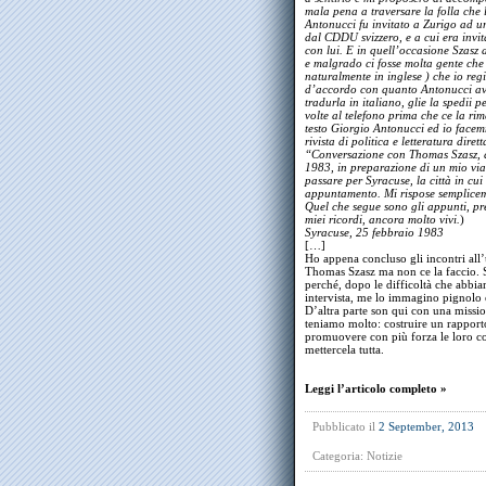
mala pena a traversare la folla che
Antonucci fu invitato a Zurigo ad un
dal CDDU svizzero, e a cui era inv
con lui. E in quell’occasione Szasz 
e malgrado ci fosse molta gente che v
naturalmente in inglese ) che io regi
d’accordo con quanto Antonucci ave
tradurla in italiano, glie la spedii
volte al telefono prima che ce la ri
testo Giorgio Antonucci ed io facem
rivista di politica e letteratura dir
“Conversazione con Thomas Szasz, a
1983, in preparazione di un mio via
passare per Syracuse, la città in cui 
appuntamento. Mi rispose semplicem
Quel che segue sono gli appunti, pres
miei ricordi, ancora molto vivi.
)
Syracuse, 25 febbraio 1983
[…]
Ho appena concluso gli incontri all’
Thomas Szasz ma non ce la faccio. S
perché, dopo le difficoltà che abbia
intervista, me lo immagino pignolo e
D’altra parte son qui con una missio
teniamo molto: costruire un rapporto,
promuovere con più forza le loro co
mettercela tutta.
Leggi l’articolo completo »
Pubblicato il
2 September, 2013
Categoria:
Notizie