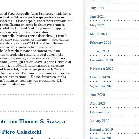
July 2021
ieri al Papa Bergoglio (alias Francesco) vada bene.
June 2021
sichiatria/lettera-aperta-a-papa-francesco-
cidentale, la frase papale, che sembra contraddire il
i papa Natzinger, come lo chiamavo e tuttora
May 2021
- visti anche i suoi “coinvolgimenti” neppure
tatura nazista (non dico e mai dirò
March 2021
enti della “sinistra nazionalsocialista”, i fratelli
sti sono stati repressi col sangue). “Voce dal sen
February 2021
ei dallo psichiatra”? Ci dovrebbe riflettere, il
tino. D’accordo su tutto: ma forse la
che le famiglie rimangono improntate a un
January 2021
on ci crede più nessuno, a certi valori), che
mento repressivi, come scuole e altri”apparati
December 2020
one , certo, gli oratori, dove, a parte il rischio di
imi…), i modelli di autoritarismo si sprecano
November 2020
ori fourieristi, ma temo proprio che la”Sancta
ebbe d’accordo. Benissimo, insomma, con ciò che
e piccola correzione… E papa Francesco, molto
October 2020
tti/e allegri/e, cosa che non è possibile. E lo
ntrarci in alcun modo”.
September 2020
June 2020
April 2020
February 2020
ntri con Thomas S. Szasz, a
January 2020
December 2019
 Piero Colacicchi
November 2019