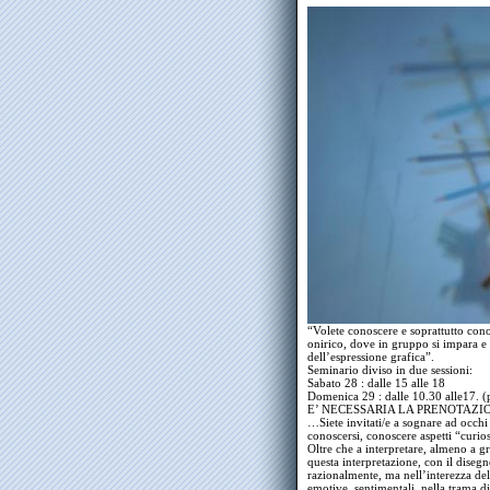
“Volete conoscere e soprattutto con
onirico, dove in gruppo si impara e c
dell’espressione grafica”.
Seminario diviso in due sessioni:
Sabato 28 : dalle 15 alle 18
Domenica 29 : dalle 10.30 alle17. (
E’ NECESSARIA LA PRENOTAZI
…Siete invitati/e a sognare ad occhi
conoscersi, conoscere aspetti “curios
Oltre che a interpretare, almeno a gr
questa interpretazione, con il diseg
razionalmente, ma nell’interezza de
emotive, sentimentali, nella trama di