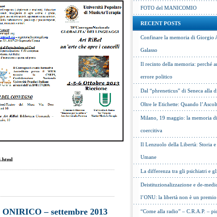
FOTO del MANICOMIO
RECENT POSTS
Confinare la memoria di Giorgio 
Galasso
Il recinto della memoria: perché a
errore politico
Dal “phreneticus” di Seneca alla
Oltre le Etichette: Quando l’Ascol
Milano, 19 maggio: la memoria di 
coercitiva
Il Lenzuolo della Libertà: Storia 
Umane
i.html
La differenza tra gli psichiatri e gl
Deistituzionalizzazione e de-medic
l’ONU: la libertà non è un premio
ONIRICO – settembre 2013
“Come alla radio” – C.R.A.P. – pic