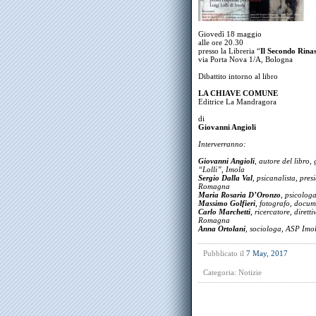
Giovedì 18 maggio
alle ore 20.30
presso la Libreria “
Il Secondo Rina
via Porta Nova 1/A, Bologna
Dibattito intorno al libro
LA CHIAVE COMUNE
Editrice La Mandragora
di
Giovanni Angioli
Interverranno:
Giovanni Angioli
, autore del libro,
“Lolli”, Imola
Sergio Dalla Val
, psicanalista, pre
Romagna
Maria Rosaria D’Oronzo
, psicolog
Massimo Golfieri
, fotografo, docum
Carlo Marchetti
, ricercatore, diret
Romagna
Anna Ortolani
, sociologa, ASP Imo
Pubblicato il
7 May, 2017
Categoria:
Notizie