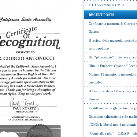
FOTO del MANICOMIO
RECENT POSTS
Confinare la memoria di Giorgio 
Galasso
Il recinto della memoria: perché a
errore politico
Dal “phreneticus” di Seneca alla
Oltre le Etichette: Quando l’Ascol
Milano, 19 maggio: la memoria di 
coercitiva
Il Lenzuolo della Libertà: Storia 
Umane
La differenza tra gli psichiatri e gl
Deistituzionalizzazione e de-medic
l’ONU: la libertà non è un premio
“Come alla radio” – C.R.A.P. – pic