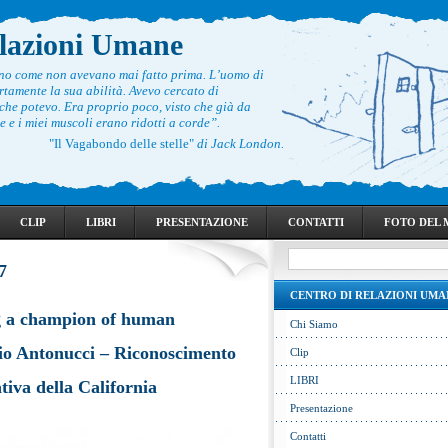
elazioni Umane
ono come non avevano mai fatto prima. L’uomo di
rtamente la sua abilità. Avevo cercato di
he potevo. Era proprio poco, visto che già da
 e i miei muscoli erano ridotti a corde”.
"Il Vagabondo delle stelle"
di Jack London.
CLIP
LIBRI
PRESENTAZIONE
CONTATTI
FOTO DEL
7
CENTRO DI RELAZIONI UMA
g a champion of human
Chi Siamo
gio Antonucci – Riconoscimento
Clip
LIBRI
tiva della California
Presentazione
Contatti