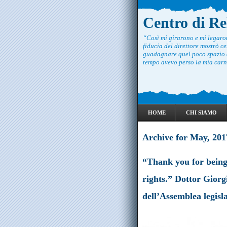
Centro di R
“Così mi girarono e mi legar
fiducia del direttore mostrò ce
guadagnare quel poco spazio c
tempo avevo perso la mia carne
HOME
CHI SIAMO
Archive for May, 201
“Thank you for bein
rights.” Dottor Gior
dell’Assemblea legisla