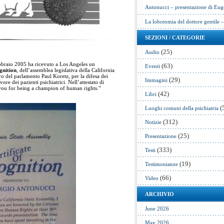
Antonucci – presentazione di Eug
La lobotomia del dottore gentile 
SEZIONI / CATEGORIE
(25)
Audio
ebbraio 2005 ha ricevuto a Los Angeles un
(63)
Eventi
gnition
, dell’assemblea legislativa della California
 del parlamento Paul Koretz, per la difesa dei
(29)
Immagini
vore dei pazienti psichiatrici. Nell’attestato di
 you for being a champion of human rights.”
(42)
Libri
(
Luoghi comuni della psichiatria
(312)
Notizie
(25)
Presentazione
(333)
Testi
(19)
Testimonianze
(66)
Video
ARCHIVIO
June 2026
May 2026