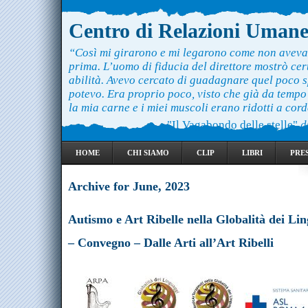
Centro di Relazioni Uman
“Così mi girarono e mi legarono come non aveva
prima. L’uomo di fiducia del direttore mostrò ce
abilità. Avevo cercato di guadagnare quel poco 
potevo. Era proprio poco, visto che già da temp
la mia carne e i miei muscoli erano ridotti a cord
"Il Vagabondo delle stelle"
d
HOME
CHI SIAMO
CLIP
LIBRI
PRE
Archive for June, 2023
Autismo e Art Ribelle nella Globalità dei Li
– Convegno – Dalle Arti all’Art Ribelli