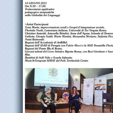
14 GIUGNO 2023
Ore 9:30 – 17:00
Tesimonianze applicative
pedagogico-terapeutiche
nella Globalità dei Linguaggi
>Artisti Partecipanti
Tyna Maria, improvvisazioni corali e Gospel d’integrazione sociale.
Florinda Nardi, Letteratura italiana, Università di Tor Vergata Roma.
Christian Antaridi, Antonella Brindisi, Anna dell’Agata, Iolanda di Domeni
Galiotto, Giorgio Guidi, Mario Martini, Alessandra Mesiano, Stefania Picc
Nunù Raimondi.
Ragazzi dell’Accademia di ArtRiBel.
Ragazzi dell’ASAD di Perugia con Fulvio Mecci e la MAT Donatella Florid
Ragazzi del Punto Blu di Roma.
Giovani talenti del Liceo Artistico Ripetta Roma, con Rosi Giordano e Suo
Rita.
Bambini di Asili Nido e Scuola Infanzia.
MusicArTerapeuti AIMAT del Polo Territoriale Centro