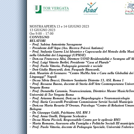
MOSTRA APERTA 13 e 14 GIUGNO 2023
13 GIUGNO 2023
Ore 9:00 – 17:00
CONVEGNO
RELATORI
– Prof. Sabina Antonietta Savagnone
– Presidente dell’Arpa (Ass. Ricerca Psicosi Autismo)
– Prof. Stefania Guerra Lisi Ideatrice e Caposcuola del Metodo della Mus
nella Globalità dei Linguaggi (UPMAT)
– Dott.ssa Francesca Alisi, Direttore UOSD Residenzialità e Sostegno all’A
– Prof. Luigi Vittorio Berliri, Presidente “Casa al Plurale”
– Prof. Paolo Vittoria, Pedagogia generale e sociale
– Dott Giulia Biancardi, dott. Pasquale Biancardi,
dott. Maurizio di Gennaro: “Centro MaMu Arte e Cura nella Globalità dei
Linguaggi” Napoli
– Dr.ssa Silvia Bracci, Direttore Sanitario Distretto 13, ASL Roma 1
– Prof. Rossana Buono, docente di Storia dell’Arte Contemporanea Univers
Vergata Roma
– Prof. Donatella Caramia, Neuroscienziata, Direttrice Master MusicArTe
Università di Tor Vergata Roma
– Prof. Arianna Romani, Dott.ssa in Biopedagogia e Neuromusicologia
– Prof. Ilaria Ceccarelli Presidente Commissione Servizi Sociali Municipio
– Dott.ssa Maria Rosaria D’Oronzo, Psicologa “Centro di Relazioni Uman
Bologna
– Dr. Giuseppe Galdi, Psichiatra ASL RM 3
– Prof. Anna Onelli, Dirigente Scolastico
– Dr.ssa Marta Piccioli, Responsabile Centro per le epilessie RM3
– Maria Romano, Assessora alla Famiglia e Politiche Sociali III municipi
– Prof. Paolo Vittoria, docente di Pedagogia Speciale, Università Federico