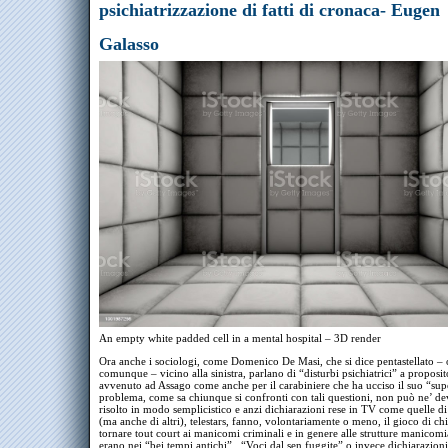
psichiatrizzazione di fatti di cronaca- Eugen
Galasso
An empty white padded cell in a mental hospital – 3D render
Ora anche i sociologi, come Domenico De Masi, che si dice pentastellato – 
comunque – vicino alla sinistra, parlano di “disturbi psichiatrici” a proposi
avvenuto ad Assago come anche per il carabiniere che ha ucciso il suo “supe
problema, come sa chiunque si confronti con tali questioni, non può ne’ de
risolto in modo semplicistico e anzi dichiarazioni rese in TV come quelle d
(ma anche di altri), telestars, fanno, volontariamente o meno, il gioco di ch
tornare tout court ai manicomi criminali e in genere alle strutture manicom
erano nei “bei tempi antichi”. “Voci dal sen fuggite” o invece dichiarazion