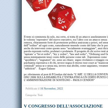
Il testo si commenta da solo, ma certo, si tratta di un attacco assolutamente 
le volonta ‘repressive’ del nuovo esecutivo, tra l’altro con un attacco senza
remora, chiaramente forte di protezione politica assicurata a priori, nel sens
dell'”ordine” ad ogni costo, naturalmente tenendo conto del fatto che le per
anche da interventi come questo sono “socialmente svantaggiate”, anzi dic
parola expressis verbis, proletari e proletarie. Il progetto di chi scrive testi s
‘ispirato’ a “loi et ordre”, “ley y orden”, “law and order”, “Ordnung und G
senza minimamente tener conto delle persone come tali. Espressioni come
“apodittico”, “sognatori” etc. sono un chiaro segno rivelatore e retaggio cul
psichiatria repressiva e di chi, invece sogna il ritorno tout court ai “manico
criminali” senza se e senza ma, invero mai aboliti, come sappiamo, verame
“addolciti”. Eugen Galasso
ps: riferimento al post di P.Cendon dal titolo “L’ART. 12 DELLA CONV
ONU 2006 SULLA DISABILITÀ C’ENTRA FINO A UN CERTO PUNTO 
L’AMMINISTRAZIONE DI SOSTEGNO – PAOLO CENDON”
Pubblicato il
16 November, 2022
Categoria:
Testi
V CONGRESSO DELL’ASSOCIAZIONE