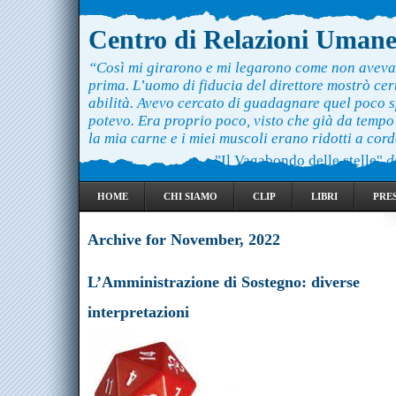
Centro di Relazioni Uman
“Così mi girarono e mi legarono come non aveva
prima. L’uomo di fiducia del direttore mostrò ce
abilità. Avevo cercato di guadagnare quel poco 
potevo. Era proprio poco, visto che già da temp
la mia carne e i miei muscoli erano ridotti a cord
"Il Vagabondo delle stelle"
d
HOME
CHI SIAMO
CLIP
LIBRI
PRE
Archive for November, 2022
L’Amministrazione di Sostegno: diverse
interpretazioni