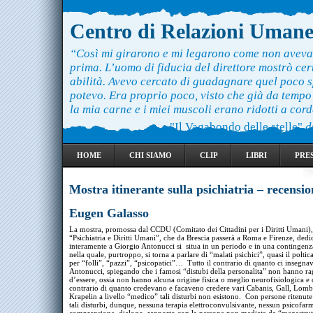
Centro di Relazioni Uman
“Così mi girarono e mi legarono come non aveva
prima. L’uomo di fiducia del direttore mostrò ce
abilità. Avevo cercato di guadagnare quel poco 
potevo. Era proprio poco, visto che già da temp
la mia carne e i miei muscoli erano ridotti a cord
"Il Vagabondo delle stelle"
d
HOME
CHI SIAMO
CLIP
LIBRI
PRE
Mostra itinerante sulla psichiatria – recensio
Eugen Galasso
La mostra, promossa dal CCDU (Comitato dei Cittadini per i Diritti Umani)
“Psichiatria e Diritti Umani”, che da Brescia passerà a Roma e Firenze, dedi
interamente a Giorgio Antonucci si situa in un periodo e in una contingenza
nella quale, purtroppo, si torna a parlare di “malati psichici”, quasi il poltic
per “folli”, “pazzi”, “psicopatici”… Tutto il contrario di quanto ci insegna
Antonucci, spiegando che i famosi “distubi della personalita” non hanno r
d’essere, ossia non hanno alcuna origine fisica o meglio neurofisiologica e 
contrario di quanto credevano e facaveno credere vari Cabanis, Gall, Lomb
Krapelin a livello “medico” tali disturbi non esistono. Con persone ritenute 
tali disturbi, dunque, nessuna terapia elettroconvulsivante, nessun psicofa