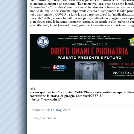
comprensione, dialogo, rapporto con la persona non mediata da “megastrut
solamente alienanti e angoscianti. Tale iniziativa, ora, quando anche la poli
“alternativa” e “di sinistra” sembra aver abbandonato le battaglie relative a
ambito di lotta, è decisamente importante e cerca di tamponare le falle prod
nei quali (anche il COVID ha fatto la sua parte, peraltro) la “medicalizzazio
integrale” delle persone ha fatto la sua parte, mettendo ai margini queste p
o, in alcuni casi, le ha semplicemente ignorate, lasciandole alle “persone co
specializzate”, id est (secondo loro) psichiatri e strutture psichiatriche. Eu
info:
–
www.quibrescia.it/incontri/2025/04/19/curava-i-matti-irrecuperabili-s
coercizione-la-storia-di-giorgio-antonucci/762718/
–
https://www.ccdu.it/
Pubblicato il:
14 May, 2025
Categoria:
Notizie