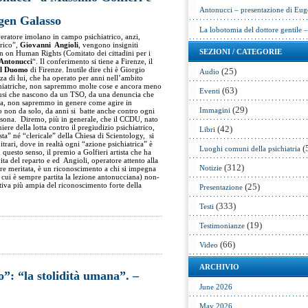
Antonucci – presentazione di Eug
gen Galasso
La lobotomia del dottore gentile 
eratore imolano in campo psichiatrico, anzi,
rico”,
Giovanni Angioli
, vengono insigniti
SEZIONI / CATEGORIE
 on Human Rights (Comitato dei cittadini per i
Antonucci
“. Il conferimento si tiene a Firenze, il
el Duomo
di Firenze. Inutile dire chi è Giorgio
(25)
Audio
enza di lui, che ha operato per anni nell’ambito
ichiatriche, non sapremmo molte cose e ancora meno
(63)
Eventi
usi che nascono da un TSO, da una denuncia che
esta, non sapremmo in genere come agire in
(29)
Immagini
o non da solo, da anni si batte anche contro ogni
ersona. Diremo, più in generale, che il CCDU, nato
iere della lotta contro il pregiudizio psichiatrico,
(42)
Libri
ta” né “clericale” della Chiesa di Scientology, si
trari, dove in realtà ogni “azione psichiatrica” è
(
Luoghi comuni della psichiatria
questo senso, il premio a Golfieri artista che ha
ta del reparto e ed Angioli, operatore attento alla
(312)
Notizie
sere meritata, è un riconoscimento a chi si impegna
a cui è sempre partita la lezione antonucciana) non-
ttiva più ampia del riconoscimento forte della
(25)
Presentazione
(333)
Testi
(19)
Testimonianze
(66)
Video
ARCHIVIO
”: “la stolidità umana”. –
June 2026
May 2026