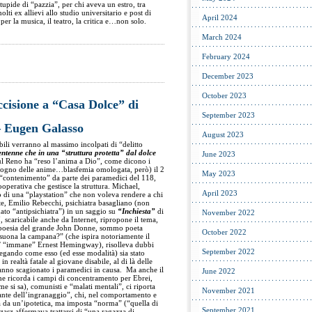
tupide di “pazzia”, per chi aveva un estro, tra
ti ex allievi allo studio universitario e post di
April 2024
 per la musica, il teatro, la critica e…non solo.
March 2024
February 2024
December 2023
October 2023
ccisione a “Casa Dolce” di
September 2023
– Eugen Galasso
August 2023
abili verranno al massimo incolpati di “delitto
ntenne che in una “struttura protetta” dal dolce
June 2023
ul Reno ha “reso l’anima a Dio”, come dicono i
isogno delle anime…blasfemia omologata, però) il 2
May 2023
 “contenimento” da parte dei paramedici del 118,
operativa che gestisce la struttura. Michael,
April 2023
o di una “playstation” che non voleva rendere a chi
te, Emilio Rebecchi, psichiatra basagliano (non
ato “antipsichiatra”) in un saggio su
“Inchiesta”
di
November 2022
 scaricabile anche da Internet, ripropone il tema,
 poesia del grande John Donne, sommo poeta
October 2022
 suona la campana?” (che ispira notoriamente il
el’ “immane” Ernest Hemingway), risolleva dubbi
September 2022
egando come esso (ed esse modalità) sia stato
 in realtà fatale al giovane disabile, al di là delle
hanno scagionato i paramedici in causa. Ma anche il
June 2022
 che ricorda i campi di concentramento per Ebrei,
e si sa), comunisti e “malati mentali”, ci riporta
November 2021
onante dell’ingranaggio”, chi, nel comportamento e
ta da un’ipotetica, ma imposta “norma” (“quella di
September 2021
zasz affermava trattarsi di “una ragazza di