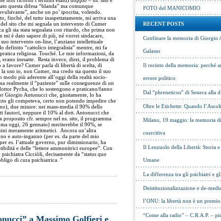
e non ricordo i termini esatti) doppio – ns. sito e
ccato questa difesa “blanda” ma comunque
FOTO del MANICOMIO
convulsivante”, anche un po’ ipocrita, volendo.
o, finché, del tutto inaspettatamente, mi arriva una
e del sito che mi segnala un intervento di Cumer
RECENT POSTS
a gli sia stata segnalata con ritardo, che prima non
n mi è dato sapere di più, né vorrei sindacare,
Confinare la memoria di Giorgio 
 suo intervento on-line, l’anziano intellettuale
o definito “cattolico integralista” mentre, mi fa
Galasso
a pratica religiosa. Touché. Le mie informazioni, da
 erano inesatte. Resta invece, direi, il problema di
a favore? Cumer parla di libertà di scelta, di
Il recinto della memoria: perché a
 la uso io, non Cumer, ma credo sia questo il suo
in modo più aderente all’oggi della realtà socio-
errore politico
a realmente il “paziente” sulle conseguenze di un
 dottor Pycha, che lo sostengono e praticano/fanno
Dal “phreneticus” di Seneca alla
tor Giorgio Antonucci che, giustamente, lo ha
anto gli competeva, certo non potendo impedire che
Oltre le Etichette: Quando l’Ascol
eno), due misure: nei mass-media il 90% dello
ati fautori, neppure il 10% al dott. Antonucci che
(a proposito cfr. sempre nel ns. sito, il programma
Milano, 19 maggio: la memoria di 
ma oggi, 26 gennaio) meriterebbe il 90%, se
ini meramente aritmetici. Ancora un’altra
coercitiva
nno e auto-inganno (per es. da parte del mio
per es. l’attuale governo, pur dimissionario, ha
Il Lenzuolo della Libertà: Storia 
ibilità e delle “lettere ammonitrici europee”. Con
 psichiatra Cicciòli, decisamente da “status quo
ligo di cura psichiatrica. ”
Umane
La differenza tra gli psichiatri e gl
Deistituzionalizzazione e de-medic
l’ONU: la libertà non è un premio
“Come alla radio” – C.R.A.P. – pic
nucci” a Massimo Golfieri e