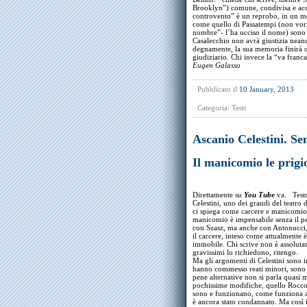
Brooklyn”) comune, condivisa e acc
controvento” è un reprobo, in un m
come quello di Passatempi (non vorre
nombre”- l’ha ucciso il nome) sono 
Casalecchio non avrà giustizia nean
degnamente, la sua memoria finirà o
giudiziario. Chi invece la “va fran
Eugen Galasso
Pubblicato il
10 January, 2013
Categoria:
Testi
Ascanio Celestini. Sen
Il manicomio le prig
Direttamente su
You Tube
va. Testo
Celestini, uno dei grandi del teatro d
ci spiega come carcere e manicomio s
manicomio è impensabile senza il pens
con Szasz, ma anche con Antonucci,
il carcere, inteso come attualmente 
immobile. Chi scrive non è assolutame
gravissimi lo richiedono, ritengo.
Ma gli argomenti di Celestini sono in
hanno commesso reati minori, sono d
pene alternative non si parla quasi 
pochissime modifiche, quello Rocco d
sono e funzionano, come funziona an
è ancora stato condannato. Ma così 