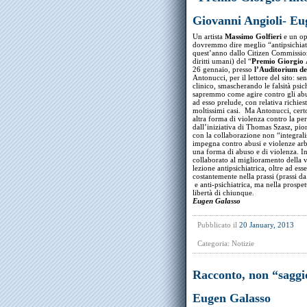
Giovanni Angioli- Eu
Un artista
Massimo Golfieri
e un op
dovremmo dire meglio “antipsichiat
quest’anno dallo Citizen Commission
diritti umani) del “
Premio Giorgio 
26 gennaio, presso
l’Auditorium d
Antonucci, per il lettore del sito: s
clinico, smascherando le falsità ps
sapremmo come agire contro gli ab
ad esso prelude, con relativa richi
moltissimi casi. Ma Antonucci, cert
altra forma di violenza contro la p
dall’iniziativa di Thomas Szasz, pion
con la collaborazione non “integralis
impegna contro abusi e violenze arbi
una forma di abuso e di violenza. In 
collaborato al miglioramento della vi
lezione antipsichiatrica, oltre ad es
costantemente nella prassi (prassi d
e anti-psichiatrica, ma nella prospe
libertà di chiunque.
Eugen Galasso
Pubblicato il
20 January, 2013
Categoria:
Notizie
Racconto, non “saggio
Eugen Galasso