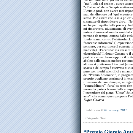
Nel mio intervento (di cui ovviament
“
qui
“, link del cedocs-, avevo atta
“all’attacco” della “terapia elettro
L’esimio prof. non aveva mai rispost
mail del direttore del “qui”e gestor
stesso. Può essere che la mia polemic
si sentisse di rispondere o altro…No
anche per rispetto della privacy. Nel
mi rimprovera, giustamente, di averl
notare di essere alieno da anni dall
persona da tempo lontana dalla città,
fondo: siamo contro l’elettroshock o 
“consenso informato” (l’espressione
pensiero, per esprimere il concetto 
medicale). D’accordo: ma chi inform
elettroshock? Il dottor Cassano o il
praticare a man bassa oppure il dot
abolito dalla pratica medica per qu
altrove si praticasse? Due pesi (alm
spazio e del tempo è riservato ai cit
pure, per meriti scientifici e umani 
del “Premio Antonucci”, in program
proprio vogliamo esprimerci in term
riflessione da fare, dunque, su inga
“contraddittore”, forse) su temi che 
messo da parte a favore della compat
l’incombere del piano “Ulisse” dello
ante”, che comunque ripropone l’obb
Eugen Galasso
Pubblicato il
26 January, 2013
Categoria:
Testi
“Premio Giorgio Anto