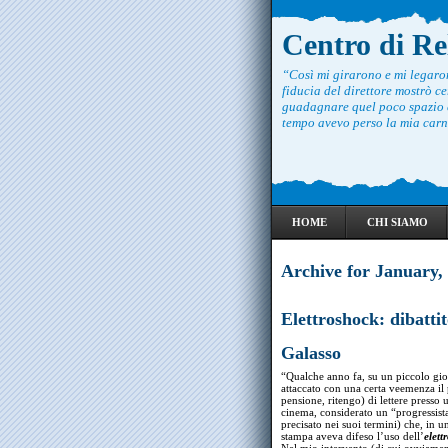
Centro di R
“Così mi girarono e mi legar
fiducia del direttore mostrò ce
guadagnare quel poco spazio c
tempo avevo perso la mia carne
HOME
CHI SIAMO
Archive for January,
Elettroshock: dibatt
Galasso
“Qualche anno fa, su un piccolo gio
attaccato con una certa veemenza il
pensione, ritengo) di lettere presso 
cinema, considerato un “progressis
precisato nei suoi termini) che, in 
stampa aveva difeso l’uso dell’
elett