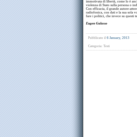
immotivata di libertà, come lo è anch
violenza di Stato sulla persona o i
Con efficacia, il grande autore-attor
radiofonica, con dati e la sua sola
fare i politici, che invece su questi
Eugen Galasso
Pubblicato il
6 January, 2013
Categoria:
Testi