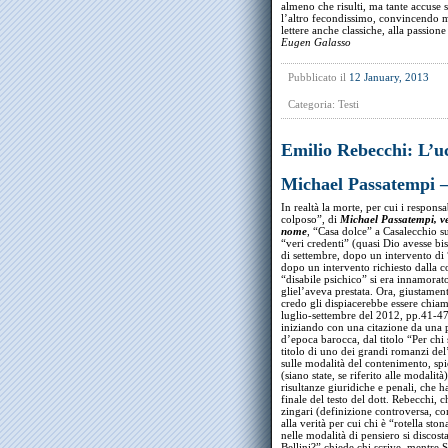
almeno che risulti, ma tante accuse s
l’altro fecondissimo, convincendo mol
lettere anche classiche, alla passione
Eugen Galasso
Pubblicato il
12 January, 2013
Categoria:
Testi
Emilio Rebecchi: L’u
Michael Passatempi 
In realtà la morte, per cui i respons
colposo”, di
Michael Passatempi, ve
nome
, “Casa dolce” a Casalecchio s
“veri credenti” (quasi Dio avesse b
di settembre, dopo un intervento di
dopo un intervento richiesto dalla co
“disabile psichico” si era innamorat
gliel’aveva prestata. Ora, giustamen
credo gli dispiacerebbe essere chiam
luglio-settembre del 2012, pp.41-47,
iniziando con una citazione da una
d’epoca barocca, dal titolo “Per chi
titolo di uno dei grandi romanzi d
sulle modalità del contenimento, spi
(siano state, se riferito alle modalità)
risultanze giuridiche e penali, che 
finale del testo del dott. Rebecchi,
zingari (definizione controversa, com
alla verità per cui chi è “rotella st
nelle modalità di pensiero si discos
Bellini?” chiede chi scrive, mentre S