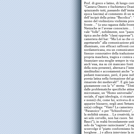
Prof. di greco e latino, di lungo cor
“Cantava Omero e fischiettava Oraz
spiazzando tutti, passando dall’imit
epoca fascista) al commento di un te
dell’incipit della prima “Bucolica”: 
suono del violino(era violinista pro
fronte…” (a una ragazza dalla fronte 
Nietzsche se l’avesse conosciuto… M
vale “folle”, nobilmente, non “paz
tipica anche delle “classi oppresse”
cameriera del bar: “Ma Lei sa che c
aspettarselo” alla comunicazione più
illuminato, con efficaci raffronti con
nordamericana, era un comunicatore, 
finezze connotative della traduzione 
propria maschera, tragica e comica 
finanziare una moglie sempre in viag
anch’essa, ma su ciò mancano fonti
della nota presente), alternava l’inte
similitudini e accostamenti anche “a-
pedanti trascurano, però, il peso ind
poesia latina nella formazione del g
rimarrete dei medievali!”. E giù (anc
giustamente con la “e” stretta: “Tést
dalle problematiche specifiche attine
micromane, un “Homo universalis”. 
sociale, d’ogni ideologia, ci ricama
e nonni) chi, come lui, scriveva di n
apparire bizzarro, negli anni Settan
un(a) collega: “Visto? La cameriera 
“Paranoico” o per “Schizofrenico”, 
la stolidità umana… La creatività, 
sei solo cervello, non hai cuore. Se
Bauci”), in realtà fecondamente unita
solo da “ragione raziocinante”, il 
sconvolge il “piatto conformismo b
borghese…) e allora interviene la r