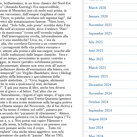
so, brillantissimo, in un liceo classico del Nord-Est.
io” (Amanda Knering). Era imprevedibile,
March 2026
azione di Mussolini (ma ciò molti eoni prima, in
sto varroniano, dall’esegesi virgiliana al canto
January 2026
“Tityre, tu patulae, recubans sub tegmine fagi”, dal
vetto) alle somatizzazioni famose: “Vieni fuori,
November 2025
alta). “Solo folle, solo poeta” avrebbe detto Fritz
a nell’accezione nobile, dove il tedesco “Narr”
zo da manicomio” (come nell’orrenda vulgata
September 2025
). Dall’interrogazione rivolta, informalmente alla
os’è una sineddoche? Urca, no, c’era da
July 2025
 alta, che correlava Cicerone a un conservatore
 i protagonisti della vita politica europea e
June 2025
attento alla poesia e alla sua esegesi, nonché alle
(delle traduzioni) dalle lingue classiche. Vera e
ad un tempo, poverissimo in quanto costretto a
May 2025
gio, in itinere (peraltro nobilisisma persona
 documentate, almeno non sono note all’autore
March 2025
rpellazione diretta all’esortazione alla lettura, con
temporali” (es: Virgilio-Baudelaire, dove i filologi
January 2025
ubbio della letteratura e specialmente della
rande simbolista…): “Urca, leggete, altrimenti
he in testa a qualcuno/a) testi, declamati
December 2024
i!”. E giù una marea di libri, anche ben diversi
nti al greco e al latino. Tutt’altro che un
November 2024
Naturalmente, i bigotti d’ogni tempo, d’ogni ceto
vano sopra: se negli anni Trenta-Quaranta (genitori
October 2024
otte o di sera scritte misteriose sulla lavagna poteva
ta-Ottanta sempre del Novecento, chi al bar diceva a
m’ha messo il veleno nel caffè”, passava per
September 2024
a seconda dei “parametri di riferimento”. Ahinoi,
in apparente polemica con la deduzione logica (“Tu
August 2024
i un x, y, z. Non potrai mai capire Filemone e
 alla stessa, la bellezza unita a un pensiero non
June 2024
sapere pensare anche con il corpo… Tutto ciò
orghese” (ma anche senza aggettivo, non solo
epressione che parla di “pazzia”. Mai un TSO,
May 2024