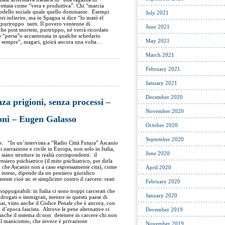
ettata come “vera e produttiva”. Chi “marcia
odello sociale quale quello dominante. Esempi
July 2021
i infierire, ma in Spagna si dice “lo matò el
purtroppo tanti. Il povero ventenne di
June 2021
che post mortem, purtroppo, né verrà ricordato
 “persa”o accantonata in qualche schedario
May 2021
ca sempre”, magari, gioirà ancora una volta…
March 2021
February 2021
January 2021
December 2020
za prigioni, senza processi –
November 2020
ioni – Eugen Galasso
October 2020
September 2020
: “In un’intervista a “Radio Città Futura” Ascanio
i narrazione e civile in Europa, non solo in Italia,
June 2020
iano strutture in realtà corrispondenti: il
iero psichiatrico (il mito psichiatrico, per dirla
 che Ascanio non a caso espressamente cita), come
April 2020
è inteso, dipende da un pensiero giuridico
nte cioè sic et simpliciter contro il carcere: reati
February 2020
oppugnabili: in Italia ci sono troppi carcerati che
January 2020
rogati o immigrati, mentre in questo paese di
mai, visto anche il Codice Penale che è ancora, con
’epoca fascista. Altrove le pene alternative ci
December 2019
che il sistema di non detenere in carcere chi non
il manicomio, che invece è privazione
November 2019