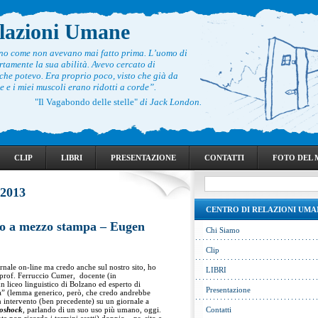
elazioni Umane
ono come non avevano mai fatto prima. L’uomo di
rtamente la sua abilità. Avevo cercato di
he potevo. Era proprio poco, visto che già da
 e i miei muscoli erano ridotti a corde”.
"Il Vagabondo delle stelle"
di Jack London.
CLIP
LIBRI
PRESENTAZIONE
CONTATTI
FOTO DEL
 2013
CENTRO DI RELAZIONI UMA
ito a mezzo stampa – Eugen
Chi Siamo
Clip
rnale on-line ma credo anche sul nostro sito, ho
LIBRI
 prof. Ferruccio Cumer, docente (in
un liceo linguistico di Bolzano ed esperto di
Presentazione
ta” (lemma generico, però, che credo andrebbe
un intervento (ben precedente) su un giornale a
roshock
, parlando di un suo uso più umano, oggi.
Contatti