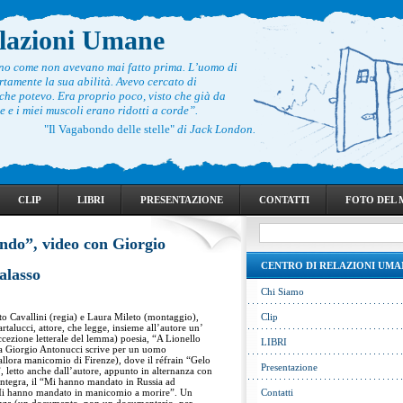
elazioni Umane
ono come non avevano mai fatto prima. L’uomo di
rtamente la sua abilità. Avevo cercato di
he potevo. Era proprio poco, visto che già da
 e i miei muscoli erano ridotti a corde”.
"Il Vagabondo delle stelle"
di Jack London.
CLIP
LIBRI
PRESENTAZIONE
CONTATTI
FOTO DEL
ando”, video con Giorgio
CENTRO DI RELAZIONI UMA
alasso
Chi Siamo
to Cavallini (regia) e Laura Mileto (montaggio),
Clip
talucci, attore, che legge, insieme all’autore un’
ccezione letterale del lemma) poesia, “A Lionello
LIBRI
tra Giorgio Antonucci scrive per un uomo
(allora manicomio di Firenze), dove il réfrain “Gelo
Presentazione
 letto anche dall’autore, appunto in alternanza con
ntegra, il “Mi hanno mandato in Russia ad
“Mi hanno mandato in manicomio a morire”. Un
Contatti