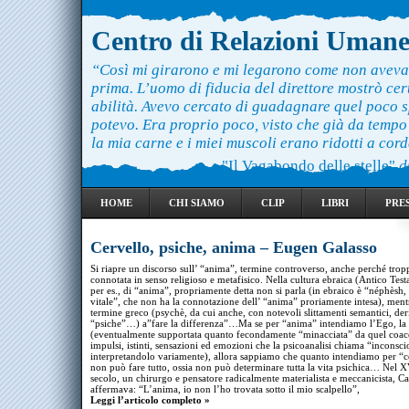
Centro di Relazioni Uman
“Così mi girarono e mi legarono come non aveva
prima. L’uomo di fiducia del direttore mostrò ce
abilità. Avevo cercato di guadagnare quel poco 
potevo. Era proprio poco, visto che già da temp
la mia carne e i miei muscoli erano ridotti a cord
"Il Vagabondo delle stelle"
d
HOME
CHI SIAMO
CLIP
LIBRI
PRE
Cervello, psiche, anima – Eugen Galasso
Si riapre un discorso sull’ “anima”, termine controverso, anche perché trop
connotata in senso religioso e metafisico. Nella cultura ebraica (Antico Tes
per es., di “anima”, propriamente detta non si parla (in ebraico è “néphèsh,
vitale”, che non ha la connotazione dell’ “anima” proriamente intesa), ment
termine greco (psychè, da cui anche, con notevoli slittamenti semantici, der
“psiche”…) a”fare la differenza”…Ma se per “anima” intendiamo l’Ego, la
(eventualmente supportata quanto fecondamente “minacciata” da quel coac
impulsi, istinti, sensazioni ed emozioni che la psicoanalisi chiama “inconsci
interpretandolo variamente), allora sappiamo che quanto intendiamo per “c
non può fare tutto, ossia non può determinare tutta la vita psichica… Nel X
secolo, un chirurgo e pensatore radicalmente materialista e meccanicista, Ca
affermava: “L’anima, io non l’ho trovata sotto il mio scalpello”,
Leggi l’articolo completo »