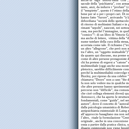
anche di “tagli” indotti dalla “crisi
sacrale della “psichiatria”, con arma
tanto, anzi, da indurre i “profani” (
il “tempietto”, questo è l’etimo del
bene per sé o per i propri cari. Di r
hanno fatto “furore”, arrivando “à la
debordiana “società dello spettacol
di ritorno di moltissimi Italiani e i
rimasti “sepolti”, nascosti, nei sotto
casa, ma perché l’immagine, in quel 
“comico”!- di un libro di Vittorio G
ma anche di lettere, vittima della “d
nume tutelare della cura della stessa
accertata come tale. Il richiamo (“ir
un altro “allegrone”, che però non me
tra l’altro, un “oggetto insituabile”
da quanto qui discusso, ma preme sot
come di altre persone protagoniste 
chi ha preteso di ergersi a “catone”
multimediale (oggi anche una mostra
pletorico, sarebbe difficilmente co
perché la multimedialità coinvolge tu
Huxley, poi ripreso da una celebre “
chiamava “Doors” non a caso “the do
fa non solo vedere ma in qualche mo
che altre persone hanno sperimentato
percorso non “difficile”, ma comunq
che cioè collega elementi divesi) qu
Antonucci, che ha aperto le struttu
fondamentali, come “guida”, nel sen
autore”, dove il concetto di “autora
dalla psicologia umanistica di Robert
antipsichiatria esistenziale di Lain
all’approccio basagliano ma non solo
l’altro, risale la formulazione “Cen
originale , anche in una concezione 
ossia a partire dalla pratica clinica
disagio esistenziale non viene liqui