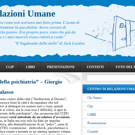
elazioni Umane
ono come non avevano mai fatto prima. L’uomo di
rtamente la sua abilità. Avevo cercato di
he potevo. Era proprio poco, visto che già da
 e i miei muscoli erano ridotti a corde”.
"Il Vagabondo delle stelle"
di Jack London.
CLIP
LIBRI
PRESENTAZIONE
CONTATTI
FOTO DEL
della psichiatria” – Giorgio
CENTRO DI RELAZIONI UMA
alasso
Chi Siamo
pieno centro della città (“Auditorium al Duomo”,
onosca bene la città è da segnalare che nel
co si distingue tra numeri neri e rossi, quindi
Clip
 ai colori, ma la cosa non è difficile), si apre la
sciuto della psichiatria”, che, promossa dal CCDU
LIBRI
 umani)
verrà introdotto da un relatore d’eccezione,
e, in Italia ma non solo ha dato un impulso
Presentazione
trica, alla demistificazione di un “palco”, ossia di
li (TSO, contenzione, elettroshock, psicofarmaci à
tora resiste e persiste in un sistema sanitario vittima
Contatti