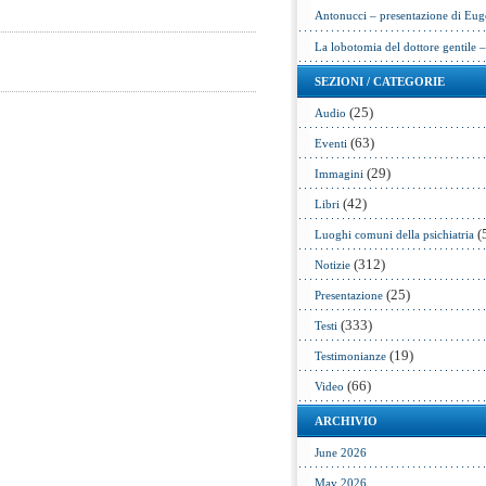
Antonucci – presentazione di Eug
La lobotomia del dottore gentile 
SEZIONI / CATEGORIE
(25)
Audio
(63)
Eventi
(29)
Immagini
(42)
Libri
(
Luoghi comuni della psichiatria
(312)
Notizie
(25)
Presentazione
(333)
Testi
(19)
Testimonianze
(66)
Video
ARCHIVIO
June 2026
May 2026