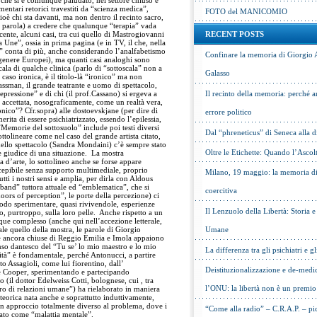
”, che si è comunque paludato, nel settore chiuso e
mentari retorici travestiti da “scienza medica”,
FOTO del MANICOMIO
cioè chi sta davanti, ma non dentro il recinto sacro,
la parola) a credere che qualunque “terapia” vada
ecente, alcuni casi, tra cui quello di Mastrogiovanni
RECENT POSTS
 Une”, ossia in prima pagina (e in TV, il che, nella
o” conta di più, anche considerando l’analfabetismo
Confinare la memoria di Giorgio 
n genere Europei), ma quanti casi analoghi sono
scala di qualche clinica (parlo di “sottoscala” non a
Galasso
caso ironica, è il titolo-là “ironico” ma non
assman, il grande teatrante e uomo di spettacolo,
epressione” e di chi (il prof.Cassano) si ergeva a
Il recinto della memoria: perché a
, accettata, nosograficamente, come un realtà vera,
onico”? Cfr.sopra) alle dostoevskjane (per dire di
errore politico
rita di essere psichiatrizzato, essendo l’epilessia,
)”Memorie del sottosuolo” include poi testi diversi
Dal “phreneticus” di Seneca alla
tolineare come nel caso del grande artista citato,
dello spettacolo (Sandra Mondaini) c’è sempre stato
Oltre le Etichette: Quando l’Ascol
 e giudice di una situazione. La mostra
 d’arte, lo sottolineo anche se forse appare
ncepibile senza supporto multimediale, proprio
Milano, 19 maggio: la memoria di 
tti i nostri sensi e amplia, per dirla con Aldous
band” tuttora attuale ed “emblematica”, che si
coercitiva
ors of perception”, le porte della percezione) ci
do sperimentare, quasi rivivendole, esperienze
Il Lenzuolo della Libertà: Storia 
, purtroppo, sulla loro pelle. Anche rispetto a un
ue complesso (anche qui nell’accezione letterale,
ale quello della mostra, le parole di Giorgio
Umane
re ancora chiuse di Reggio Emilia e Imola appaiono
so dantesco del “Tu se’ lo mio maestro e lo mio
La differenza tra gli psichiatri e gl
lità” è fondamentale, perché Antonucci, a partire
o Assagioli, come lui fiorentino, dall’
Deistituzionalizzazione e de-medic
g e Cooper, sperimentando e partecipando
 (il dottor Edelweiss Cotti, bolognese, cui , tra
l’ONU: la libertà non è un premio
tro di relazioni umane”) ha rielaborato in maniera
teorica nata anche e soprattutto induttivamente,
, un approccio totalmente diverso al problema, dove i
“Come alla radio” – C.R.A.P. – pic
dato come “malattia mentale”.