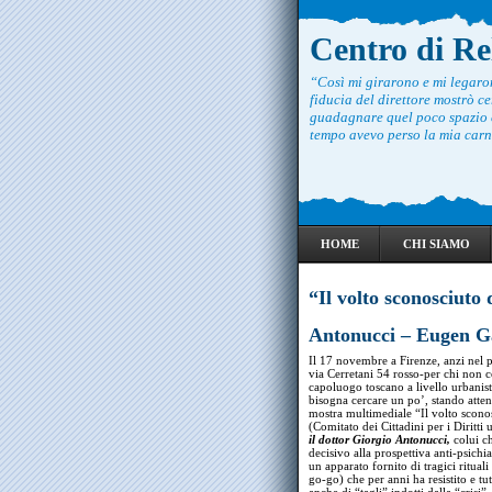
Centro di R
“Così mi girarono e mi legar
fiducia del direttore mostrò ce
guadagnare quel poco spazio c
tempo avevo perso la mia carne
HOME
CHI SIAMO
“Il volto sconosciuto 
Antonucci – Eugen G
Il 17 novembre a Firenze, anzi nel 
via Cerretani 54 rosso-per chi non c
capoluogo toscano a livello urbanisti
bisogna cercare un po’, stando attenti
mostra multimediale “Il volto scono
(Comitato dei Cittadini per i Diritti
il dottor Giorgio Antonucci,
colui ch
decisivo alla prospettiva anti-psichia
un apparato fornito di tragici ritua
go-go) che per anni ha resistito e tut