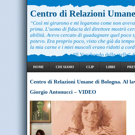
Centro di Relazioni Uman
“Così mi girarono e mi legarono come non aveva
prima. L’uomo di fiducia del direttore mostrò ce
abilità. Avevo cercato di guadagnare quel poco 
potevo. Era proprio poco, visto che già da temp
la mia carne e i miei muscoli erano ridotti a cord
"Il Vagabondo delle stelle"
d
HOME
CHI SIAMO
CLIP
LIBRI
PRE
Centro di Relazioni Umane di Bologna. Al la
Giorgio Antonucci – VIDEO