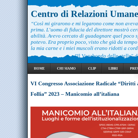
Centro di Relazioni Uman
“Così mi girarono e mi legarono come non aveva
prima. L’uomo di fiducia del direttore mostrò ce
abilità. Avevo cercato di guadagnare quel poco 
potevo. Era proprio poco, visto che già da temp
la mia carne e i miei muscoli erano ridotti a cord
"Il Vagabondo delle stelle"
d
HOME
CHI SIAMO
CLIP
LIBRI
PRE
VI Congresso Associazione Radicale “Diritti 
Follia” 2023 – Manicomio all’italiana