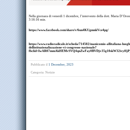
Nella giornara di venerdì 1 dicembre, l’intervento della dott. Maria D’Oron
3:16:16 min.
https://www.facebook.com/share/v/6un4KUgmnkVce4pg/
https://www.radioradicale.it/scheda/714502/manicomio-allitaliana-luogh
dellistituzionalizzazione-vi-congresso-nazionale?
fbclid=IwAR07mmAkHEMvSVQ4qnZwFay0BVDjv35g10skW32ivyff
Pubblicato il
1 December, 2023
Categoria:
Notizie