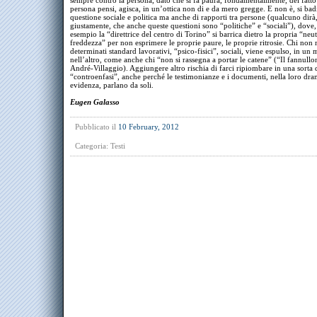
sempre contro la persona, dato che si fa paura, fondamentalmente, del fatto
persona pensi, agisca, in un’ottica non di e da mero gregge. E non è, si badi
questione sociale e politica ma anche di rapporti tra persone (qualcuno dirà
giustamente, che anche queste questioni sono “politiche” e “sociali”), dove,
esempio la “direttrice del centro di Torino” si barrica dietro la propria “neu
freddezza” per non esprimere le proprie paure, le proprie ritrosie. Chi non
determinati standard lavorativi, “psico-fisici”, sociali, viene espulso, in un
nell’altro, come anche chi “non si rassegna a portar le catene” (“Il fannull
André-Villaggio). Aggiungere altro rischia di farci ripiombare in una sorta 
“controenfasi”, anche perché le testimonianze e i documenti, nella loro dr
evidenza, parlano da soli.
Eugen Galasso
Pubblicato il
10 February, 2012
Categoria:
Testi