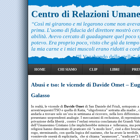
Centro di Relazioni Uman
“Così mi girarono e mi legarono come non aveva
prima. L’uomo di fiducia del direttore mostrò ce
abilità. Avevo cercato di guadagnare quel poco 
potevo. Era proprio poco, visto che già da temp
la mia carne e i miei muscoli erano ridotti a cord
"Il Vagabondo delle stelle"
d
HOME
CHI SIAMO
CLIP
LIBRI
PRE
Abusi e tso: le vicende di Davide Omet – Eu
Galasso
In realtà, le vicende di
Davide Omet
di San Daniele del Friuli, sottoposto a
arresti/sequestri/TSO e quella di Katia, “oligofrenica” sottratta alla madre ,
andarla a trovare solo un’ora in settimana al ricovero, nella loro differenza
presentano sorprendenti analogie. I meccanismi di reclusione, di repressione
privazione della libertà , contro l’enfasi retorica conclamata dei Grandi Valo
dell’Umanesimo Cristiano (che implicherebbe mitezza e tolleranza, ma poter
religiosi hanno dimostrato di praticare ciò “a modo loro”, cioè a dire bruci
rogo, sterminando, con quella logica del nazismo, che ha avuto la terribile, 
vomitevole onestà di esplicitarla, che si chiama “ausmerzen”, “sradicare”)