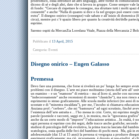
prodromico, ossia introduce ad altri linguaggi, altre forme di comunicazion
dicono di sé e degli altri, dato che si lavora in gruppo. Come sempre vale 
di fondo: “Cercare di rispettare le consegne, ma sfruttare tutti i molti spazi d
consentiti” e anche “Nulla di quanto si dice o fa nel gruppo può essere co
extra”. Il disegno onirico (consegne) vale sabato e all’inizio di domenica (f
circa), mentre poi c’è spazio libero per quanto la creatività dei/delle parteci
esprime.
Saremo ospiti da MercanZia Loredana Vitale, Piazza della Mercanzia 2 Bol
Pubblicato il
13 April, 2015
Categoria:
Eventi
Disegno onirico – Eugen Galasso
Premessa
Devo fare una premessa, che forse si rivelerà un po’ lunga: ho sempre avut
problemi con il disegno. L’arte mi piace moltissimo (storia dell’arte all’ uni
un esamino – e un “esamone” di estetica – ma al liceo sì, anche con success
“indecorosamente” anche recensioni di mostre “classiche”), ma non riesco 
esprimermi io stesso graficamente. Alle scuola medie inferiori (tre anni di n
scontate e di “minestra riscaldata”), per me, l’incubo si chiamava educazione
Anziana prof.-“cerbero”, che mi “bastonava” ad ogni scrutinio, finché ave
l’esistenza dell’arte astratta e… l’ho messa in crisi. Certo, mi esprimo megli
parole (poesiole e racconti, saggi etc.), in musica, ma la “ignoranza grafic
anche da un certo modo di “imporre” l’educazione artistica…In realtà, è no
ogni persona si esprime con dei segni, delle tracce anche grafiche; secondo 
studiosi di psicologia dell’età evolutiva, la prima traccia lasciata dal bambin
scatologica, ossia quella delle feci del bambino di pochi mesi. Ma, già in e
adolescenziale (dai 13 ai 15 anni) la persona si vergogna a produrre disegni
esprimersi graficamente; ma ciò, sicuramente, è dovuto ai pre-giudizi, al cl