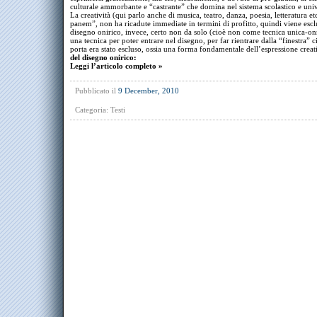
culturale ammorbante e “castrante” che domina nel sistema scolastico e univ
La creatività (qui parlo anche di musica, teatro, danza, poesia, letteratura et
panem”, non ha ricadute immediate in termini di profitto, quindi viene escl
disegno onirico, invece, certo non da solo (cioè non come tecnica unica-on
una tecnica per poter entrare nel disegno, per far rientrare dalla “finestra” c
porta era stato escluso, ossia una forma fondamentale dell’espressione creat
del disegno onirico:
Leggi l’articolo completo »
Pubblicato il
9 December, 2010
Categoria:
Testi