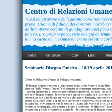
Centro di Relazioni Uman
“Così mi girarono e mi legarono come non aveva
prima. L’uomo di fiducia del direttore mostrò ce
abilità. Avevo cercato di guadagnare quel poco 
potevo. Era proprio poco, visto che già da temp
la mia carne e i miei muscoli erano ridotti a cord
"Il Vagabondo delle stelle"
d
HOME
CHI SIAMO
CLIP
LIBRI
PRE
Seminario Disegno Onirico – 18/19 aprile 20
Centro di Relazioni Umane di Bologna organizza:
“Il disegno onirico consente di esprimersi, senza alcun vincolo di giudizio
estetico(“bello” versus “brutto”), di narrarsi ed esprimersi pienamente, con
l’accompagnamento di musiche generalmente gradevoli, ma non “invasive”
non solo disegno onirico: la persona può esprimersi anche con la scrittura (d
racconti, poesie, altre forme espressive e altri generi letterari), con scene teat
questo caso, visto tempi e spazi, solo brevi scene espressive, senza scenograf
di scena etc., ovviamente), con la musica e il canto (chi vuole, ma ciò vale 
domenica pomeriggio, può portare il proprio strumento “d’affezione”, pur
ovviamente piccolo o esprimersi cantando). In altri termini, il disegno onir