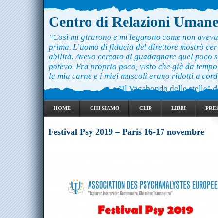
Centro di Relazioni Uman
“Così mi girarono e mi legarono come non aveva
prima. L’uomo di fiducia del direttore mostrò ce
abilità. Avevo cercato di guadagnare quel poco 
potevo. Era proprio poco, visto che già da temp
la mia carne e i miei muscoli erano ridotti a cord
"Il Vagabondo delle stelle"
d
HOME
CHI SIAMO
CLIP
LIBRI
PRE
Festival Psy 2019 – Paris 16-17 novembre