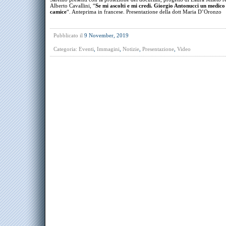
Alberto Cavallini, “
Se mi ascolti e mi credi. Giorgio Antonucci un medico
camice
“. Anteprima in francese. Presentazione della dott Maria D’Oronzo
Pubblicato il
9 November, 2019
Categoria:
Eventi
,
Immagini
,
Notizie
,
Presentazione
,
Video