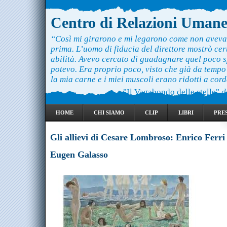
Centro di Relazioni Uman
“Così mi girarono e mi legarono come non aveva
prima. L’uomo di fiducia del direttore mostrò ce
abilità. Avevo cercato di guadagnare quel poco 
potevo. Era proprio poco, visto che già da temp
la mia carne e i miei muscoli erano ridotti a cord
"Il Vagabondo delle stelle"
d
HOME
CHI SIAMO
CLIP
LIBRI
PRE
Gli allievi di Cesare Lombroso: Enrico Ferri
Eugen Galasso