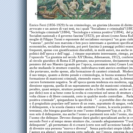
Enrico Ferri (1856-1929) fu un criminologo, un giurista (docente di diritto
avvocato e un autore di vari testi, tra i quali “Socialismo e criminalità”(188
“Sociologia criminale”(1884), “Sociologia e scienza positiva”(1894), del p
Socialisti nazionali e il governo fascista”(1923), per alcuni (come Anna Kul
moglie di Filippo Turati e esponente del socialismo europeo) “un gran cial
“vanesio”, perché non marxista e ben poco interessato a questioni specific
economiche, socialista darwinista, poi però fascista (i passaggi politici eran
frequenti, spesso con giustificazioni discutibili, in molti autori, ma anche i
politici dell’epoca e dell’oggi…) rimane soprattutto interessante, ritengo, p
l’opuscolo “La giustizia nel secolo XX°(Roma, Athenaeum, 1912), confere
al circolo giuridico di Roma il 28 gennaio; una perorazione, decisamente isp
pensiero del suo Maestro (grande per l’epoca, nonostante tutto) Cesare Lo
anche studiando le strutture craniche, individuava tratti atavico-ereditari (
che portavano, molto spesso, alla formazione di caratteri criminali. Moder
il suo tempo, quanto a diritto penale e criminologia, in buona sostanza Ferri
formazione di manicomi criminali, ritenendo essere, in molti casi, la detenz
carcere fortemente negativa. Se all’epoca questa tendenza era moderna, oggi
direzione opposta, quella di un superamento anche dei manicomi criminali,
peraltro, quasi sempre, strutture pessime anche a livello sanitario. anche se
pur dirlo) non si sa bene come la svolta si concretizzi nel senso di strutture
volta chiuse o di libere comunità, certo in qualche modo controllate… Parla
positiva criminale”, spiegandone la specificità : “…si potrebbe dire che ment
o il pregiudizio popolare nell’autore di un reato, soprattutto di sangue, ved
il delinquente, e la scuola classica vede anzitutto l’uomo, la scuola positiva 
trentanni, che bisogna guardare in esso l’uomo delinquente”(op.cit.. p.19)
non solo il delinquente, ma anche l’uomo e parimenti non solo l’uomo, m
l’uomo che delinque. Devono dunque darsi giudici specializzati anche in c
secondo Ferri e al tempo stesso strutture che, curando adeguatamente “l’u
delinquente”, gli permettano di ri-crearsi (certo non nell’accezione banale d
di divenire una persona “nuova e diversa”. Senza particolari utopie (dalle 
l’autore era alieno), una proposta certo radicale, per l’epoca, espressa da un