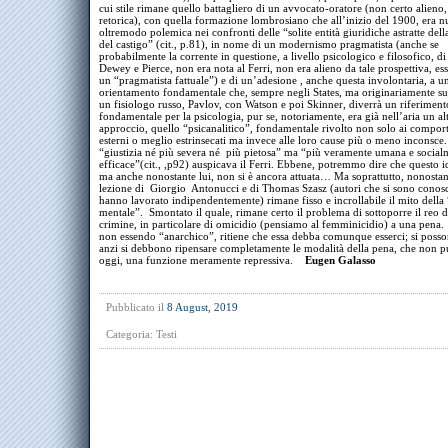
cui stile rimane quello battagliero di un avvocato-oratore (non certo alieno, 
retorica), con quella formazione lombrosiano che all’inizio del 1900, era n
oltremodo polemica nei confronti delle “solite entità giuridiche astratte dell
del castigo” (cit., p.81), in nome di un modernismo pragmatista (anche se
probabilmente la corrente in questione, a livello psicologico e filosofico, d
Dewey e Pierce, non era nota al Ferri, non era alieno da tale prospettiva, e
un “pragmatista fattuale”) e di un’adesione , anche questa involontaria, a u
orientamento fondamentale che, sempre negli States, ma originariamente su 
un fisiologo russo, Pavlov, con Watson e poi Skinner, diverrà un riferiment
fondamentale per la psicologia, pur se, notoriamente, era già nell’aria un al
approccio, quello “psicanalitico”, fondamentale rivolto non solo ai compor
esterni o meglio estrinsecati ma invece alle loro cause più o meno inconsc
“giustizia né più severa né più pietosa” ma “più veramente umana e social
efficace”(cit., ,p92) auspicava il Ferri. Ebbene, potremmo dire che questo i
ma anche nonostante lui, non si è ancora attuata… Ma soprattutto, nonostan
lezione di Giorgio Antonucci e di Thomas Szasz (autori che si sono conosc
hanno lavorato indipendentemente) rimane fisso e incrollabile il mito della 
mentale”. Smontato il quale, rimane certo il problema di sottoporre il reo d
crimine, in particolare di omicidio (pensiamo al femminicidio) a una pena. 
non essendo “anarchico”, ritiene che essa debba comunque esserci; si poss
anzi si debbono ripensare completamente le modalità della pena, che non p
oggi, una funzione meramente repressiva.
Eugen Galasso
Pubblicato il
8 August, 2019
Categoria:
Testi