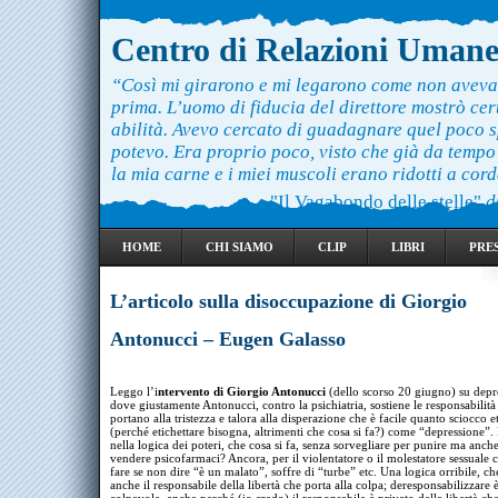
Centro di Relazioni Uman
“Così mi girarono e mi legarono come non aveva
prima. L’uomo di fiducia del direttore mostrò ce
abilità. Avevo cercato di guadagnare quel poco 
potevo. Era proprio poco, visto che già da temp
la mia carne e i miei muscoli erano ridotti a cord
"Il Vagabondo delle stelle"
d
HOME
CHI SIAMO
CLIP
LIBRI
PRE
L’articolo sulla disoccupazione di Giorgio
Antonucci – Eugen Galasso
Leggo l’i
ntervento di Giorgio Antonucci
(dello scorso 20 giugno) su depr
dove giustamente Antonucci, contro la psichiatria, sostiene le responsabilità 
portano alla tristezza e talora alla disperazione che è facile quanto sciocco e
(perché etichettare bisogna, altrimenti che cosa si fa?) come “depressione”.
nella logica dei poteri, che cosa si fa, senza sorvegliare per punire ma anch
vendere psicofarmaci? Ancora, per il violentatore o il molestatore sessuale 
fare se non dire “è un malato”, soffre di “turbe” etc. Una logica orribile, c
anche il responsabile della libertà che porta alla colpa; deresponsabilizzare 