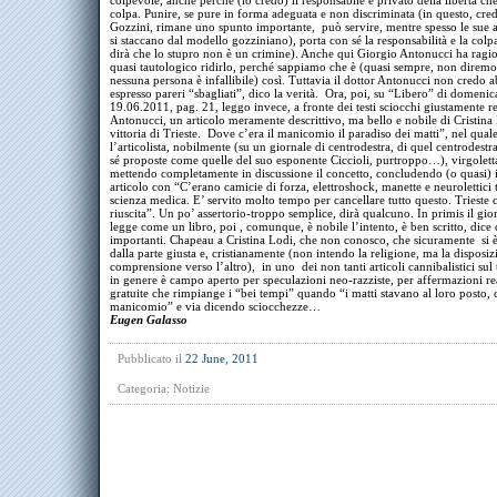
colpevole, anche perché (io credo) il responsabile è privato della libertà che
colpa. Punire, se pure in forma adeguata e non discriminata (in questo, cred
Gozzini, rimane uno spunto importante, può servire, mentre spesso le sue 
si staccano dal modello gozziniano), porta con sé la responsabilità e la col
dirà che lo stupro non è un crimine). Anche qui Giorgio Antonucci ha ragi
quasi tautologico ridirlo, perché sappiamo che è (quasi sempre, non direm
nessuna persona è infallibile) così. Tuttavia il dottor Antonucci non credo 
espresso pareri “sbagliati”, dico la verità. Ora, poi, su “Libero” di domenic
19.06.2011, pag. 21, leggo invece, a fronte dei testi sciocchi giustamente r
Antonucci, un articolo meramente descrittivo, ma bello e nobile di Cristina
vittoria di Trieste. Dove c’era il manicomio il paradiso dei matti”, nel qual
l’articolista, nobilmente (su un giornale di centrodestra, di quel centrodestr
sé proposte come quelle del suo esponente Ciccioli, purtroppo…), virgolett
mettendo completamente in discussione il concetto, concludendo (o quasi) i
articolo con “C’erano camicie di forza, elettroshock, manette e neurolettici t
scienza medica. E’ servito molto tempo per cancellare tutto questo. Trieste c
riuscita”. Un po’ assertorio-troppo semplice, dirà qualcuno. In primis il gio
legge come un libro, poi , comunque, è nobile l’intento, è ben scritto, dice 
importanti. Chapeau a Cristina Lodi, che non conosco, che sicuramente si è
dalla parte giusta e, cristianamente (non intendo la religione, ma la disposiz
comprensione verso l’altro), in uno dei non tanti articoli cannibalistici sul
in genere è campo aperto per speculazioni neo-razziste, per affermazioni r
gratuite che rimpiange i “bei tempi” quando “i matti stavano al loro posto, c
manicomio” e via dicendo sciocchezze…
Eugen Galasso
Pubblicato il
22 June, 2011
Categoria:
Notizie