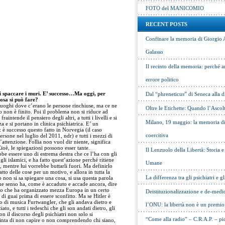
FOTO del MANICOMIO
RECENT POSTS
Confinare la memoria di Giorgio 
Galasso
Il recinto della memoria: perché a
errore politico
i spaccare i muri. E’ successo…Ma oggi, per
Dal “phreneticus” di Seneca alla
cosa si può fare?
i luoghi dove c’erano le persone rinchiuse, ma ce ne
Oltre le Etichette: Quando l’Ascol
ro non è finito. Poi il problema non si riduce ad
raintende il pensiero degli altri, a tutti i livelli e si
Milano, 19 maggio: la memoria di 
 e si portano in clinica psichiatrica. E’ un
 è successo questo fatto in Norvegia (il caso
coercitiva
rsone nel luglio del 2011, ndr) e tutti i mezzi di
attenzione. Follia non vuol dir niente, significa
ioè, le spiegazioni possono esser tante.
Il Lenzuolo della Libertà: Storia 
ebbe essere uno di estrema destra che ce l’ha con gli
li islamici, e ha fatto quest’azione perché ritiene
Umane
, mentre lui vorrebbe buttarli fuori. Ma definirlo
tto delle cose per un motivo, e allora in tutta la
La differenza tra gli psichiatri e gl
 non si sa spiegare una cosa, si usa questa parola
 Che senso ha, come è accaduto e accade ancora, dire
uno che ha organizzato mezza Europa in un certo
Deistituzionalizzazione e de-medic
di guai prima di essere sconfitto. Ma se Hitler è
tro di musica Furtwangler, che gli andava dietro e
l’ONU: la libertà non è un premio
to, e tutti i tedeschi che gli son andati dietro, gli
Con il discorso degli psichiatri non solo si
“Come alla radio” – C.R.A.P. – pic
inta di non capire o non comprendendo chi siano,