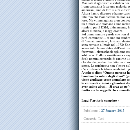
Manuale diagnostico e statistico dei d
l’omosessualità fosse una malattia, p
americani, uno di loro si alza e dice
Allora hanno discusso e hanno cancel
intuitivo che l’omosessualità non sia
loro. Ma vi immaginate a un conveg
un tumore allo stomaco è una malatti
riunioni per il DSM, ultimamente, ha
alzata di mano, a maggioranza.
Poi usano sempre parole che non si s
però comunque… se uno mi sembra tro
di “malato mentale”, lo sbatto dentr
sono arrivato a Imola nel 1973: Ede
aveva tolto la macchina dell’elettros
facevano l’elettroshock agli omosess
arbitrario. E allora smettiamola e ra
degli uomini cercando di capirne il 
che decide perché l’ha fatto, se ci s
stesso. La psichiatria non c’entra nu
c’è, confonde le idee e rende tutto pi
A volte si dice: “Questa persona 
bambino ha subito degli abusi” (pre
viene giudicato come ammalato men
le vittime di crimini e gli autori d
aver subito abusi… Si crea un po’ 
tratta anche soggetti che commet
Leggi l’articolo completo »
Pubblicato il
27 January, 2015
Categoria:
Testi