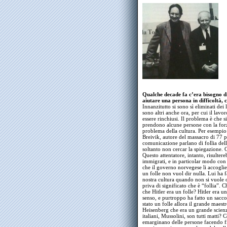
Qualche decade fa c’era bisogno d
aiutare una persona in difficoltà, 
Innanzitutto si sono sì eliminati de
sono altri anche ora, per cui il lavo
essere rinchiusi. Il problema è che si f
prendono alcune persone con la forza
problema della cultura. Per esempio:
Breivik, autore del massacro di 77 pe
comunicazione parlano di follia dell’
soltanto non cercar la spiegazione. C
Questo attentatore, intanto, risulter
immigrati, e in particolar modo con g
che il governo norvegese li accoglie
un folle non vuol dir nulla. Lui ha fa
nostra cultura quando non si vuole o
priva di significato che è “follia”.
che Hitler era un folle? Hitler era 
senso, e purtroppo ha fatto un sacco 
stato un folle allora il grande maes
Heisenberg che era un grande scienzia
italiani, Mussolini, son tutti matti? 
emarginano delle persone facendo f