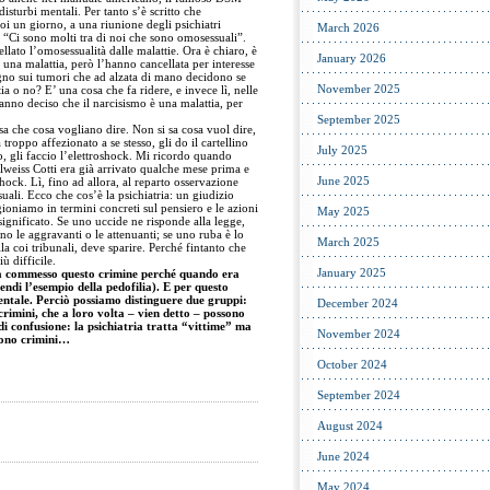
isturbi mentali. Per tanto s’è scritto che
oi un giorno, a una riunione degli psichiatri
March 2026
: “Ci sono molti tra di noi che sono omosessuali”.
lato l’omosessualità dalle malattie. Ora è chiaro, è
January 2026
 una malattia, però l’hanno cancellata per interesse
no sui tumori che ad alzata di mano decidono se
November 2025
a o no? E’ una cosa che fa ridere, e invece lì, nelle
nno deciso che il narcisismo è una malattia, per
September 2025
a che cosa vogliano dire. Non si sa cosa vuol dire,
ppo affezionato a se stesso, gli do il cartellino
July 2025
o, gli faccio l’elettroshock. Mi ricordo quando
lweiss Cotti era già arrivato qualche mese prima e
June 2025
hock. Lì, fino ad allora, al reparto osservazione
uali. Ecco che cos’è la psichiatria: un giudizio
gioniamo in termini concreti sul pensiero e le azioni
May 2025
significato. Se uno uccide ne risponde alla legge,
ono le aggravanti o le attenuanti; se uno ruba è lo
March 2025
lla coi tribunali, deve sparire. Perché fintanto che
ù difficile.
January 2025
ha commesso questo crimine perché quando era
ndi l’esempio della pedofilia). E per questo
tale. Perciò possiamo distinguere due gruppi:
December 2024
i crimini, che a loro volta – vien detto – possono
di confusione: la psichiatria tratta “vittime” ma
November 2024
tono crimini…
October 2024
September 2024
August 2024
June 2024
May 2024