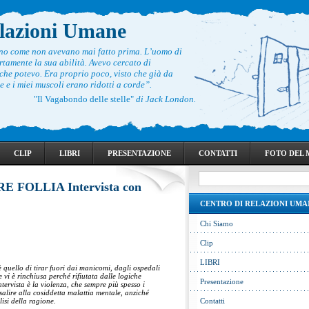
elazioni Umane
ono come non avevano mai fatto prima. L’uomo di
rtamente la sua abilità. Avevo cercato di
he potevo. Era proprio poco, visto che già da
 e i miei muscoli erano ridotti a corde”.
"Il Vagabondo delle stelle"
di Jack London.
CLIP
LIBRI
PRESENTAZIONE
CONTATTI
FOTO DEL
E FOLLIA Intervista con
CENTRO DI RELAZIONI UMA
Chi Siamo
Clip
LIBRI
 quello di tirar fuori dai manicomi, dagli ospedali
e vi è rinchiusa perché rifiutata dalle logiche
Presentazione
ervista è la violenza, che sempre più spesso i
alire alla cosiddetta malattia mentale, anziché
lisi della ragione
.
Contatti