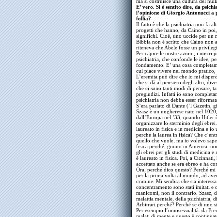
ma si costruisce una cultura del null
E’ vero. Si è sentito dire, da psic
l’opinione di Giorgio Antonucci a 
follia?
Il fatto è che la psichiatria non fa a
progetti che hanno, da Caino in poi, 
significhi. Cioè, uno uccide per un 
Bibbia non è scritto che Caino non a
riteneva che Abele fosse un privilegi
Per capire le nostre azioni, i nostri
psichiatria, che confonde le idee, p
fondamento. E’ una cosa completamen
cui piace vivere nel mondo pratico,
L’eremita può dire che io mi dispe
che si dà al pensiero degli altri, div
che ci sono tanti modi di pensare, t
pregiudizi. Infatti io sono complet
psichiatria non debba esser riformata
S’era parlato di Dante (‘l Gazetin,
Szasz è un ungherese nato nel 1020, 
dall’Europa nel ’33, quando Hitler è 
organizzare lo sterminio degli ebrei.
laureato in fisica e in medicina e i
perché la laurea in fisica? Che c’en
quello che vuole, ma io volevo sape
fisica perché, giunto in America, no
gli ebrei per gli studi di medicina e 
è laureato in fisica. Poi, a Cicinnati
accettato anche se era ebreo e ha co
Ora, perché dico questo? Perché mi s
per la prima volta al mondo, ad aver 
crimine. Mi sembra che sia interessa
concentramento sono stati imitati e o
manicomi, non il contrario. Szasz, 
malattia mentale, della psichiatria, di
Arbitrari perché? Perché se di uno s
Per esempio l’omosessualità: da Freu
malati di mente e questo è continu