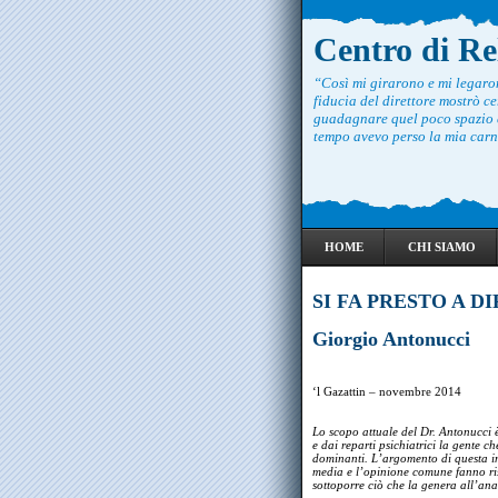
Centro di R
“Così mi girarono e mi legar
fiducia del direttore mostrò ce
guadagnare quel poco spazio c
tempo avevo perso la mia carne
HOME
CHI SIAMO
SI FA PRESTO A DIR
Giorgio Antonucci
‘l Gazattin – novembre 2014
Lo scopo attuale del Dr. Antonucci è
e dai reparti psichiatrici la gente ch
dominanti. L’argomento di questa int
media e l’opinione comune fanno ris
sottoporre ciò che la genera all’ana