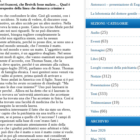
a.
hiatri francesi, che Breivik fosse malato… Qual è
Antonucci – presentazione di Eug
proposito della linea che demarca crimine e
La lobotomia del dottore gentile 
ltro che confondere le idee. Cioè gli uomini, con i
uccidono. Si tratta di vedere, di discutere cosa
motivo, un altro uccide per un altro motivo. Nella
SEZIONI / CATEGORIE
veva la testa a posto. Caino ha ucciso Abele perché
ato nei suoi riguardi. Se ne può discutere.
(25)
Audio
 pensieri, bisogna togliere completamente la
erché non significa niente, non ha nessun
(63)
Eventi
te arbitraria, perché io posso dire, se sono uno a
 nel mondo sensuale, che l’eremita è matto.
rdo nel mondo e sono un matto. L’aggettivo matto
(29)
Immagini
erso dal nostro, è un aggettivo sbagliato. Nel senso
anti modi di agire, che vanno esaminati senza questi
(42)
Libri
amente d’accordo, con Thomas Szasz, che la
: deve sparire, perché è un attentato alla cultura.
(
Luoghi comuni della psichiatria
 giugno-luglio 2014), parliamo ora di Szasz. Thomas
di famiglia ebraica. I suoi genitori sono venuti via
salito al potere, prima quindi di arrivare a
(312)
Notizie
 Sono andati in America con il figlio. Szasz si è poi
o una volta ho avuto occasione di chiedergli: “Ma
(25)
Presentazione
trano le due cose insieme?” Uno può laurearsi in
r perché…Allora mi ha detto che si è laureato in
(333)
Testi
n trovava un’università americana che accettasse
ne ha trovata una che l’ha accettato in fisica. Così si
, ha trovato una facoltà di medicina che lo ha
(19)
Testimonianze
nseguito la seconda laurea.
embra interessante il fatto che sia stato un ebreo,
(66)
Video
capito che la psichiatria sia una truffa e un
nte, se si pensa a quello ch’è successo! I campi di
rganizzati sulla base di com’erano fatti i
ARCHIVIO
dopo aver esaminato attentamente il mito della
ce che i giudizi psichiatrici sono arbitrari e falsi.
June 2026
i può dire che è matto o non è matto come si vuole.
d in poi gli omosessuali sono stati considerati
May 2026
ato anche nel manuale americano, il famoso DSM