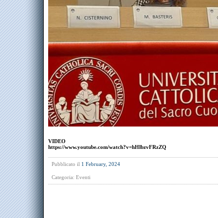
VIDEO
https://www.youtube.com/watch?v=hHlbzvFRzZQ
Pubblicato il
1 February, 2024
Categoria:
Eventi