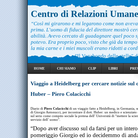
Centro di Relazioni Uman
“Così mi girarono e mi legarono come non aveva
prima. L’uomo di fiducia del direttore mostrò ce
abilità. Avevo cercato di guadagnare quel poco 
potevo. Era proprio poco, visto che già da temp
la mia carne e i miei muscoli erano ridotti a cord
"Il Vagabondo delle stelle"
d
HOME
CHI SIAMO
CLIP
LIBRI
PRE
Viaggio a Heidelberg per cercare notizie sul d
Huber – Piero Colacicchi
Diario di
Piero Colacicchi
di un viaggio fatto a Heidelberg, in Germania, s
di Giorgio Antonucci, per incontrare il dott. Huber: un medico e scienziato
sul serio come compito sociale la pretesa dell’ Università di “mettere la scie
servizio dell’ uomo”.
“Dopo aver discusso sul da farsi per un intero
pomeriggio Giorgio ed io decidemmo di anda