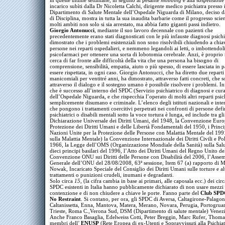
in queste ultime settimane, in seguito al pesante
mobbing
e alla sospensione
incarico subìti dalla Dr Nicoletta Calchi, dirigente medico psichiatra presso i
Dipartimento di Salute Mentale dell’Ospedale Niguarda di Milano, deciso d
di Disciplina, mostra in tutta la sua inaudita barbarie come il progresso scien
molti ambiti non solo si sia arrestato, ma abbia fatto giganti passi indietro.
Giorgio Antonucci
, mediante il suo lavoro decennale con pazienti che
precedentemente erano stati diagnosticati con le più infauste diagnosi psichi
dimostrato che i problemi esistenziali non sono risolvibili chiudendo a chia
persone nei reparti ospedalieri, e nemmeno legandoli ai letti, o imbottendoli
psicofarmaci per ottenere una sorta di lobotomia cerebrale. Anzi, è proprio
cerca di far fronte alle difficoltà della vita che una persona ha bisogno di
comprensione, sensibilità, empatia, aiuto o più spesso, di essere lasciata in 
essere rispettata, in ogni caso. Giorgio Antonucci, che ha diretto due reparti
manicomiali per ventitré anni, ha dimostrato, attraverso fatti concreti, che s
attraverso il dialogo e il sostegno umano è possibile risolvere i problemi. In
che è successo all’interno del SPDC (Servizio psichiatrico di diagnosi e cur
dell’Ospedale Niguarda, e che rispecchia l’operato di molti altri reparti psich
semplicemente disumano e criminale. L’elenco degli istituti nazionali e inte
che pongono i trattamenti coercitivi perpetrati nei confronti di persone defi
psichiatrici o disabili mentali sotto la voce tortura è lunga, ed include tra gli 
Dichiarazione Universale dei Diritti Umani, del 1948, la Convenzione Euro
Protezione dei Diritti Umani e delle Libertà Fondamentali del 1950, i Princi
Nazioni Unite per la Protezione delle Persone con Malattia Mentale del 199
sulla Malattia Mentale) la Convenzione Internazionale dei Diritti Civili e Poli
1966, la Legge dell’OMS (Organizzazione Mondiale della Sanità) sulla Sal
dieci principi basilari del 1996, l’Atto dei Diritti Umani del Regno Unito de
Convenzione ONU sui Diritti delle Persone con Disabilità del 2006, l’Asse
Generale dell’ONU del 28/08/2008, 63ª sessione, Item 67 (a) rapporto di 
Nowak, Incaricato Speciale del Consiglio dei Diritti Umani sulle torture e al
trattamenti o punizioni crudeli, inumani e degradanti.
Solo circa
15
, (la cifra cambia in base ai primari, alle caposala ecc.) dei cir
SPDC esistenti in Italia hanno pubblicamente dichiarato di non usare mezzi 
contenzione e di non chiudere a chiave le porte. Fanno parte del
Club SPD
No Restraint
. Si contano, per ora, gli SPDC di Aversa, Caltagirone-Palagon
Caltanissetta, Enna, Mantova, Matera, Merano, Novara, Perugia, Portogruar
Trieste, Roma C.,Verona Sud, DSM (Dipartimento di salute mentale) Venezi
Anche Franco Basaglia, Edelweiss Cotti, Peter Breggin, Marc Rufer, Thomas
membri dell’
ENUSP
(Rete Eropea di ex-Utenti e Sopravvissuti alla Psichiat