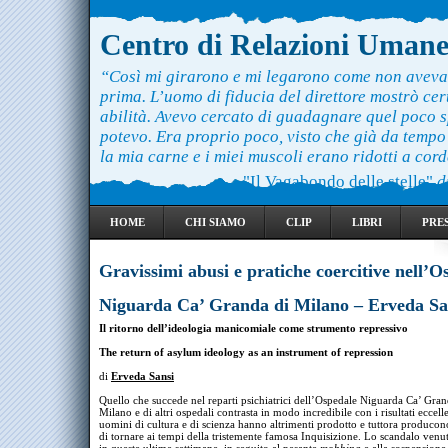
Centro di Relazioni Uman
“Così mi girarono e mi legarono come non aveva
prima. L’uomo di fiducia del direttore mostrò ce
abilità. Avevo cercato di guadagnare quel poco 
potevo. Era proprio poco, visto che già da temp
la mia carne e i miei muscoli erano ridotti a cord
"Il Vagabondo delle stelle"
d
HOME
CHI SIAMO
CLIP
LIBRI
PRE
Gravissimi abusi e pratiche coercitive nell’O
Niguarda Ca’ Granda di Milano – Erveda Sa
Il ritorno dell’ideologia manicomiale come strumento repressivo
The return of asylum ideology as an instrument of repression
di
Erveda Sansi
Quello che succede nel reparti psichiatrici dell’Ospedale Niguarda Ca’ Gran
Milano e di altri ospedali contrasta in modo incredibile con i risultati eccell
uomini di cultura e di scienza hanno altrimenti prodotto e tuttora produco
di tornare ai tempi della tristemente famosa Inquisizione. Lo scandalo venut