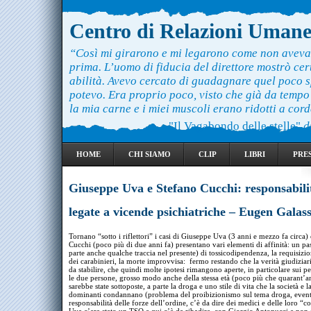
Centro di Relazioni Uman
“Così mi girarono e mi legarono come non aveva
prima. L’uomo di fiducia del direttore mostrò ce
abilità. Avevo cercato di guadagnare quel poco 
potevo. Era proprio poco, visto che già da temp
la mia carne e i miei muscoli erano ridotti a cord
"Il Vagabondo delle stelle"
d
HOME
CHI SIAMO
CLIP
LIBRI
PRE
Giuseppe Uva e Stefano Cucchi: responsabili
legate a vicende psichiatriche – Eugen Galas
Tornano “sotto i riflettori” i casi di Giuseppe Uva (3 anni e mezzo fa circa)
Cucchi (poco più di due anni fa) presentano vari elementi di affinità: un pa
parte anche qualche traccia nel presente) di tossicodipendenza, la requisizi
dei carabinieri, la morte improvvisa: fermo restando che la verità giudiziar
da stabilire, che quindi molte ipotesi rimangono aperte, in particolare sui pe
le due persone, grosso modo anche della stessa età (poco più che quarant’a
sarebbe state sottoposte, a parte la droga e uno stile di vita che la società e l
dominanti condannano (problema del proibizionismo sul tema droga, event
responsabilità delle forze dell’ordine, c’è da dire dei medici e delle loro “c