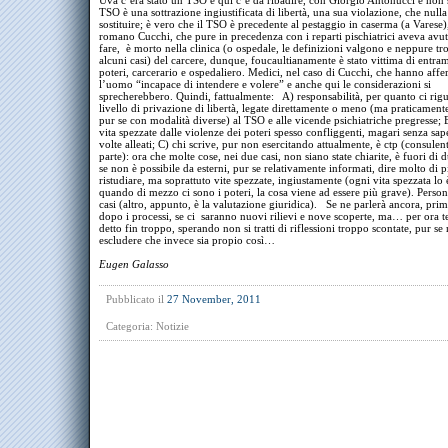
Uva c’era stato un TSO e qui c’è da ribadire, con Giorgio Antonucci e non s
TSO è una sottrazione ingiustificata di libertà, una sua violazione, che null
sostituire; è vero che il TSO è precedente al pestaggio in caserma (a Varese)
romano Cucchi, che pure in precedenza con i reparti pischiatrici aveva avu
fare, è morto nella clinica (o ospedale, le definizioni valgono e neppure tr
alcuni casi) del carcere, dunque, foucaultianamente è stato vittima di entra
poteri, carcerario e ospedaliero. Medici, nel caso di Cucchi, che hanno affe
l’uomo “incapace di intendere e volere” e anche qui le considerazioni si
sprecherebbero. Quindi, fattualmente: A) responsabilità, per quanto ci rigu
livello di privazione di libertà, legate direttamente o meno (ma praticament
pur se con modalità diverse) al TSO e alle vicende psichiatriche pregresse; B
vita spezzate dalle violenze dei poteri spesso confliggenti, magari senza sape
volte alleati; C) chi scrive, pur non esercitando attualmente, è ctp (consulen
parte): ora che molte cose, nei due casi, non siano state chiarite, è fuori di 
se non è possibile da esterni, pur se relativamente informati, dire molto di 
ristudiare, ma soprattuto vite spezzate, ingiustamente (ogni vita spezzata lo
quando di mezzo ci sono i poteri, la cosa viene ad essere più grave). Person
casi (altro, appunto, è la valutazione giuridica). Se ne parlerà ancora, prim
dopo i processi, se ci saranno nuovi rilievi e nove scoperte, ma… per ora 
detto fin troppo, sperando non si tratti di riflessioni troppo scontate, pur s
escludere che invece sia propio così…
Eugen Galasso
Pubblicato il
27 November, 2011
Categoria:
Notizie