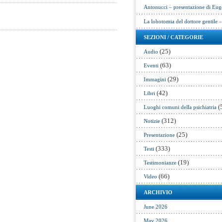
Antonucci – presentazione di Eug
La lobotomia del dottore gentile 
SEZIONI / CATEGORIE
(25)
Audio
(63)
Eventi
(29)
Immagini
(42)
Libri
(
Luoghi comuni della psichiatria
(312)
Notizie
(25)
Presentazione
(333)
Testi
(19)
Testimonianze
(66)
Video
ARCHIVIO
June 2026
May 2026