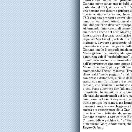
messo in discussione, ma il problem
Cipriano mette seriamente in dubbio 
parlando del TSO, si dice che “Il TS
una persona con disturbo psichico all
libertaria: atto delicatissimo, che a
TSO vengono proposti e convalidati 
tempo a negoziare”. Attenzione alle 
che, dunque “non deve venir propost
Affermando, inter cetera, di essere 
che ricorda anche nel libro Mastrogi
fatto morire nel reparto psichiatric
Ospedale San Luca) , parla di lui c
ingiusto e, davvero persecutorio, ch
persecutoria che subiva già da molt
Cipriano, ma lo è)contraddetta da q
Mastrogiovanni come di qualunque al
datur, non vale il “probabilmente”, 
numerose eccezioni, confermando du
dall’intervistatrice (ma tutto questo 
Milano, Eleuthera) parla poi di “rea
enumerando: Trieste, Mantova, Tren
siano realtà “meno peggiori” di altre
con Szasz e Antonucci, il “mito dell
stesso, con un riformismo più o meno
romano, che richiama il nichilismo di
prassi, forse dimentica che “gli antip
nonostante i bellissimi libri che ha
alle pratiche manicomiali dei loro p
complessa: in Gran Bretagna le oper
livello politico legislativo, ma hann
persone (Basaglia stesso leggeva gli 
ancora più conservatore della Gran 
breccia a livello istituzionale, ma n
Cipriano e anche la casa editrice El
(“Il pregiudizio psichiatrico” e “Pe
dimenticare Giorgio Antonucci, che c
Eugen Galasso