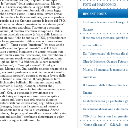
a in realtà non sta qui, in quanto comunque
le “certezze” della logica psichiatrica. Ma poi,
FOTO del MANICOMIO
O è il nervo scoperto della legge 180; obbligare
a cura. E’ l’atto non libertario di questa legge
vrebbe dovuto essere l’ultima ratio, invece ormai i
RECENT POSTS
in maniera facile e stereotipata, per non perdere
parole: già qui Cipriano accetta la logica del TSO,
Confinare la memoria di Giorgio 
o e convalidato in maniera facile e stereotipata”.
di formazione anarchica, l’autore in questione,
Galasso
ovanni, il maestro libertario sottoposto a TSO e
o di un ospedale campano (a Vallo della Lucania,
ome di colui “che ha subito un TSO, probabilmente
Il recinto della memoria: perché a
e ha rappresentato l’ultimo anello di una catena
i anni”. Tutta questa “manfrina” (mi scusi anche
errore politico
uell’avverbio “probabilmente”: o il TSO (di
tra persona) è ingiusto o è giusto, tertium non
Dal “phreneticus” di Seneca alla
altrimenti varrebbe l’eccezione, anzi varrebbero le
nque una regola e una prassi. Cipriano, spinto
Oltre le Etichette: Quando l’Ascol
è già nel libro, “la fabbrica della cura mentale”,
ltà buone”, di “esempi virtuosi”. E qui già
to, Merano etc. Ora: sarebbe sciocco negare che ci
Milano, 19 maggio: la memoria di 
, ma così il problema non si risolve: o si è contro,
a malattia mentale”, oppure si opera a favore dello
coercitiva
 blando al suo interno. Il basagliano di ferro
 chi scrive bellissimi libri ma non agisce nella
Il Lenzuolo della Libertà: Storia 
sichiatri (i Laing, i Cooper, i Szasz) che ,
nno scritto, non hanno inciso minimamente rispetto
aesi”. Ora, la questione è ovviamente più
Umane
e di Laing e Cooper non sono state recepite a
o inciso sull’opera non solo teorica di molte
La differenza tra gli psichiatri e gl
autori citati con entusiasmo), negli States, paese
Bretagna, Szasz non ha aperto quasi nessuna
Deistituzionalizzazione e de-medic
e ha aperte molte a livello di coscienza. Anche
euthera, che pure qualcosa di suo aveva pubblicato
l’ONU: la libertà non è un premio
nsieri sul suicidio”) sembrano dimenticare o voler
erti distinguo inutili non li fa…
“Come alla radio” – C.R.A.P. – pic