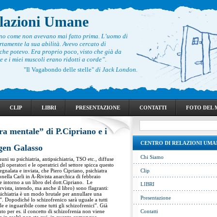
elazioni Umane
ono come non avevano mai fatto prima. L’uomo di
rtamente la sua abilità. Avevo cercato di
he potevo. Era proprio poco, visto che già da
 e i miei muscoli erano ridotti a corde”.
"Il Vagabondo delle stelle"
di Jack London.
CLIP
LIBRI
PRESENTAZIONE
CONTATTI
FOTO DEL
ra mentale” di P.Cipriano e i
CENTRO DI RELAZIONI UMA
ugen Galasso
Chi Siamo
uni su psichiatria, antipsichiatria, TSO etc., diffuse
li operatori e le operatrici del settore spicca questo
segnalata e inviata, che Piero Cipriano, psichiatra
Clip
onella Carli in A-Rivista anarchica di febbraio
e intorno a un libro del dott.Cipriano. Le
LIBRI
ervista, intendo, ma anche il libro) sono flagranti:
sichiatria è un modo brutale per annullare una
Presentazione
”. Dopodiché lo schizofrenico sarà uguale a tutti
le e inguaribile come tutti gli schizofrenici”. Già
to per es. il concetto di schizofrenia non viene
Contatti