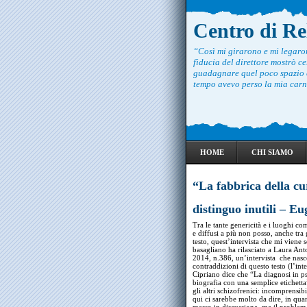
Centro di R
“Così mi girarono e mi legar
fiducia del direttore mostrò ce
guadagnare quel poco spazio c
tempo avevo perso la mia carne
HOME
CHI SIAMO
“La fabbrica della cu
distinguo inutili – E
Tra le tante genericità e i luoghi com
e diffusi a più non posso, anche tra g
testo, quest’intervista che mi viene 
basagliano ha rilasciato a Laura Ant
2014, n.386, un’intervista che nasc
contraddizioni di questo testo (l’int
Cipriano dice che “La diagnosi in p
biografia con una semplice etichetta
gli altri schizofrenici: incomprensibi
qui ci sarebbe molto da dire, in quan