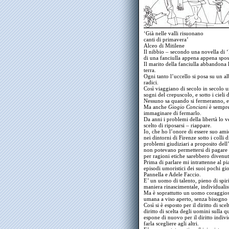
‘Già nelle valli risuonano
canti di primavera’
Alceo di Mitilene
Il nibbio – secondo una novella di 
di una fanciulla appena appena spos
Il marito della fanciulla abbandona 
terra.
Ogni tanto l’uccello si posa su un a
radici.
Così viaggiano di secolo in secolo un
sogni del crepuscolo, e sotto i cieli di
Nessuno sa quando si fermeranno, e 
Ma anche
Giogio Conciani
è sempre
immaginare di fermarlo.
Da anni i problemi della libertà lo 
scelto di riposarsi – riappare.
Io, che ho l’onore di essere suo ami
nei dintorni di Firenze sotto i colli d
problemi giudiziari a proposito dell
non potevano permettersi di pagare
per ragioni etiche sarebbero divenut
Prima di parlare mi intrattenne al p
episodi umoristici dei suoi pochi gi
Pannella e Adele Faccio.
E’ un uomo di talento, pieno di spiri
maniera rinascimentale, individualist
Ma è soprattutto un uomo coraggioso
umana a viso aperto, senza bisogno d
Così si è esposto per il diritto di sce
diritto di scelta degli uomini sulla 
espone di nuovo per il diritto indivi
farla scegliere agli altri.