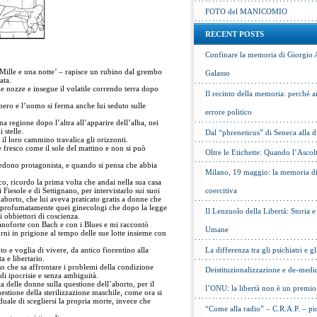
FOTO del MANICOMIO
RECENT POSTS
Confinare la memoria di Giorgio 
‘Mille e una notte’ – rapisce un rubino dal grembo
Galasso
ata.
le nozze e insegue il volatile correndo terra dopo
Il recinto della memoria: perché a
lbero e l’uomo si ferma anche lui seduto sulle
errore politico
a regione dopo l’altra all’apparire dell’alba, nei
 stelle.
Dal “phreneticus” di Seneca alla
il loro cammino travalica gli orizzonti.
 fresco come il sole del mattino e non si può
Oltre le Etichette: Quando l’Ascol
vedono protagonista, e quando si pensa che abbia
Milano, 19 maggio: la memoria di 
co, ricordo la prima volta che andai nella sua casa
i Fiesole e di Settignano, per intervistarlo sui suoi
coercitiva
’aborto, che lui aveva praticato gratis a donne che
 profumatamente quei ginecologi che dopo la legge
Il Lenzuolo della Libertà: Storia 
i obbiettori di coscienza.
ianoforte con Bach e con i Blues e mi raccontò
Umane
orni in prigione al tempo delle sue lotte insieme con
to e voglia di vivere, da antico fiorentino alla
La differenza tra gli psichiatri e gl
a e libertario.
 che sa affrontare i problemi della condizione
Deistituzionalizzazione e de-medic
i ipocrisie e senza ambiguità.
lta delle donne sulla questione dell’aborto, per il
l’ONU: la libertà non è un premio
questione della sterilizzazione maschile, come ora si
duale di scegliersi la propria morte, invece che
“Come alla radio” – C.R.A.P. – pic