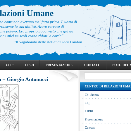
elazioni Umane
ono come non avevano mai fatto prima. L’uomo di
rtamente la sua abilità. Avevo cercato di
he potevo. Era proprio poco, visto che già da
 e i miei muscoli erano ridotti a corde”.
"Il Vagabondo delle stelle"
di Jack London.
CLIP
LIBRI
PRESENTAZIONE
CONTATTI
FOTO DEL
tà – Giorgio Antonucci
CENTRO DI RELAZIONI UMA
Chi Siamo
Clip
LIBRI
Presentazione
Contatti