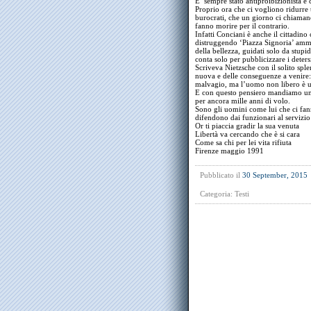
E’ sempre stato antiproibizionista e 
Proprio ora che ci vogliono ridurre t
burocrati, che un giorno ci chiaman
fanno morire per il contrario.
Infatti Conciani è anche il cittadino
distruggendo ‘Piazza Signoria’ ammin
della bellezza, guidati solo da stupid
conta solo per pubblicizzare i deters
Scriveva Nietzsche con il solito spl
nuova e delle conseguenze a venire
malvagio, ma l’uomo non libero è u
E con questo pensiero mandiamo un 
per ancora mille anni di volo.
Sono gli uomini come lui che ci fan
difendono dai funzionari al servizio 
Or ti piaccia gradir la sua venuta
Libertà va cercando che è si cara
Come sa chi per lei vita rifiuta
Firenze maggio 1991
Pubblicato il
30 September, 2015
Categoria:
Testi