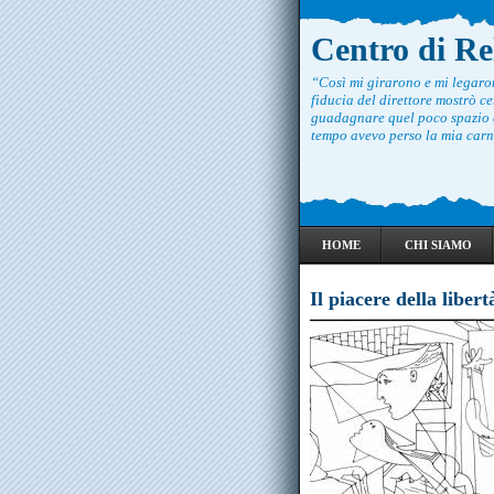
Centro di R
“Così mi girarono e mi legar
fiducia del direttore mostrò ce
guadagnare quel poco spazio c
tempo avevo perso la mia carne
HOME
CHI SIAMO
Il piacere della liber