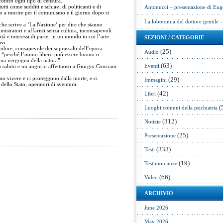
contro ogni tipo di censura.
utti come sudditi e schiavi di politicanti e di
Antonucci – presentazione di Eug
o a morire per il comunismo e il giorno dopo ci
La lobotomia del dottore gentile 
 che scrive a ‘La Nazione’ per dire che stanno
istratori e affaristi senza cultura, inconsapevoli
ità e interessi di parte, in un mondo in cui l’arte
SEZIONI / CATEGORIE
ivi.
endore, consapevole dei soprassalti dell’epoca
(25)
Audio
: “perché l’uomo libero può essere buono o
na vergogna della natura”.
(63)
Eventi
saluto e un augurio affettuoso a Giorgio Conciani
no vivere e ci proteggono dalla morte, e ci
(29)
Immagini
dello Stato, operatori di sventura.
(42)
Libri
(
Luoghi comuni della psichiatria
(312)
Notizie
(25)
Presentazione
(333)
Testi
(19)
Testimonianze
(66)
Video
ARCHIVIO
June 2026
May 2026