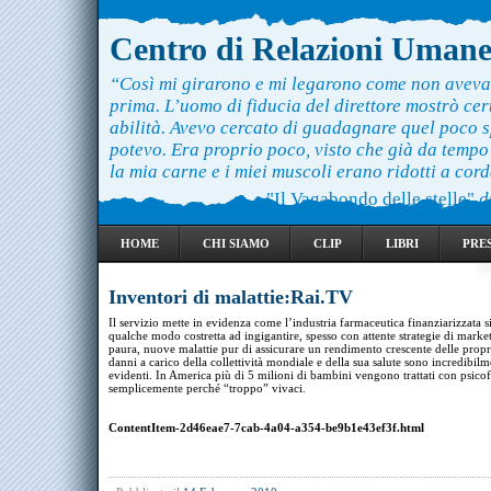
Centro di Relazioni Uman
“Così mi girarono e mi legarono come non aveva
prima. L’uomo di fiducia del direttore mostrò ce
abilità. Avevo cercato di guadagnare quel poco 
potevo. Era proprio poco, visto che già da temp
la mia carne e i miei muscoli erano ridotti a cord
"Il Vagabondo delle stelle"
d
HOME
CHI SIAMO
CLIP
LIBRI
PRE
Inventori di malattie:Rai.TV
Il servizio mette in evidenza come l’industria farmaceutica finanziarizzata s
qualche modo costretta ad ingigantire, spesso con attente strategie di marke
paura, nuove malattie pur di assicurare un rendimento crescente delle propri
danni a carico della collettività mondiale e della sua salute sono incredibil
evidenti. In America più di 5 milioni di bambini vengono trattati con psico
semplicemente perché “troppo” vivaci.
ContentItem-2d46eae7-7cab-4a04-a354-be9b1e43ef3f.html