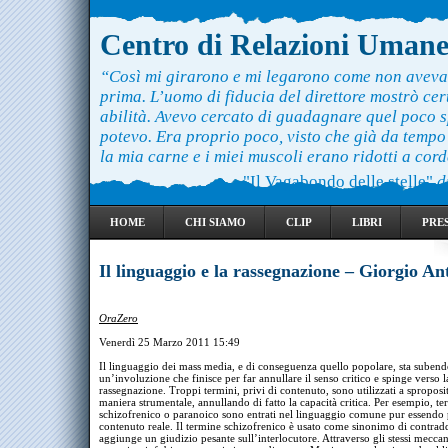
Centro di Relazioni Uman
“Così mi girarono e mi legarono come non aveva
prima. L’uomo di fiducia del direttore mostrò ce
abilità. Avevo cercato di guadagnare quel poco 
potevo. Era proprio poco, visto che già da temp
la mia carne e i miei muscoli erano ridotti a cord
"Il Vagabondo delle stelle"
d
HOME
CHI SIAMO
CLIP
LIBRI
PRE
Il linguaggio e la rassegnazione – Giorgio An
OraZero
Venerdì 25 Marzo 2011 15:49
Il linguaggio dei mass media, e di conseguenza quello popolare, sta suben
un’involuzione che finisce per far annullare il senso critico e spinge verso l
rassegnazione. Troppi termini, privi di contenuto, sono utilizzati a sproposi
maniera strumentale, annullando di fatto la capacità critica. Per esempio, t
schizofrenico o paranoico sono entrati nel linguaggio comune pur essendo 
contenuto reale. Il termine schizofrenico è usato come sinonimo di contradd
aggiunge un giudizio pesante sull’interlocutore. Attraverso gli stessi meccan