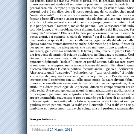
usa psicosi, fobia o paranoia invece di paura. Ma, in generale, riguardo al 
di uso corrente mi sembra di scorgere tre problemi. Il primo riguarda la
generalizzazione. Sempre più spesso si sente dire che gli italiani sono indisc
corrotti, poi c’è chi dice, come il nostro presidente del consiglio, che i magi
“malati di mente”. Così come c’è chi sostiene che i neri abbiano la musica 
facciano bene all’amore o ancor peggio, che gli ebrei abbiano un particolar
gli affari. Queste generalizzazioni quando si ripropongono di continuo, fin
solo per generare il razzismo, ma anche per annullare la responsabilità indi
secondo luogo, vi è il problema della drammatizzazione del linguaggio. Per
immigrati “invadono” l’Italia e il traffico per le vacanze diventa un esodo b
questi giorni, per esempio, si parla di “psicosi” per il nucleare, insinuando 
una parola che sposta il problema dalla realtà oggettiva alla debolezza delle
Questa continua drammatizzazione anche delle vicende più banali finisce f
per spaventare lettori e telespettatori che trovano tutto troppo grande e diffi
analizzare, giudicare e/o combattere. Il terzo punto, invece, riguarda l’util
più frequente di termini di origine psichiatrica nel linguaggio comune. Così
Berlusconi che accusa i magistrati di essere dei malati di mente, rispondono 
oppositori definendo “malato” il premier perchè attirato dalle ragazze gio
se tutti quelli che apprezzano le ragazze fossero dei malati. Per altro in que
discorso abbandona la critica politica, facendo anche il gioco di Berlusconi.
Altre accuse quali “paranoico” “schizofrenico” “caso psichiatrico” si moltip
solo scopo di denigrare l’avversario, non solo politico, con l’evidente volo
interrompere il confronto con lui. Allo stesso modo, la paura diventa fobia, 
preoccupazione diventa ossessione, la malinconia diventa depressione, fine
attribuire a difetti psicologici delle persone, differenti comportamenti nei c
della realtà. Attraverso generalizzazioni, drammatizzazione e giudizi psichiat
finisce quindi per annullare lo spirito critico e il senso della realtà delle cos
appare immutabile, spaventoso o troppo grande per le forze di un singolo 
Si forma, quindi, una sottocultura falsa e repressiva in cui i cittadini sono pr
giudizio critico per analizzare la realtà che li circonda. Una realtà che i sing
sembrano non poter modificare e che spinge alla più profonda rassegnazio
Giorgio Antonucci
Pubblicato il
27 March, 2011