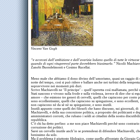
Vincent Van Gogh
“e accecati dall’ambizione e dall’avarizia lodano quello di tutte le virtuose
quando di ogni vituperevol parte dovrebbero biasimarlo.”
Nicolò Machiave
Zanobi Buondelmonti e Cosimo Rucellai.
Meno male che abbiamo il dono divino dell’umorismo, quasi un raggio di s
notte del tempo, così si può ridere e ballare anche nei turbini della tempesta
sopravvivere nei momenti più duri.
Scrive Machiavelli ne ‘Il principe’ – quell’operetta così malfamata, perchè 
Stati nascono e vivono sulla frode e sulla violenza, invece di dire che si e
amore – che esistono tre generi di cervelli, quelli che capiscono per conto p
sono eccellentissimi, quelli che capiscono su spiegazione, e sono eccellenti, 
non capiscono nè da sè nè su spiegazione, e sono inutili.
Inutili appunto come quelli dei filosofi che hano discusso, sui gioornali, di
Machiavelli, e della sua concezione politica, a proposito dei politicanti e de
amministratori corrotti, che rubano i soldi ai cittadini della nostra discutibil
repubblica.
C’è chi ha detto perfino: a me non piace Machiavelli perchè sono contrario 
corruzione dei politici.
Sarei un cervello inutile anch’io se pretendessi di difendere Machiavelli, ch
benissimo da solo.
Ma il problema è piuttosto filologico, come quello affrontato da Giorgio Co