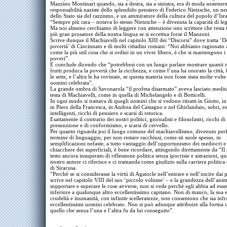
Mazzino Montinari quando, sia a destra, sia a sinistra, era di moda sostenere
responsabilità naziste dello splendido pensiero di Federico Nietzsche, un ne
dello Stato sia del razzismo, e un ammiratore della cultura del popolo d’Isra
“Sempre più rara – notava lo stesso Nietzsche – è divenuta la capacità di le
Ma noi almeno cerchiamo di leggere con attenzione uno scrittore che resta tr
più gran prosatore della nostra lingua se si eccettua forse il Manzoni.
Scrive dunque il Machiavelli nel capitolo XIII dei “Discorsi” dove tratta ‘D
povertà’ di Cincinnato e di molti cittadini romani: “Noi abbiamo ragionato 
come la più util cosa che si ordini in un viver libero, è che si mantengono i 
poveri”.
E conclude dicendo che “potrebbesi con un lungo parlare mostrare quanti m
frutti produca la povertà che la ricchezza, e come l’una ha onorato la città, 
le sette, e l’altra le ha rovinate, se questa materia non fosse stata molte volte 
uomini celebrata”.
La grande ombra di Savonarola “il profeta disarmato” aveva lasciato medita
testa di Machiavelli, come in quella di Michelangelo e di Botticelli.
In ogni modo si trattava di quegli uomini che si vedono ritratti in Giotto, i
in Piero della Francesca, in Andrea del Castagno e nel Ghirlandaio, sobri, es
intelligenti, ricchi di pensiero e scarsi di retorica.
Esattamente il contrario dei nostri politici, giornalisti e filosofastri, ricchi di
presunzione e di conformismo, e scarsi di cervello.
Per quanto riguarda poi il luogo comune del machiavellismo, divenuto per
termine di linguaggio, per non restare racchiusi, come sii suole spesso, in
semplificazioni nefaste, a tutto vantaggio dell’opportunismo dei mediocri e
chiacchere dei superficiali, è bene ricordare, attingendo direttamente da “Il
testo ancora insuperato di riflessione politica senza ipocrisie e astrazioni, qu
nostro autore ci riferisce e ci tramanda come giudizio sulla carriera politica
di Siracusa.
“Perchè se si considerasse la virtù di Agatocle nell’entrare e nell’uscire dai p
scrive nel capitolo VIII del suo ‘piccolo volume’ – e la grandezza dell’ani
sopportare e superare le cose avverse, non si vede perchè egli abbia ad esse
inferiore a qualunque altro eccellentissimo capitano. Non di manco, la sua e
crudeltà e inumanità, con infinite scelleratezze, non consentono che sia infr
eccellentissimi uomini celebrato. Non si può adunque attribuire alla fortna o
quello che senza l’una e l’altra fu da lui conseguito”.