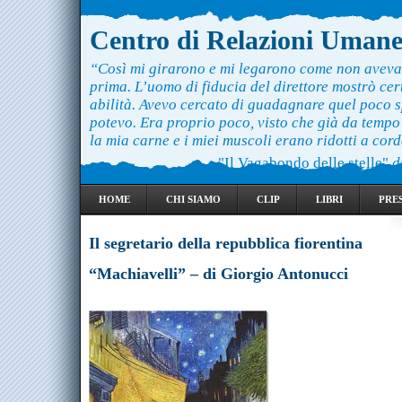
Centro di Relazioni Uman
“Così mi girarono e mi legarono come non aveva
prima. L’uomo di fiducia del direttore mostrò ce
abilità. Avevo cercato di guadagnare quel poco 
potevo. Era proprio poco, visto che già da temp
la mia carne e i miei muscoli erano ridotti a cord
"Il Vagabondo delle stelle"
d
HOME
CHI SIAMO
CLIP
LIBRI
PRE
Il segretario della repubblica fiorentina
“Machiavelli” – di Giorgio Antonucci