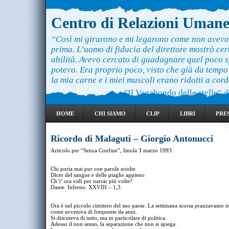
Centro di Relazioni Uman
“Così mi girarono e mi legarono come non aveva
prima. L’uomo di fiducia del direttore mostrò ce
abilità. Avevo cercato di guadagnare quel poco 
potevo. Era proprio poco, visto che già da temp
la mia carne e i miei muscoli erano ridotti a cord
"Il Vagabondo delle stelle"
d
HOME
CHI SIAMO
CLIP
LIBRI
PRE
Ricordo di Malaguti – Giorgio Antonucci
Articolo per “Senza Confine”, Imola 3 marzo 1993.
Chi poria mai pur con parole sciolte
Dicer del sangue e delle piaghe appieno
Ch’i’ ora vidi per narrar più volte?
Dante. Inferno. XXVIII – 1,3
Ora è nel piccolo cimitero del suo paese. La settimana scorsa pranzavamo i
come avveniva di frequente da anni.
Si discuteva di tutto, ma in particolare di politica.
Adesso il non senso, la separazione che non si spiega.