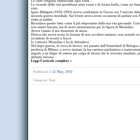
Le carte vengono rimescolate ogni volta.
Le vicende della vita quotidiana sono vuote e di forma buffa, come un fias
vino.
Igino Malaguti (1920-1993) aveva combattuto in Grecia con l’esercito itali
seconda guerra mondiale. Sul fronte aveva avuto occasione di parlare con 
visita ai soldati.
Ricordava questo fatto come il più importante della sua vita giovanile. Così
non essere fascista, ma di avere ammirazione per la figura di Mussolini.
Aveva vissuto il suo momento di storia.
Diceva che aveva avuto la fortuna di non uccidere nessuno, non avendo av
occasione di scontri a fuoco.
Io criticavo Mussolini e lui lo difendeva.
Nel dopo guerra, in cerca di lavoro, era passato dall’hinterland di Bologna 
periferia di Milano, e aveva iniziato la sua carriera psichiatrica e manicomia
seguito a un litigio di osteria per colpa di alcuni che lo avevano insultato, p
definito terrone.
Leggi l’articolo completo »
Pubblicato il
22 May, 2010
Categoria:
Testi