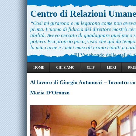
Centro di Relazioni Uman
“Così mi girarono e mi legarono come non aveva
prima. L’uomo di fiducia del direttore mostrò ce
abilità. Avevo cercato di guadagnare quel poco 
potevo. Era proprio poco, visto che già da temp
la mia carne e i miei muscoli erano ridotti a cord
"Il Vagabondo delle stelle"
d
HOME
CHI SIAMO
CLIP
LIBRI
PRE
Al lavoro di Giorgio Antonucci – Incontro c
Maria D’Oronzo