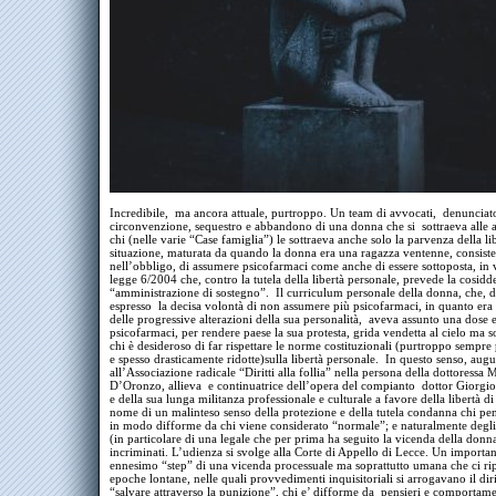
Incredibile, ma ancora attuale, purtroppo. Un team di avvocati, denuncia
circonvenzione, sequestro e abbandono di una donna che si sottraeva alle 
chi (nelle varie “Case famiglia”) le sottraeva anche solo la parvenza della li
situazione, maturata da quando la donna era una ragazza ventenne, consist
nell’obbligo, di assumere psicofarmaci come anche di essere sottoposta, in v
legge 6/2004 che, contro la tutela della libertà personale, prevede la cosidde
“amministrazione di sostegno”. Il curriculum personale della donna, che, 
espresso la decisa volontà di non assumere più psicofarmaci, in quanto era
delle progressive alterazioni della sua personalità, aveva assunto una dose 
psicofarmaci, per rendere paese la sua protesta, grida vendetta al cielo ma s
chi è desideroso di far rispettare le norme costituzionali (purtroppo sempre 
e spesso drasticamente ridotte)sulla libertà personale. In questo senso, augu
all’Associazione radicale “Diritti alla follia” nella persona della dottoressa 
D’Oronzo, allieva e continuatrice dell’opera del compianto dottor Giorgi
e della sua lunga militanza professionale e culturale a favore della libertà di 
nome di un malinteso senso della protezione e della tutela condanna chi pen
in modo difforme da chi viene considerato “normale”; e naturalmente degli
(in particolare di una legale che per prima ha seguito la vicenda della donn
incriminati. L’udienza si svolge alla Corte di Appello di Lecce. Un importa
ennesimo “step” di una vicenda processuale ma soprattutto umana che ci rip
epoche lontane, nelle quali provvedimenti inquisitoriali si arrogavano il diri
“salvare attraverso la punizione”, chi e’ difforme da pensieri e comportamen