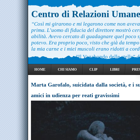
Centro di Relazioni Uman
“Così mi girarono e mi legarono come non aveva
prima. L’uomo di fiducia del direttore mostrò ce
abilità. Avevo cercato di guadagnare quel poco 
potevo. Era proprio poco, visto che già da temp
la mia carne e i miei muscoli erano ridotti a cord
"Il Vagabondo delle stelle"
d
HOME
CHI SIAMO
CLIP
LIBRI
PRE
Marta Garofalo, suicidata dalla società, e i s
amici in udienza per reati gravissimi