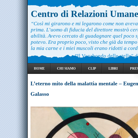
Centro di Relazioni Uman
“Così mi girarono e mi legarono come non aveva
prima. L’uomo di fiducia del direttore mostrò ce
abilità. Avevo cercato di guadagnare quel poco 
potevo. Era proprio poco, visto che già da temp
la mia carne e i miei muscoli erano ridotti a cord
"Il Vagabondo delle stelle"
d
HOME
CHI SIAMO
CLIP
LIBRI
PRE
L’eterno mito della malattia mentale – Euge
Galasso