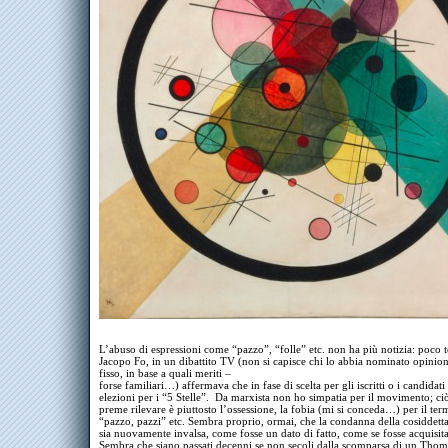
L’abuso di espressioni come “pazzo”, “folle” etc. non ha più notizia: poco 
Jacopo Fo, in un dibattito TV (non si capisce chi lo abbia nominato opinioni
fisso, in base a quali meriti –
forse familiari…) affermava che in fase di scelta per gli iscritti o i candidati 
elezioni per i “5 Stelle”. Da marxista non ho simpatia per il movimento; ci
preme rilevare è piuttosto l’ossessione, la fobia (mi si conceda…) per il ter
“pazzo, pazzi” etc. Sembra proprio, ormai, che la condanna della cosiddett
sia nuovamente invalsa, come fosse un dato di fatto, come se fosse acquisita 
Sembra che siano passati decenni se non secoli dalla scomparsa di un Thom