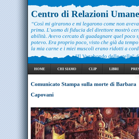
Centro di Relazioni Uman
“Così mi girarono e mi legarono come non aveva
prima. L’uomo di fiducia del direttore mostrò ce
abilità. Avevo cercato di guadagnare quel poco 
potevo. Era proprio poco, visto che già da temp
la mia carne e i miei muscoli erano ridotti a cord
"Il Vagabondo delle stelle"
d
HOME
CHI SIAMO
CLIP
LIBRI
PRE
Comunicato Stampa sulla morte di Barbara
Capovani