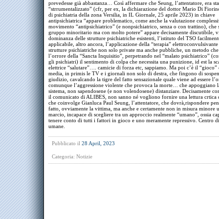
prevedesse già abbastanza… Così affermare che Seung, l’attentatore, era sta
“strrumentalizzato” (cfr, per ex, la dichiarazione del dottor Mario Di Fiori
di psichiatria della zona Versilia, in IL Giornale, 25 aprile 2023) in chiave
antipsichiatrica “appare problematico, come anche la valutazione complessi
movimento “antipsichiatrico” (e nonpsichiatrico, senza o con trattino), che
gruppo minoritario ma con molto potere” appare decisamente discutibile, vi
dominanza delle strutture psichiatriche esistenti, l’istituto del TSO facilment
applicabile, altro ancora, l’applicazione della “terapia” elettroconvulsivante
strutture psichiatriche non solo private ma anche pubbliche, un metodo ch
l’orrore della “Sancta Inquisitio”, perpetrando nel “malato psichiatrico” (
gli psichiatri) il sentimento di colpa che necessita una punizione, id est la sc
elettrice “salutare”…. camicie di forza etc, sappiamo. Ma poi c’è il “gioco” di
media, in primis le TV e i giornali non solo di destra, che fingono di sospen
giudizio, cavalcando la tigre del fatto sensazionale quale viene ad essere l’
comunque l’aggressione violente che provoca la morte… che appoggiano la
sistema, non sapendosene (e non volendosene) distanziare. Decisamente c
il comunicato di ALIBES, non sanno né vogliono fornire una lettura crtica d
che coinvolge Gianluca Paul Seung, l’attentatore, che dovrà,rispondere pe
fatto, ovviamente la vittima, ma anche e certamente non in misura minore 
marcio, incapace di scegliere tra un approccio realmente “umano”, ossia ca
tenere conto di tutti i fattori in gioco e uno meramente repressivo. Centro di
umane.
Pubblicato il
28 April, 2023
Categoria:
Notizie