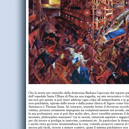
Che la morte per omicidio della dottoressa Barbara Capovani del reparto psi
dell’ospedale Santa CHiara di Pisa sia una tragedia, un atto terroristico è chi
ma non per questo si può tirare addosso ogni colpa all’antipsichiatria e in g
non-psichiatria, ispirata dalle teorie e dalla prassi clinica di figure come Gi
Antonucci e Thomas Szasz. Al contrario, tenendo fermo il doveroso ricordo
vittima, persona certamente impegnata sia complessivamente nel sociale, sia
la sua professione, non si può dire molto altro, dove varrebbe piuttosto il de
tacuisses, philosophus mansisses” (se tu tacessi, rimarresti sapiente e saggio):
per chi invece si prodiga in interviste, commenti etc. In particolare la destr
e anche extra governo strumentalizza la cosa, volendo proporre camicie di
ancora più facili, ricorso a misure coattive, quasi il sistema psichiatrico non