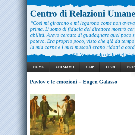
Centro di Relazioni Uman
“Così mi girarono e mi legarono come non aveva
prima. L’uomo di fiducia del direttore mostrò ce
abilità. Avevo cercato di guadagnare quel poco 
potevo. Era proprio poco, visto che già da temp
la mia carne e i miei muscoli erano ridotti a cord
"Il Vagabondo delle stelle"
d
HOME
CHI SIAMO
CLIP
LIBRI
PRE
Pavlov e le emozioni – Eugen Galasso