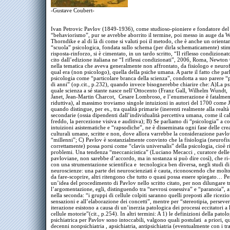
-Gustave Coubert-
Ivan Petrovic Pavlov (1849-1936), come studioso-pioniere e fondatore del
“behaviorismo”, pur se avrebbe aborrito il termine, poi messo in auge da W
Thorndike e al di là di come si valuti poi il metodo, che è anche un orient
“scuola” psicologica, fondata sullo schema (per dirla schematicamente) sti
risposta-rinforzo, si è cimentato, in un tardo scritto, “Il riflesso condiziona
cito dall’edizione italiana ne “I riflessi condizionati”, 2006, Roma, Newto
nella tematica che aveva generalmente non affrontato, da fisiologo e neuro
qual era (non psicologo), quella della psiche umana. A parte il fatto che parl
psicologia come “particolare branca della scienza”, condotta a suo parere “
di anni” (op.cit., p.232), quando invece bisognerebbe chiarire che: A)La ps
quale scienza a sé stante nasce nell’Ottocento (Franz Gall, Wilhelm Wundt,
Janet, Jean-Martin Charcot, Cesare Lombroso, e l’enumerazione è fatalment
riduttiva), al massimo troviamo singole intuizioni in autori del 1700 come
quando distingue, per es., tra qualità primarie (inerenti realmente alla realtà
secondarie (ossia dipendenti dall’individualità percettiva umana, come il cal
freddo, la percezione visiva e auditiva); B) Se parliamo di “psicologia” a co
intuizioni asistematiche e “rapsodiche”, ne è disseminata ogni fase delle cre
culturali umane, scritte e non, dove allora varrebbe la considerazione pavlo
“millenni”; C) Pavlov è sostanzialmente convinto che la fisiologia (neurofis
correttamente) possa porsi come “clavis universalis” della psicologia, cioè r
problemi. Una tendenza “meccanicistica” (Luciano Mecacci , curatore delle
pavloviane, non sarebbe d’accordo, ma in sostanza si può dire così), che ri
con una strumentazione scientifica e tecnologica ben diversa, negli studi di
neuroscienze: una parte dei neuroscienziati è cauta, riconoscendo che molt
da fare-scoprire, altri ritengono che tutto o quasi possa essere spiegato… Pe
un’idea del procedimento di Pavlov nello scritto citato, per non dilungare 
l’argomentazione, egli, distinguendo tra “nevrosi ossessiva” e “paranoia”, 
nella seconda: “i gruppi di cellule colpiti saranno quelli preposti alle ricezi
sensazioni e all’elaborazione dei concetti”, mentre per “stereotipia, perseve
iterazione esistono a causa di un’inerzia patologica dei processi eccitatori a l
cellule motorie”(cit., p.254). In altri termini: A 1) le definizioni della patol
psichiatrica per Pavlov sono intoccabili, valgono quali postulati a priori, 
decenni nonpsichiatria , apsichiatria, antipsichiatria (eventualmente con i trat