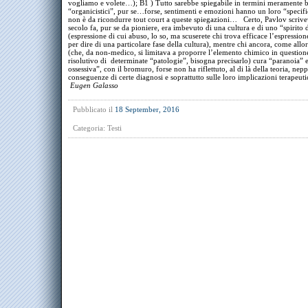
vogliamo e volete…); B1 ) Tutto sarebbe spiegabile in termini meramente b
“organicistici”, pur se…forse, sentimenti e emozioni hanno un loro “specif
non è da ricondurre tout court a queste spiegazioni… Certo, Pavlov scrive
secolo fa, pur se da pioniere, era imbevuto di una cultura e di uno “spirito
(espressione di cui abuso, lo so, ma scuserete chi trova efficace l’espressio
per dire di una particolare fase della cultura), mentre chi ancora, come allo
(che, da non-medico, si limitava a proporre l’elemento chimico in question
risolutivo di determinate “patologie”, bisogna precisarlo) cura “paranoia” 
ossessiva”, con il bromuro, forse non ha riflettuto, al di là della teoria, nepp
conseguenze di certe diagnosi e soprattutto sulle loro implicazioni terapeut
Eugen Galasso
Pubblicato il
18 September, 2016
Categoria:
Testi