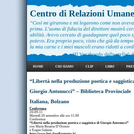
Centro di Relazioni Uman
“Così mi girarono e mi legarono come non aveva
prima. L’uomo di fiducia del direttore mostrò ce
abilità. Avevo cercato di guadagnare quel poco 
potevo. Era proprio poco, visto che già da temp
la mia carne e i miei muscoli erano ridotti a cord
"Il Vagabondo delle stelle"
d
HOME
CHI SIAMO
CLIP
LIBRI
PRE
“Libertà nella produzione poetica e saggistic
Giorgio Antonucci” – Biblioteca Provinciale
Italiana, Bolzano
Conferenza
20-09-11
Martedì 20 settembre alle ore 11.00
Conferenza
“Libertà nella produzione poetica e saggistica di Giorgio Antonucci”
con Maria Rosaria D’Oronzo
e Eugen Galasso
http://www.bpi.claudiaugusta.it/