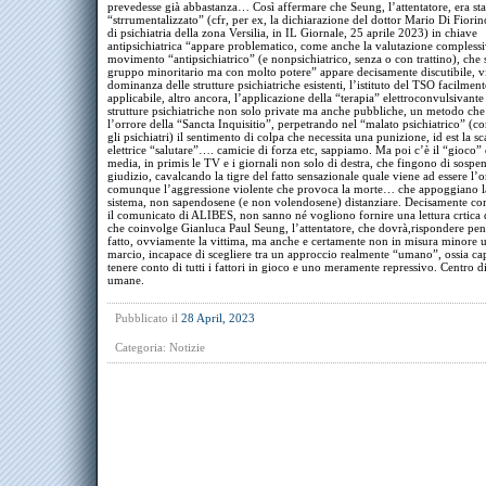
prevedesse già abbastanza… Così affermare che Seung, l’attentatore, era sta
“strrumentalizzato” (cfr, per ex, la dichiarazione del dottor Mario Di Fiori
di psichiatria della zona Versilia, in IL Giornale, 25 aprile 2023) in chiave
antipsichiatrica “appare problematico, come anche la valutazione complessi
movimento “antipsichiatrico” (e nonpsichiatrico, senza o con trattino), che
gruppo minoritario ma con molto potere” appare decisamente discutibile, vi
dominanza delle strutture psichiatriche esistenti, l’istituto del TSO facilment
applicabile, altro ancora, l’applicazione della “terapia” elettroconvulsivante
strutture psichiatriche non solo private ma anche pubbliche, un metodo ch
l’orrore della “Sancta Inquisitio”, perpetrando nel “malato psichiatrico” (
gli psichiatri) il sentimento di colpa che necessita una punizione, id est la sc
elettrice “salutare”…. camicie di forza etc, sappiamo. Ma poi c’è il “gioco” di
media, in primis le TV e i giornali non solo di destra, che fingono di sospen
giudizio, cavalcando la tigre del fatto sensazionale quale viene ad essere l’
comunque l’aggressione violente che provoca la morte… che appoggiano la
sistema, non sapendosene (e non volendosene) distanziare. Decisamente c
il comunicato di ALIBES, non sanno né vogliono fornire una lettura crtica d
che coinvolge Gianluca Paul Seung, l’attentatore, che dovrà,rispondere pe
fatto, ovviamente la vittima, ma anche e certamente non in misura minore 
marcio, incapace di scegliere tra un approccio realmente “umano”, ossia ca
tenere conto di tutti i fattori in gioco e uno meramente repressivo. Centro di
umane.
Pubblicato il
28 April, 2023
Categoria:
Notizie