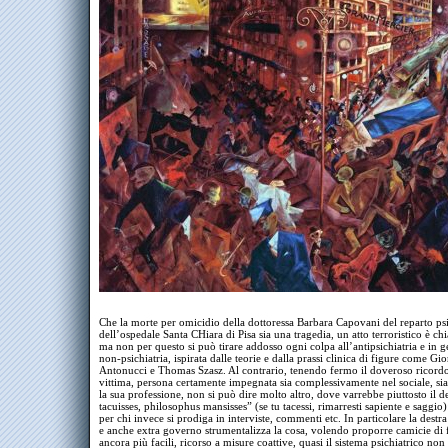
Che la morte per omicidio della dottoressa Barbara Capovani del reparto psi
dell’ospedale Santa CHiara di Pisa sia una tragedia, un atto terroristico è chi
ma non per questo si può tirare addosso ogni colpa all’antipsichiatria e in g
non-psichiatria, ispirata dalle teorie e dalla prassi clinica di figure come Gi
Antonucci e Thomas Szasz. Al contrario, tenendo fermo il doveroso ricordo
vittima, persona certamente impegnata sia complessivamente nel sociale, sia
la sua professione, non si può dire molto altro, dove varrebbe piuttosto il de
tacuisses, philosophus mansisses” (se tu tacessi, rimarresti sapiente e saggio):
per chi invece si prodiga in interviste, commenti etc. In particolare la destr
e anche extra governo strumentalizza la cosa, volendo proporre camicie di
ancora più facili, ricorso a misure coattive, quasi il sistema psichiatrico non