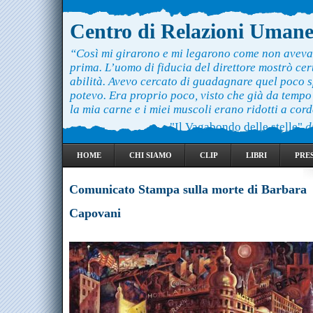
Centro di Relazioni Uman
“Così mi girarono e mi legarono come non aveva
prima. L’uomo di fiducia del direttore mostrò ce
abilità. Avevo cercato di guadagnare quel poco 
potevo. Era proprio poco, visto che già da temp
la mia carne e i miei muscoli erano ridotti a cord
"Il Vagabondo delle stelle"
d
HOME
CHI SIAMO
CLIP
LIBRI
PRE
Comunicato Stampa sulla morte di Barbara
Capovani