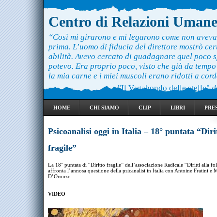
Centro di Relazioni Uman
“Così mi girarono e mi legarono come non aveva
prima. L’uomo di fiducia del direttore mostrò ce
abilità. Avevo cercato di guadagnare quel poco 
potevo. Era proprio poco, visto che già da temp
la mia carne e i miei muscoli erano ridotti a cord
"Il Vagabondo delle stelle"
d
HOME
CHI SIAMO
CLIP
LIBRI
PRE
Psicoanalisi oggi in Italia – 18° puntata “Diri
fragile”
La 18° puntata di “Diritto fragile” dell’associazione Radicale “Diritti alla fol
affronta l’annosa questione della psicanalisi in Italia con Antoine Fratini e 
D’Oronzo
VIDEO