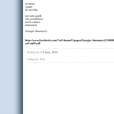
avranno
campi
di raccolta
per tutti quelli
che potrebbero
avere cattive
intenzioni.
Giorgio Antonucci
http://www.facebook.com/?ref=home#!/pages/Giorgio-Antonucci/2346
ref=mf#wall
Pubblicato il
6 June, 2010
Categoria:
Testi