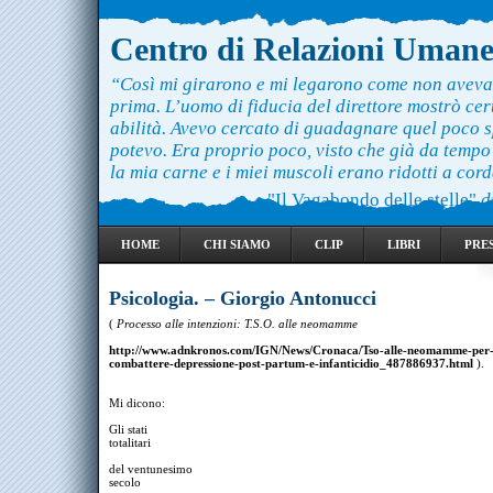
Centro di Relazioni Uman
“Così mi girarono e mi legarono come non aveva
prima. L’uomo di fiducia del direttore mostrò ce
abilità. Avevo cercato di guadagnare quel poco 
potevo. Era proprio poco, visto che già da temp
la mia carne e i miei muscoli erano ridotti a cord
"Il Vagabondo delle stelle"
d
HOME
CHI SIAMO
CLIP
LIBRI
PRE
Psicologia. – Giorgio Antonucci
(
Processo alle intenzioni: T.S.O. alle neomamme
http://www.adnkronos.com/IGN/News/Cronaca/Tso-alle-neomamme-per
combattere-depressione-post-partum-e-infanticidio_487886937.html
).
Mi dicono:
Gli stati
totalitari
del ventunesimo
secolo