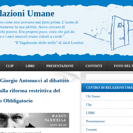
elazioni Umane
ono come non avevano mai fatto prima. L’uomo di
rtamente la sua abilità. Avevo cercato di
he potevo. Era proprio poco, visto che già da
 e i miei muscoli erano ridotti a corde”.
"Il Vagabondo delle stelle"
di Jack London.
CLIP
LIBRI
PRESENTAZIONE
CONTATTI
FOTO DEL
 Giorgio Antonucci al dibattito
CENTRO DI RELAZIONI UMA
ulla riforma restrittiva del
Chi Siamo
o Obbligatorio
Clip
LIBRI
Presentazione
Contatti