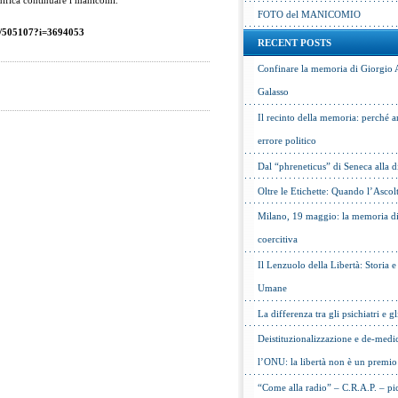
ifica continuare i manicomi.”
FOTO del MANICOMIO
da/505107?i=3694053
RECENT POSTS
Confinare la memoria di Giorgio 
Galasso
Il recinto della memoria: perché a
errore politico
Dal “phreneticus” di Seneca alla
Oltre le Etichette: Quando l’Ascol
Milano, 19 maggio: la memoria di 
coercitiva
Il Lenzuolo della Libertà: Storia 
Umane
La differenza tra gli psichiatri e gl
Deistituzionalizzazione e de-medic
l’ONU: la libertà non è un premio
“Come alla radio” – C.R.A.P. – pic