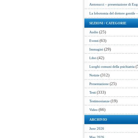
Antonucci – presentazione di Eug
La lobotomia del dottore gentile 
SEZIONI / CATEGORIE
(25)
Audio
(63)
Eventi
(29)
Immagini
(42)
Libri
(
Luoghi comuni della psichiatria
(312)
Notizie
(25)
Presentazione
(333)
Testi
(19)
Testimonianze
(66)
Video
ARCHIVIO
June 2026
May 2026