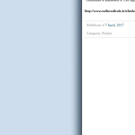
“Continuare a mantenere il TSO sign
http://www.radioradicale.it/sche
Pubblicato il
7 April, 2017
Categoria:
Notizie