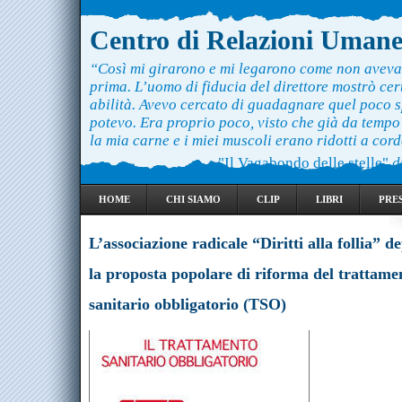
Centro di Relazioni Uman
“Così mi girarono e mi legarono come non aveva
prima. L’uomo di fiducia del direttore mostrò ce
abilità. Avevo cercato di guadagnare quel poco 
potevo. Era proprio poco, visto che già da temp
la mia carne e i miei muscoli erano ridotti a cord
"Il Vagabondo delle stelle"
d
HOME
CHI SIAMO
CLIP
LIBRI
PRE
L’associazione radicale “Diritti alla follia” d
la proposta popolare di riforma del trattame
sanitario obbligatorio (TSO)