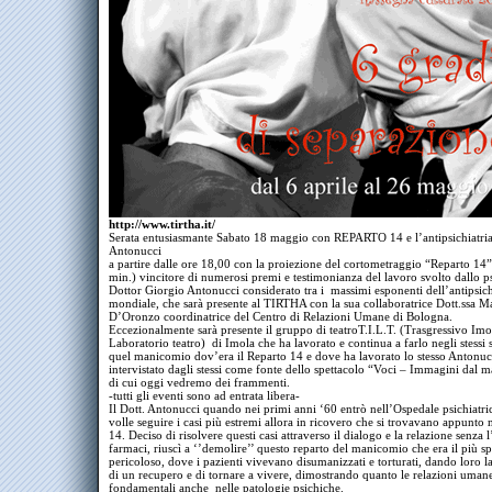
http://www.tirtha.it/
Serata entusiasmante Sabato 18 maggio con REPARTO 14 e l’antipsichiatria
Antonucci
a partire dalle ore 18,00 con la proiezione del cortometraggio “Reparto 14
min.) vincitore di numerosi premi e testimonianza del lavoro svolto dallo ps
Dottor Giorgio Antonucci considerato tra i massimi esponenti dell’antipsich
mondiale, che sarà presente al TIRTHA con la sua collaboratrice Dott.ssa M
D’Oronzo coordinatrice del Centro di Relazioni Umane di Bologna.
Eccezionalmente sarà presente il gruppo di teatroT.I.L.T. (Trasgressivo Imo
Laboratorio teatro) di Imola che ha lavorato e continua a farlo negli stessi 
quel manicomio dov’era il Reparto 14 e dove ha lavorato lo stesso Antonuc
intervistato dagli stessi come fonte dello spettacolo “Voci – Immagini dal
di cui oggi vedremo dei frammenti.
-tutti gli eventi sono ad entrata libera-
Il Dott. Antonucci quando nei primi anni ‘60 entrò nell’Ospedale psichiatri
volle seguire i casi più estremi allora in ricovero che si trovavano appunto 
14. Deciso di risolvere questi casi attraverso il dialogo e la relazione senza l
farmaci, riuscì a ‘’demolire’’ questo reparto del manicomio che era il più s
pericoloso, dove i pazienti vivevano disumanizzati e torturati, dando loro la
di un recupero e di tornare a vivere, dimostrando quanto le relazioni uman
fondamentali anche nelle patologie psichiche.