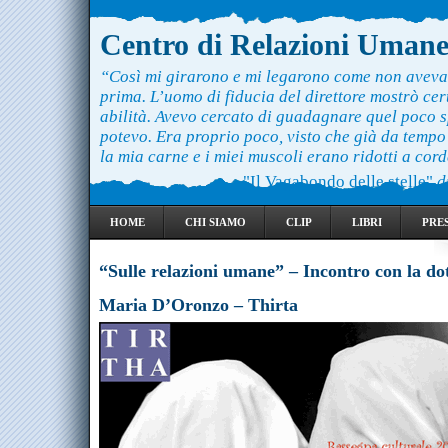
Centro di Relazioni Uman
“Così mi girarono e mi legarono come non aveva
prima. L’uomo di fiducia del direttore mostrò ce
abilità. Avevo cercato di guadagnare quel poco 
potevo. Era proprio poco, visto che già da temp
la mia carne e i miei muscoli erano ridotti a cord
"Il Vagabondo delle stelle"
d
HOME
CHI SIAMO
CLIP
LIBRI
PRE
“Sulle relazioni umane” – Incontro con la do
Maria D’Oronzo – Thirta